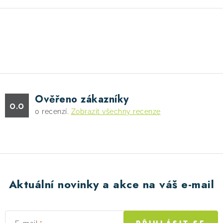
O
v
l
á
d
Ověřeno zákazníky
a
0.0
0
recenzí.
Zobrazit všechny recenze
c
í
p
r
v
k
Aktuální novinky a akce na váš e-mail
y
v
ý