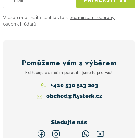
E-mail
PŘIHLÁSIT SE
p
i
Vložením e-mailu souhlasíte s
podmínkami ochrany
s
osobních údajů
u
Pomůžeme vám s výběrem
Potřebujete s něčím poradit? Jsme tu pro vás!
+420 530 513 203
obchod
@
flystork.cz