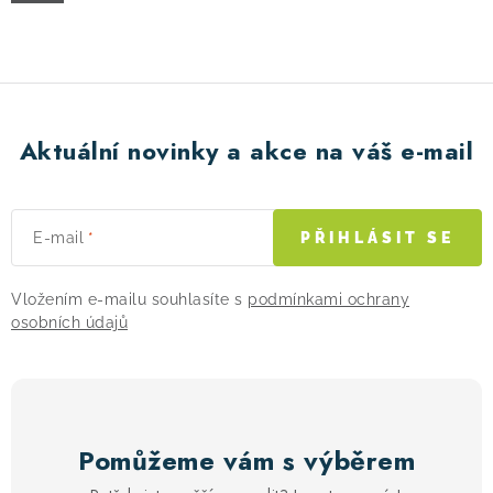
! Akce !
Obchodní podmínky
Doprava a platba
Moje objednávka
Čeština
Servis
Testovací centrum
Půjčovna nosičů kol
Kontakt
Aktuální novinky a akce na váš e-mail
E-mail
PŘIHLÁSIT SE
Vložením e-mailu souhlasíte s
podmínkami ochrany
osobních údajů
Pomůžeme vám s výběrem