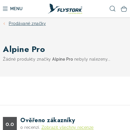
Přejít
Hled
na
obsah
Prodávané značky
CYKLISTIKA
ZIMNÍ SPORTY
Alpine Pro
KOLOBĚŽKY
Žádné produkty značky
Alpine Pro
nebyly nalezeny...
OBLEČENÍ A BOTY
DOPLŇKY
CAMPING
Ověřeno zákazníky
0.0
VÝPRODEJ
0
recenzí.
Zobrazit všechny recenze