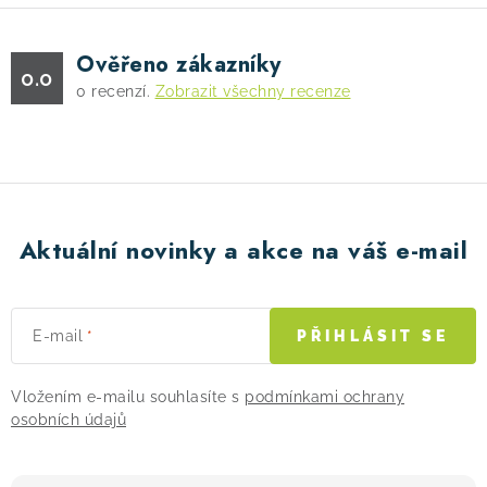
á
d
Ověřeno zákazníky
a
0.0
0
recenzí.
Zobrazit všechny recenze
c
í
p
r
v
k
Aktuální novinky a akce na váš e-mail
y
v
ý
E-mail
PŘIHLÁSIT SE
p
i
Vložením e-mailu souhlasíte s
podmínkami ochrany
s
osobních údajů
u