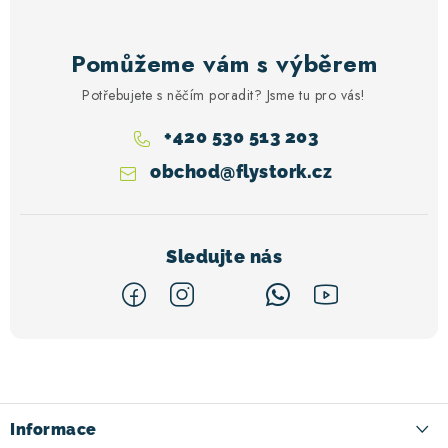
Pomůžeme vám s výběrem
Potřebujete s něčím poradit? Jsme tu pro vás!
+420 530 513 203
obchod
@
flystork.cz
Z
á
p
a
Informace