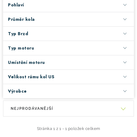
Pohlaví
Průměr kola
Typ Brzd
Typ motoru
Umístění motoru
Velikost rámu kol US
Výrobce
V
Ř
NEJPRODÁVANĚJŠÍ
ý
a
p
z
i
e
Stránka
1
z
1
-
1
položek celkem