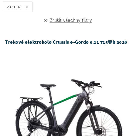
s
n
Zelená
p
í
r
p
Zrušit všechny filtry
o
r
d
o
u
d
Trekové elektrokolo Crussis e-Gordo 9.11 715Wh 2026
k
u
t
k
ů
t
ů