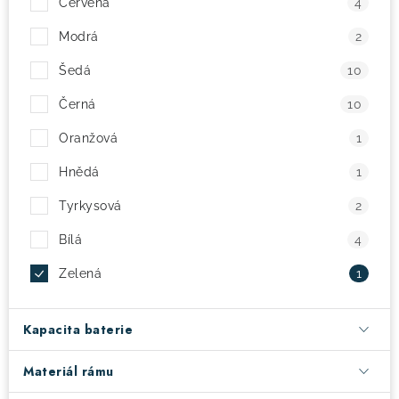
Červená
4
! Akce !
Modrá
Obchodní podmínky
Doprava a platba
2
Moje objednávka
Čeština
Servis
Šedá
10
Testovací centrum
Půjčovna nosičů kol
Kontakt
Černá
10
Oranžová
1
Hnědá
1
Tyrkysová
2
Bílá
4
Zelená
1
Kapacita baterie
Materiál rámu