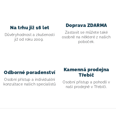
a
c
í
p
Doprava ZDARMA
Na trhu již 16 let
r
Zastavit se můžete také
v
Důvěryhodnost a zkušenosti
osobně na některé z našich
již od roku 2009.
k
poboček.
y
v
ý
p
Kamenná prodejna
Odborné poradenství
i
Třebíč
Osobní přístup a individuální
s
Osobní přístup a pohodlí v
konzultace našich specialistů
naší prodejně v Třebíči.
u