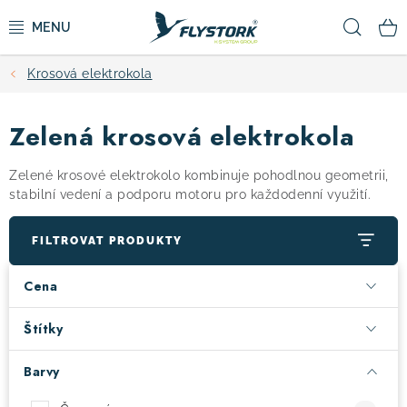
Přejít
Hled
na
obsah
Krosová elektrokola
CYKLISTIKA
Zelená krosová elektrokola
ZIMNÍ SPORTY
Zelené krosové elektrokolo kombinuje pohodlnou geometrii,
KOLOBĚŽKY
stabilní vedení a podporu motoru pro každodenní využití.
OBLEČENÍ A BOTY
FILTROVAT PRODUKTY
Cena
DOPLŇKY
Štítky
CAMPING
Barvy
VÝPRODEJ