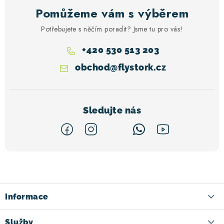
Pomůžeme vám s výběrem
Potřebujete s něčím poradit? Jsme tu pro vás!
+420 530 513 203
obchod
@
flystork.cz
Z
á
p
a
Informace
t
Kontakt
Služby