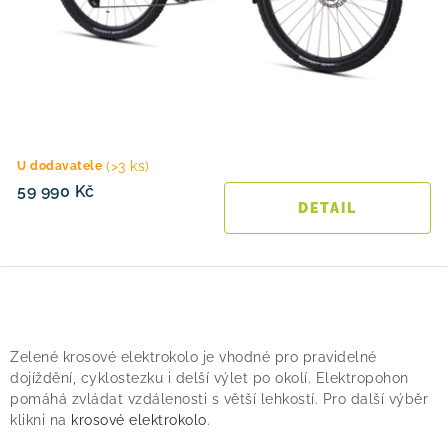
(>3 ks)
U dodavatele
59 990 Kč
O
v
Zelené krosové elektrokolo je vhodné pro pravidelné
l
dojíždění, cyklostezku i delší výlet po okolí. Elektropohon
á
pomáhá zvládat vzdálenosti s větší lehkostí. Pro další výběr
klikni na
krosové elektrokolo
.
d