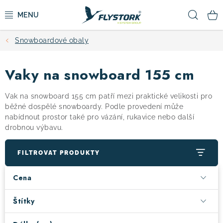
Přejít
Hled
na
obsah
Snowboardové obaly
CYKLISTIKA
Vaky na snowboard 155 cm
ZIMNÍ SPORTY
Vak na snowboard 155 cm patří mezi praktické velikosti pro
KOLOBĚŽKY
běžné dospělé snowboardy. Podle provedení může
nabídnout prostor také pro vázání, rukavice nebo další
drobnou výbavu.
OBLEČENÍ A BOTY
FILTROVAT PRODUKTY
DOPLŇKY
Cena
CAMPING
Štítky
VÝPRODEJ