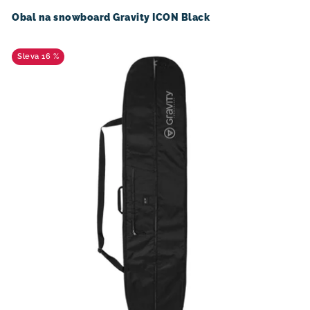
d
o
u
d
Obal na snowboard Gravity ICON Black
k
u
t
k
16 %
ů
t
ů