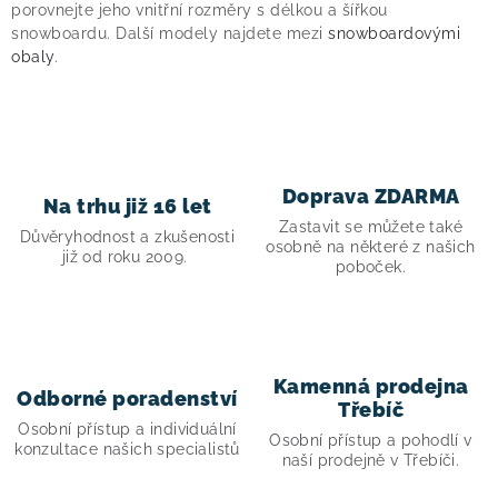
á
porovnejte jeho vnitřní rozměry s délkou a šířkou
snowboardu. Další modely najdete mezi
snowboardovými
d
obaly
.
a
c
í
p
r
Doprava ZDARMA
Na trhu již 16 let
v
Zastavit se můžete také
Důvěryhodnost a zkušenosti
k
osobně na některé z našich
již od roku 2009.
poboček.
y
v
ý
p
i
Kamenná prodejna
Odborné poradenství
Třebíč
s
Osobní přístup a individuální
Osobní přístup a pohodlí v
u
konzultace našich specialistů
naší prodejně v Třebíči.