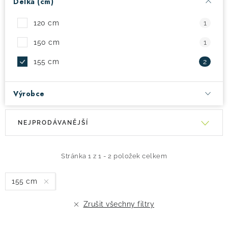
Délka (cm)
! Akce !
Obchodní podmínky
Doprava a platba
120 cm
1
Moje objednávka
Čeština
Servis
150 cm
1
Testovací centrum
Půjčovna nosičů kol
Kontakt
155 cm
2
Výrobce
V
Ř
NEJPRODÁVANĚJŠÍ
ý
a
p
z
i
e
Stránka
1
z
1
-
2
položek celkem
s
n
155 cm
p
í
r
p
Zrušit všechny filtry
o
r