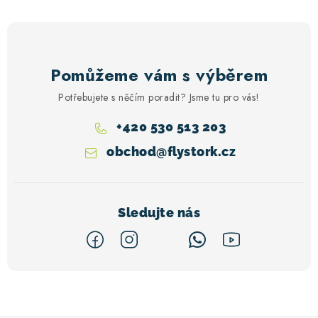
Pomůžeme vám s výběrem
Potřebujete s něčím poradit? Jsme tu pro vás!
+420 530 513 203
obchod
@
flystork.cz
Z
á