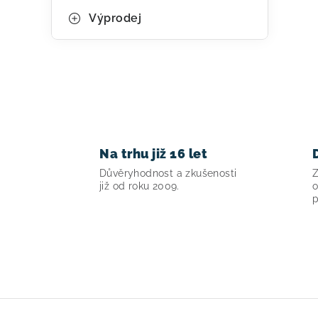
Výprodej
Na trhu již 16 let
Důvěryhodnost a zkušenosti
Z
již od roku 2009.
o
p