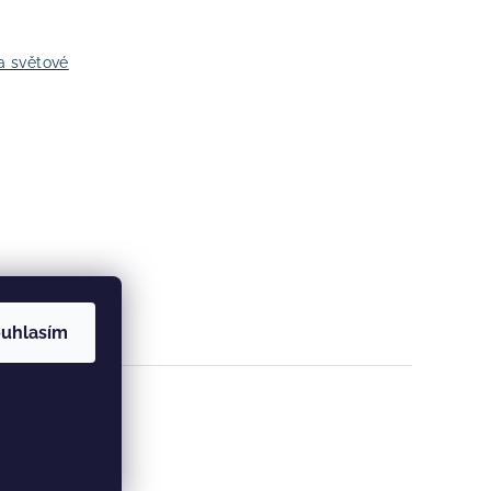
a světové
uhlasím
ookies