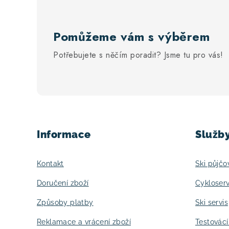
Pomůžeme vám s výběrem
Potřebujete s něčím poradit? Jsme tu pro vás!
Z
á
Informace
Služb
p
a
Kontakt
Ski půjčo
t
Doručení zboží
Cykloserv
í
Způsoby platby
Ski servis
Reklamace a vrácení zboží
Testovác