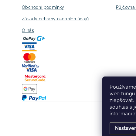
Obchodní podmínky
Půjčovna 
Zásady ochrany osobních údajů
O nás
Používáme 
web fungu
zlepšovat.
souhlas s j
informací
Copy
Nastaven