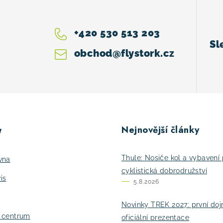
+420 530 513 203
obchod
@
flystork.cz
Nejnovější články
y
Thule: Nosiče kol a vybavení 
vna
cyklistická dobrodružství
is
5.8.2026
Novinky TREK 2027: první do
í centrum
oficiální prezentace