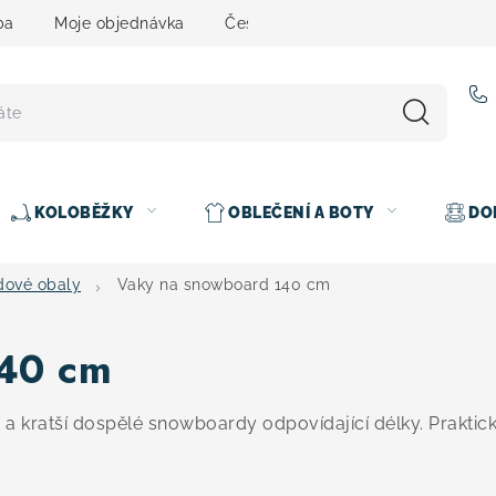
ba
Moje objednávka
Čeština
Servis
Testovací 
KOLOBĚŽKY
OBLEČENÍ A BOTY
DO
ové obaly
Vaky na snowboard 140 cm
140 cm
 a kratší dospělé snowboardy odpovídající délky. Prakti