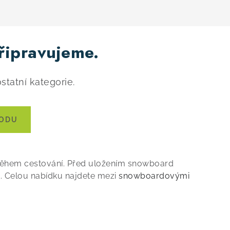
řipravujeme.
statní kategorie.
HODU
 během cestování. Před uložením snowboard
t. Celou nabídku najdete mezi
snowboardovými