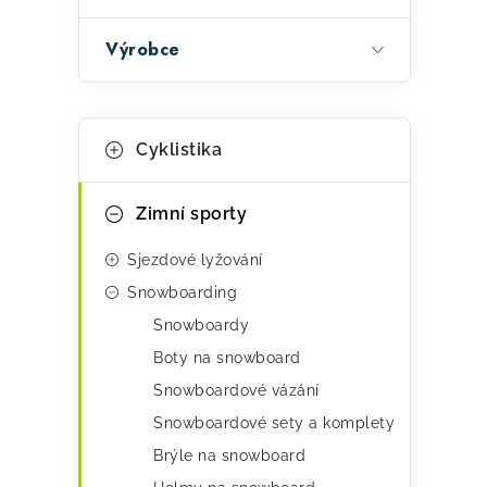
a
n
Výrobce
e
l
K
Přeskočit
Cyklistika
kategorie
a
t
Zimní sporty
e
Sjezdové lyžování
g
Snowboarding
o
Snowboardy
r
Boty na snowboard
i
Snowboardové vázání
e
Snowboardové sety a komplety
Brýle na snowboard