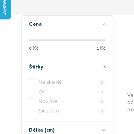
P
Cena
o
s
0
Kč
1
Kč
t
r
Štítky
a
Na skladě
0
n
Akce
0
Va
n
Novinka
0
oč
í
ob
Skladem
0
p
Délka (cm)