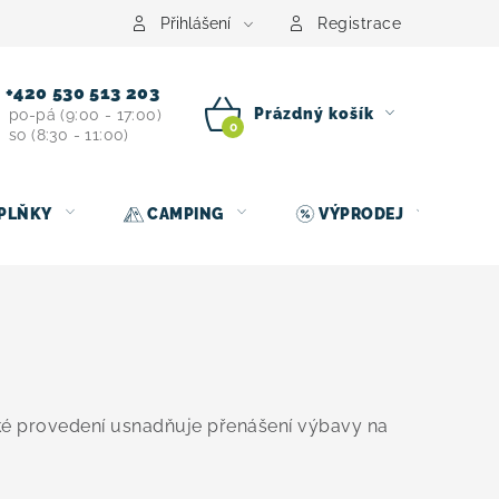
centrum
Půjčovna nosičů kol
Kontakt
Přihlášení
Registrace
+420 530 513 203
Prázdný košík
po-pá (9:00 - 17:00)
so (8:30 - 11:00)
NÁKUPNÍ
KOŠÍK
PLŇKY
CAMPING
VÝPRODEJ
cké provedení usnadňuje přenášení výbavy na