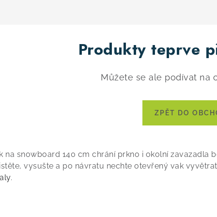
Produkty teprve p
Můžete se ale podívat na o
ZPĚT DO OBC
k na snowboard 140 cm chrání prkno i okolní zavazadla
istěte, vysušte a po návratu nechte otevřený vak vyvětra
aly
.