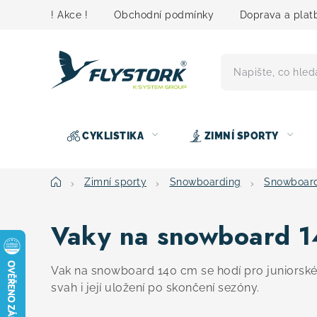
Přejít
! Akce !
Obchodní podmínky
Doprava a plat
na
obsah
CYKLISTIKA
ZIMNÍ SPORTY
Domů
Zimní sporty
Snowboarding
Snowboard
Vaky na snowboard 
Vak na snowboard 140 cm se hodí pro juniorské
svah i její uložení po skončení sezóny.