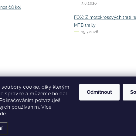
3.8.2026
nosičů kol
FOX: Z motokrosových tratí n
MTB traily
15.7.2026
soubory cookie, díky kterým
Odmítnout
So
je správně a můžeme ho dál
 Pokračováním potvrzuješ
ejich používáním. Více
zde
.
right 2026
Flystork.cz
. Všechna práva vyhrazena.
Upravit nastavení c
Vytvořil Shoptet Premium
í