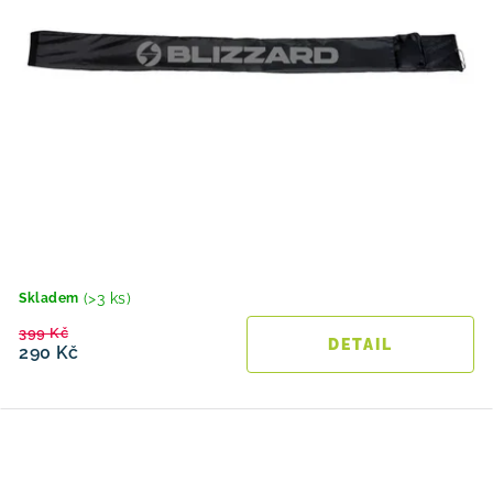
(>3 ks)
Skladem
399 Kč
290 Kč
O