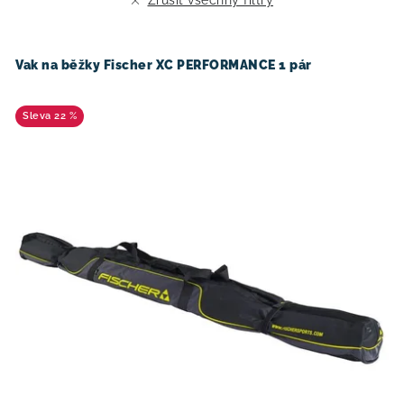
Zrušit všechny filtry
o
r
d
o
u
d
Vak na běžky Fischer XC PERFORMANCE 1 pár
k
u
t
k
22 %
ů
t
ů