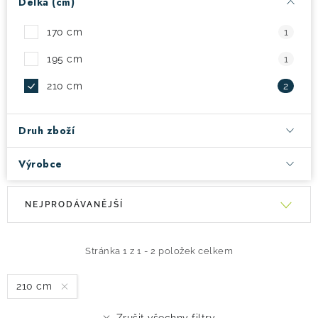
Délka (cm)
! Akce !
Obchodní podmínky
Doprava a platba
170 cm
1
Moje objednávka
Čeština
Servis
195 cm
1
Testovací centrum
Půjčovna nosičů kol
Kontakt
210 cm
2
Druh zboží
Výrobce
V
Ř
NEJPRODÁVANĚJŠÍ
ý
a
p
z
i
e
Stránka
1
z
1
-
2
položek celkem
s
n
210 cm
p
í
r
p