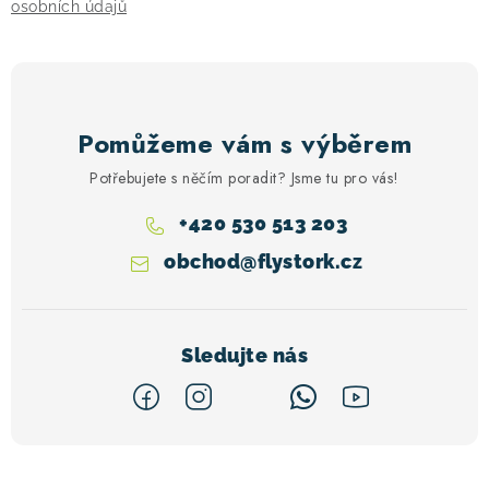
osobních údajů
Pomůžeme vám s výběrem
Potřebujete s něčím poradit? Jsme tu pro vás!
+420 530 513 203
obchod
@
flystork.cz
Z