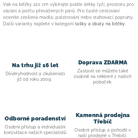
v
Vak na běžky 210 cm vybírejte podle délky lyží, prostoru pro
l
vázání a počtu převážených párů. Pro časté cestování
á
oceníte zesílená madla, polstrování nebo stahovací popruhy.
Další varianty najdete v kategorii
tašky a obaly na běžky
.
d
a
c
í
p
Doprava ZDARMA
Na trhu již 16 let
r
Zastavit se můžete také
v
Důvěryhodnost a zkušenosti
osobně na některé z našich
již od roku 2009.
k
poboček.
y
v
ý
p
Kamenná prodejna
Odborné poradenství
i
Třebíč
Osobní přístup a individuální
s
Osobní přístup a pohodlí v
konzultace našich specialistů
naší prodejně v Třebíči.