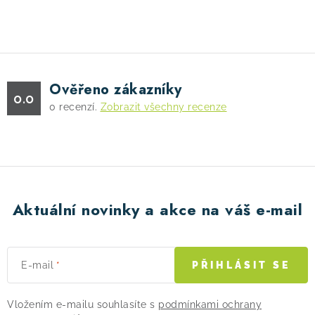
u
Ověřeno zákazníky
0.0
0
recenzí.
Zobrazit všechny recenze
Aktuální novinky a akce na váš e-mail
E-mail
PŘIHLÁSIT SE
Vložením e-mailu souhlasíte s
podmínkami ochrany