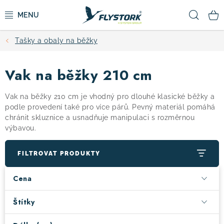
Přejít
Hled
na
obsah
Tašky a obaly na běžky
CYKLISTIKA
Vak na běžky 210 cm
ZIMNÍ SPORTY
Vak na běžky 210 cm je vhodný pro dlouhé klasické běžky a
KOLOBĚŽKY
podle provedení také pro více párů. Pevný materiál pomáhá
chránit skluznice a usnadňuje manipulaci s rozměrnou
výbavou.
OBLEČENÍ A BOTY
FILTROVAT PRODUKTY
DOPLŇKY
Cena
CAMPING
Štítky
VÝPRODEJ