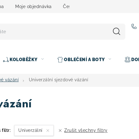
ba
Moje objednávka
Čeština
Servis
Testovací 
KOLOBĚŽKY
OBLEČENÍ A BOTY
DO
vé vázání
Univerzální sjezdové vázání
vázání
 filtr:
Univerzální
Zrušit všechny filtry