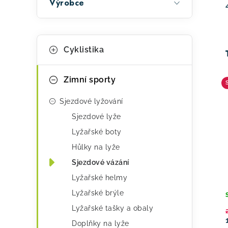
Výrobce
l
u
k
K
Přeskočit
t
Cyklistika
kategorie
a
ů
t
Zimní sporty
e
Sjezdové lyžování
g
Sjezdové lyže
o
Lyžařské boty
r
Hůlky na lyže
i
Sjezdové vázání
e
Lyžařské helmy
Lyžařské brýle
Lyžařské tašky a obaly
Doplňky na lyže