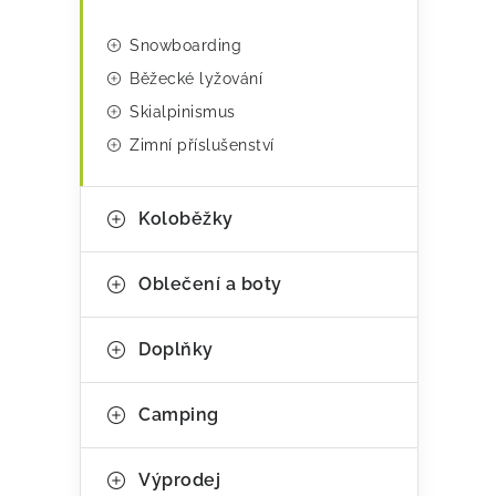
Snowboarding
Běžecké lyžování
Skialpinismus
Zimní příslušenství
v
l
Koloběžky
á
d
Oblečení a boty
a
c
Doplňky
í
p
Camping
r
Výprodej
v