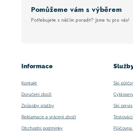
Pomůžeme vám s výběrem
Potřebujete s něčím poradit? Jsme tu pro vás!
Z
á
Informace
Služb
p
a
Kontakt
Ski půjčo
t
Doručení zboží
Cykloserv
í
Způsoby platby
Ski servis
Reklamace a vrácení zboží
Testovác
Obchodní podmínky
Půjčovna 