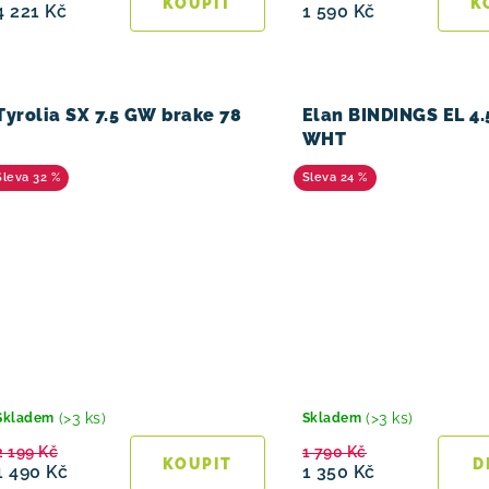
k
4 221 Kč
1 590 Kč
t
ů
Tyrolia SX 7.5 GW brake 78
Elan BINDINGS EL 4
WHT
32 %
24 %
(>3 ks)
(>3 ks)
Skladem
Skladem
2 199 Kč
1 790 Kč
1 490 Kč
1 350 Kč