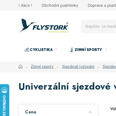
Přejít
! Akce !
Obchodní podmínky
Doprava a plat
na
obsah
CYKLISTIKA
ZIMNÍ SPORTY
Domů
Zimní sporty
Sjezdové lyžování
Sjezdo
Univerzální sjezdové 
P
Váš
Cena