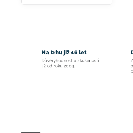
k
y
v
ý
p
Na trhu již 16 let
i
Důvěryhodnost a zkušenosti
Z
s
již od roku 2009.
o
p
u