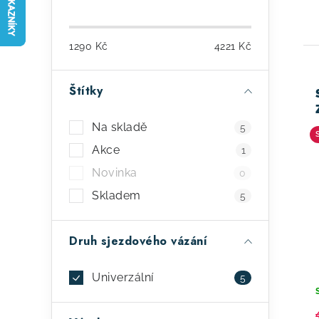
o
s
1290
Kč
4221
Kč
t
r
Štítky
a
Z
ý
Na skladě
5
n
p
Akce
1
n
i
Novinka
0
í
s
Skladem
5
p
p
Druh sjezdového vázání
a
r
n
o
Univerzální
5
e
d