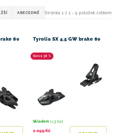
Stránka
1
z
1
-
5
položek celkem
ŽŠÍ
ABECEDNĚ
brake 80
Tyrolia SX 4.5 GW brake 80
38 %
(>3 ks)
Skladem
2 099 Kč