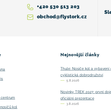
+420 530 513 203
obchod
@
flystork.cz
Nejnovější články
y
Thule: Nosiče kol a vybavení 
vna
cyklistická dobrodružství
is
5.8.2026
Novinky TREK 2027: první do
í centrum
oficiální prezentace
3.8.2026
nosičů kol