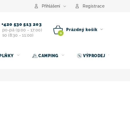
centrum
Půjčovna nosičů kol
Kontakt
Přihlášení
Registrace
+420 530 513 203
Prázdný košík
po-pá (9:00 - 17:00)
so (8:30 - 11:00)
NÁKUPNÍ
KOŠÍK
PLŇKY
CAMPING
VÝPRODEJ