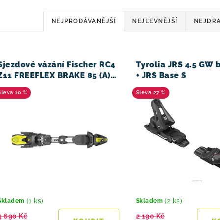
Ř
NEJPRODÁVANĚJŠÍ
NEJLEVNĚJŠÍ
NEJDRA
a
z
V
Sjezdové vázání Fischer RC4
Tyrolia JRS 4.5 GW 
e
11 FREEFLEX BRAKE 85 (A)
+ JRS Base S
24/25
n
10 %
27 %
í
p
r
o
d
u
(1 ks)
(2 ks)
Skladem
Skladem
4 690 Kč
2 190 Kč