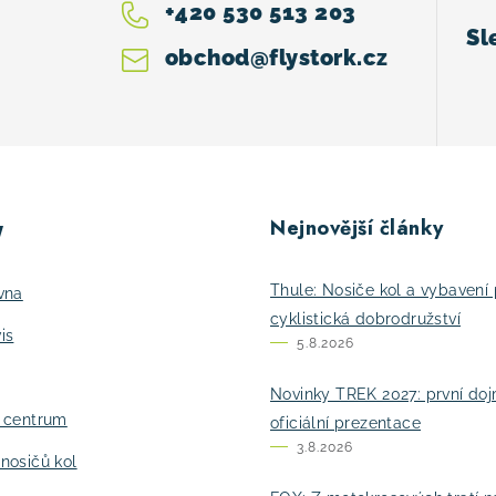
+420 530 513 203
obchod
@
flystork.cz
Nejnovější články
y
Thule: Nosiče kol a vybavení 
vna
cyklistická dobrodružství
is
5.8.2026
Novinky TREK 2027: první do
í centrum
oficiální prezentace
3.8.2026
nosičů kol