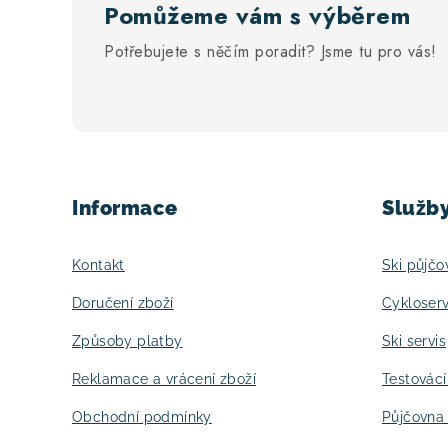
Pomůžeme vám s výběrem
Potřebujete s něčím poradit? Jsme tu pro vás!
Z
á
Informace
Služb
p
a
Kontakt
Ski půjčo
t
Doručení zboží
Cykloserv
í
Způsoby platby
Ski servis
Reklamace a vrácení zboží
Testovác
Obchodní podmínky
Půjčovna 