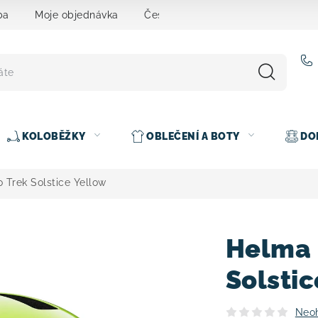
ba
Moje objednávka
Čeština
Servis
Testovací 
KOLOBĚŽKY
OBLEČENÍ A BOTY
DO
 Trek Solstice Yellow
Helma 
Solstic
Neo