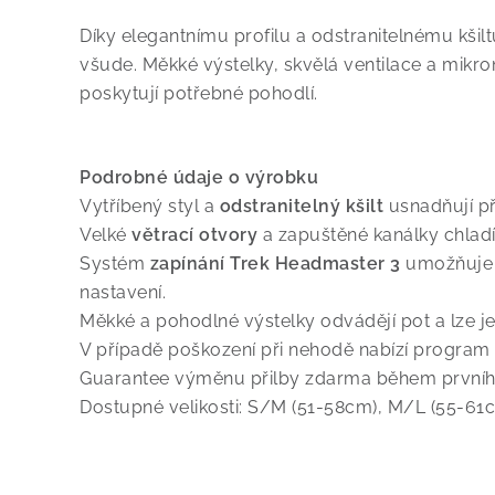
Díky elegantnímu profilu a odstranitelnému kši
všude. Měkké výstelky, skvělá ventilace a mikro
poskytují potřebné pohodlí.
Podrobné údaje o výrobku
Vytříbený styl a
odstranitelný kšilt
usnadňují pře
Velké
větrací otvory
a zapuštěné kanálky chladí
Systém
zapínání Trek Headmaster 3
umožňuje 
nastavení.
Měkké a pohodlné výstelky odvádějí pot a lze je
V případě poškození při nehodě nabízí progra
Guarantee výměnu přilby zdarma během prvního 
Dostupné velikosti: S/M (51-58cm), M/L (55-61