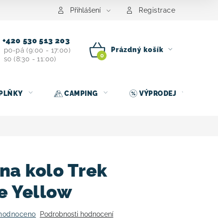
centrum
Půjčovna nosičů kol
Kontakt
Přihlášení
Registrace
+420 530 513 203
Prázdný košík
po-pá (9:00 - 17:00)
so (8:30 - 11:00)
NÁKUPNÍ
KOŠÍK
PLŇKY
CAMPING
VÝPRODEJ
na kolo Trek
e Yellow
hodnoceno
Podrobnosti hodnocení