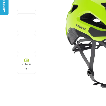
+ další
(6)