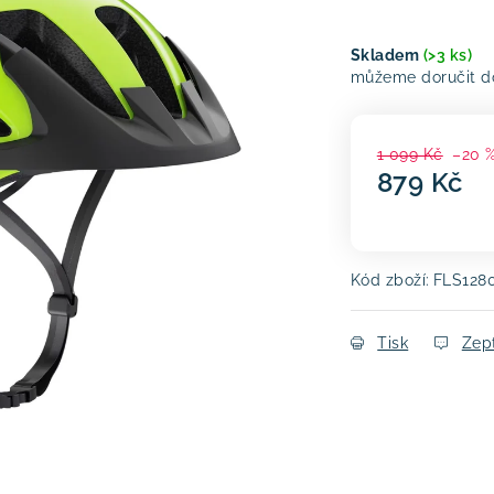
Skladem
(>3 ks)
1 099 Kč
–20 
879 Kč
Měrná cena:
Kód zboží:
FLS128
Tisk
Zep