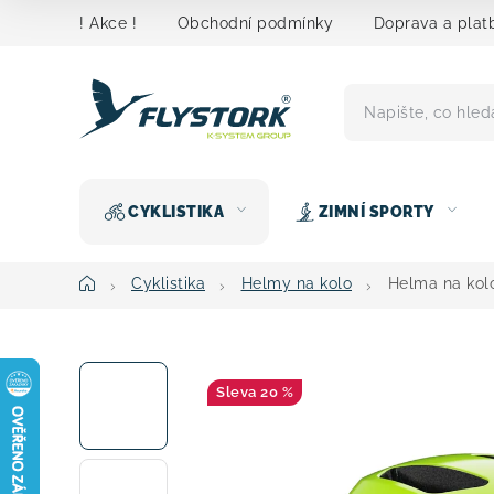
Přejít
! Akce !
Obchodní podmínky
Doprava a plat
na
obsah
CYKLISTIKA
ZIMNÍ SPORTY
Domů
Cyklistika
Helmy na kolo
Helma na kolo
20 %