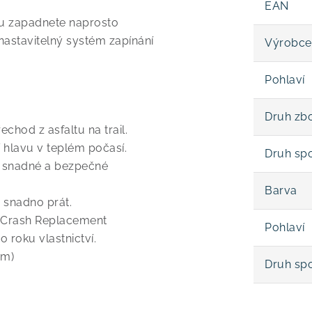
EAN
ltu zapadnete naprosto
nastavitelný systém zapínání
Výrobce
Pohlaví
Druh zbo
chod z asfaltu na trail.
 hlavu v teplém počasí.
Druh sp
snadné a bezpečné
Barva
 snadno prát.
m Crash Replacement
Pohlaví
roku vlastnictví.
cm)
Druh sp