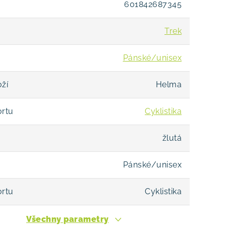
601842687345
Trek
Pánské/unisex
ží
Helma
ortu
Cyklistika
žlutá
Pánské/unisex
ortu
Cyklistika
Všechny parametry