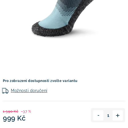
! Akce !
Obchodní podmínky
Doprava a platba
Moje objednávka
Čeština
Servis
Testovací centrum
Půjčovna nosičů kol
Kontakt
Pro zobrazení dostupnosti zvolte variantu
Možnosti doručení
1 590 Kč
–37 %
999 Kč
Měrná cena: