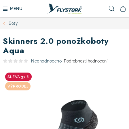
Přejít
Hled
na
obsah
Boty
CYKLISTIKA
Skinners 2.0 ponožkoboty
ZIMNÍ SPORTY
Aqua
KOLOBĚŽKY
Neohodnoceno
Podrobnosti hodnocení
OBLEČENÍ A BOTY
37 %
VÝPRODEJ
DOPLŇKY
CAMPING
VÝPRODEJ