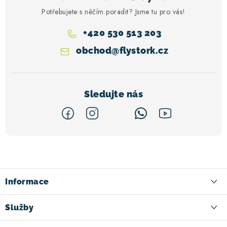
Potřebujete s něčím poradit? Jsme tu pro vás!
+420 530 513 203
obchod
@
flystork.cz
Z
á
p
a
Informace
t
Kontakt
Služby
í
Doručení zboží
Ski půjčovna