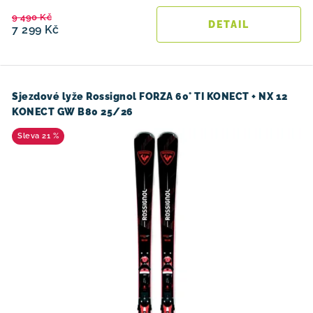
9 490 Kč
7 299 Kč
Sjezdové lyže Rossignol FORZA 60° TI KONECT + NX 12
KONECT GW B80 25/26
21 %