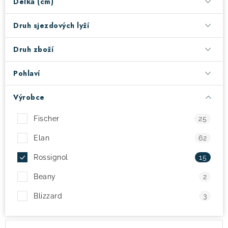
Délka (cm)
! Akce !
Obchodní podmínky
Doprava a platba
Druh sjezdových lyží
Moje objednávka
Čeština
Servis
Druh zboží
Testovací centrum
Půjčovna nosičů kol
Kontakt
Pohlaví
Výrobce
Fischer
25
Elan
62
Rossignol
15
Beany
2
Blizzard
3
V
Ř