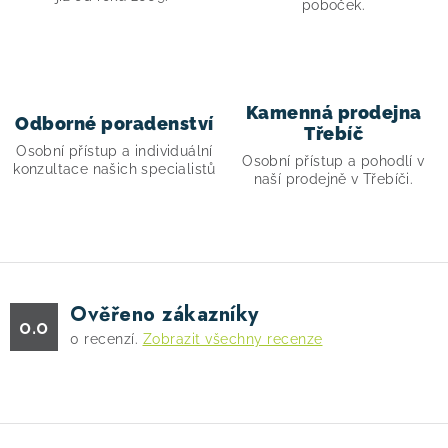
poboček.
y
v
ý
p
i
Kamenná prodejna
Odborné poradenství
Třebíč
s
Osobní přístup a individuální
Osobní přístup a pohodlí v
u
konzultace našich specialistů
naší prodejně v Třebíči.
Ověřeno zákazníky
0.0
0
recenzí.
Zobrazit všechny recenze