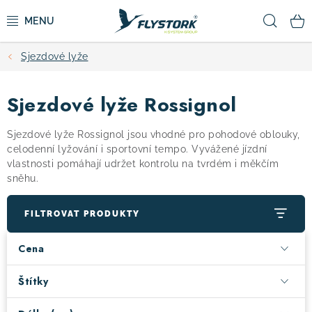
Přejít
Hled
na
obsah
Sjezdové lyže
CYKLISTIKA
Sjezdové lyže Rossignol
ZIMNÍ SPORTY
Sjezdové lyže Rossignol jsou vhodné pro pohodové oblouky,
KOLOBĚŽKY
celodenní lyžování i sportovní tempo. Vyvážené jízdní
vlastnosti pomáhají udržet kontrolu na tvrdém i měkčím
sněhu.
OBLEČENÍ A BOTY
FILTROVAT PRODUKTY
DOPLŇKY
Cena
CAMPING
Štítky
VÝPRODEJ