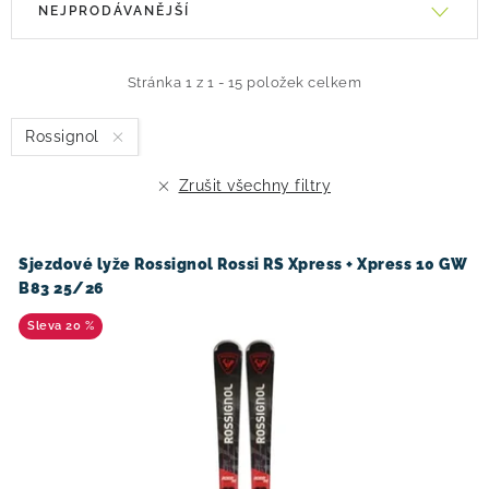
NEJPRODÁVANĚJŠÍ
ý
a
p
z
i
e
Stránka
1
z
1
-
15
položek celkem
s
n
Rossignol
p
í
r
p
Zrušit všechny filtry
o
r
d
o
u
d
Sjezdové lyže Rossignol Rossi RS Xpress + Xpress 10 GW
B83 25/26
k
u
t
k
20 %
ů
t
ů