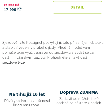
21 990 Kč
17 999 Kč
O
v
Sjezdové lyže Rossignol poskytují jistotu při zahájení oblouku
l
a stabilní vedení v průběhu jízdy. Vhodný model vám
á
pomůže lépe využít upravenou sjezdovku a vydat se za
dalšími lyžařskými zážitky. Prohlédněte si také další
d
sjezdové lyže
.
a
c
í
p
r
Doprava ZDARMA
Na trhu již 16 let
v
Zastavit se můžete také
Důvěryhodnost a zkušenosti
k
osobně na některé z našich
již od roku 2009.