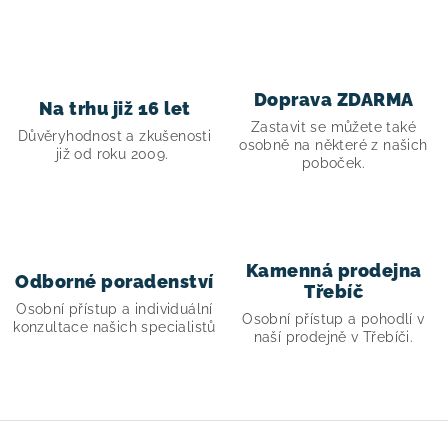
c
í
p
r
Doprava ZDARMA
Na trhu již 16 let
v
Zastavit se můžete také
Důvěryhodnost a zkušenosti
k
osobně na některé z našich
již od roku 2009.
poboček.
y
v
ý
p
i
Kamenná prodejna
Odborné poradenství
Třebíč
s
Osobní přístup a individuální
Osobní přístup a pohodlí v
u
konzultace našich specialistů
naší prodejně v Třebíči.