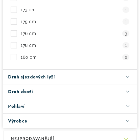
173 cm
1
175 cm
1
176 cm
3
178 cm
1
180 cm
2
Druh sjezdových lyží
Druh zboží
Pohlaví
Výrobce
V
Ř
NEJPRODÁVANĚJŠÍ