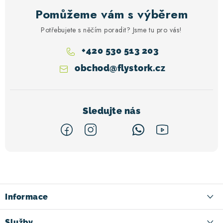
Pomůžeme vám s výběrem
Potřebujete s něčím poradit? Jsme tu pro vás!
+420 530 513 203
obchod
@
flystork.cz
Z
á
p
a
Informace
t
Kontakt
Služby