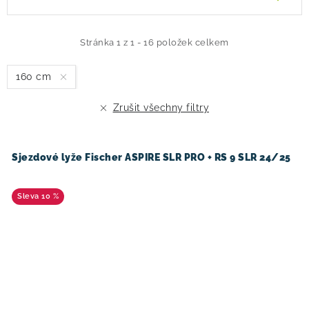
ý
a
p
z
i
e
Stránka
1
z
1
-
16
položek celkem
s
n
160 cm
p
í
r
p
Zrušit všechny filtry
o
r
d
o
u
d
Sjezdové lyže Fischer ASPIRE SLR PRO + RS 9 SLR 24/25
k
u
t
k
10 %
ů
t
ů