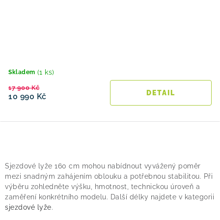
(1 ks)
Skladem
17 900 Kč
10 990 Kč
O
v
Sjezdové lyže 160 cm mohou nabídnout vyvážený poměr
l
mezi snadným zahájením oblouku a potřebnou stabilitou. Při
á
výběru zohledněte výšku, hmotnost, technickou úroveň a
zaměření konkrétního modelu. Další délky najdete v kategorii
d
sjezdové lyže
.
a