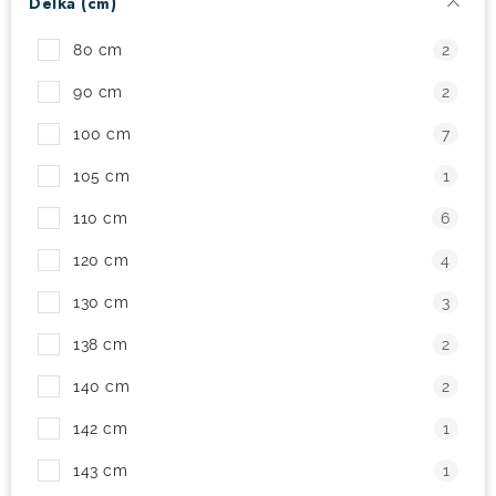
Délka (cm)
! Akce !
Obchodní podmínky
Doprava a platba
80 cm
2
Moje objednávka
Čeština
Servis
90 cm
2
Testovací centrum
Půjčovna nosičů kol
Kontakt
100 cm
7
105 cm
1
110 cm
6
120 cm
4
130 cm
3
138 cm
2
140 cm
2
142 cm
1
143 cm
1