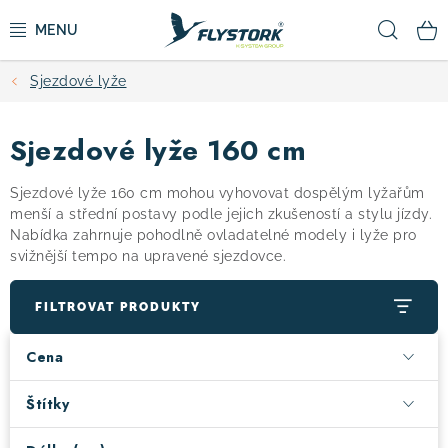
Přejít
Hled
na
obsah
Sjezdové lyže
CYKLISTIKA
Sjezdové lyže 160 cm
ZIMNÍ SPORTY
Sjezdové lyže 160 cm mohou vyhovovat dospělým lyžařům
KOLOBĚŽKY
menší a střední postavy podle jejich zkušeností a stylu jízdy.
Nabídka zahrnuje pohodlně ovladatelné modely i lyže pro
svižnější tempo na upravené sjezdovce.
OBLEČENÍ A BOTY
FILTROVAT PRODUKTY
DOPLŇKY
Cena
CAMPING
Štítky
VÝPRODEJ