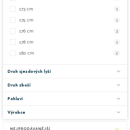
173 cm
1
175 cm
1
176 cm
3
178 cm
1
180 cm
2
Druh sjezdových lyží
Druh zboží
Pohlaví
Výrobce
V
Ř
NEJPRODÁVANĚJŠÍ