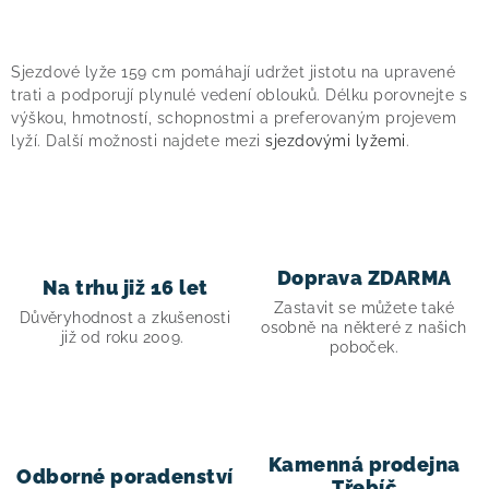
O
v
Sjezdové lyže 159 cm pomáhají udržet jistotu na upravené
l
trati a podporují plynulé vedení oblouků. Délku porovnejte s
á
výškou, hmotností, schopnostmi a preferovaným projevem
lyží. Další možnosti najdete mezi
sjezdovými lyžemi
.
d
a
c
í
p
Doprava ZDARMA
Na trhu již 16 let
r
Zastavit se můžete také
v
Důvěryhodnost a zkušenosti
osobně na některé z našich
již od roku 2009.
k
poboček.
y
v
ý
p
Kamenná prodejna
Odborné poradenství
Třebíč