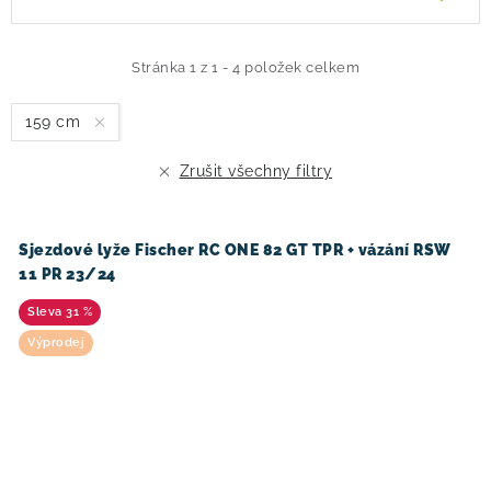
ý
a
p
z
i
e
Stránka
1
z
1
-
4
položek celkem
s
n
159 cm
p
í
r
p
Zrušit všechny filtry
o
r
d
o
u
d
Sjezdové lyže Fischer RC ONE 82 GT TPR + vázání RSW
11 PR 23/24
k
u
t
k
31 %
ů
t
Výprodej
ů