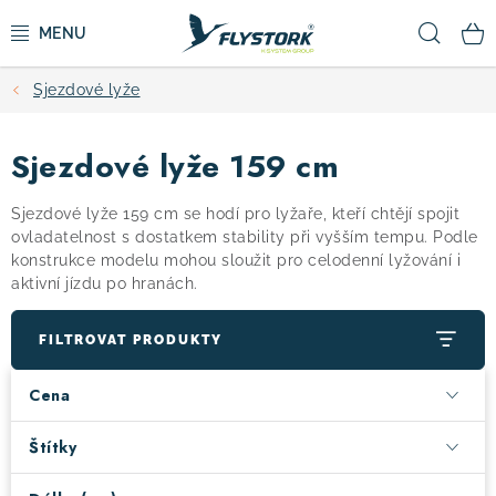
Přejít
Hled
na
obsah
Sjezdové lyže
CYKLISTIKA
Sjezdové lyže 159 cm
ZIMNÍ SPORTY
Sjezdové lyže 159 cm se hodí pro lyžaře, kteří chtějí spojit
KOLOBĚŽKY
ovladatelnost s dostatkem stability při vyšším tempu. Podle
konstrukce modelu mohou sloužit pro celodenní lyžování i
aktivní jízdu po hranách.
OBLEČENÍ A BOTY
FILTROVAT PRODUKTY
DOPLŇKY
Cena
CAMPING
Štítky
VÝPRODEJ