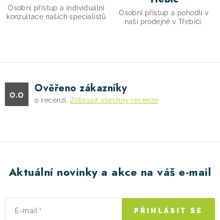
i
Osobní přístup a individuální
s
Osobní přístup a pohodlí v
konzultace našich specialistů
naší prodejně v Třebíči.
u
Ověřeno zákazníky
0.0
0
recenzí.
Zobrazit všechny recenze
Aktuální novinky a akce na váš e-mail
E-mail
PŘIHLÁSIT SE