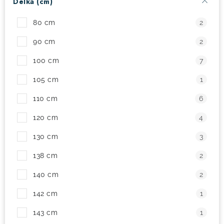
Délka (cm)
! Akce !
Obchodní podmínky
Doprava a platba
80 cm
2
Moje objednávka
Čeština
Servis
90 cm
2
Testovací centrum
Půjčovna nosičů kol
Kontakt
100 cm
7
105 cm
1
110 cm
6
120 cm
4
130 cm
3
138 cm
2
140 cm
2
142 cm
1
143 cm
1