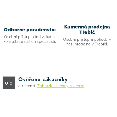
y
v
ý
p
i
Kamenná prodejna
Odborné poradenství
Třebíč
s
Osobní přístup a individuální
Osobní přístup a pohodlí v
u
konzultace našich specialistů
naší prodejně v Třebíči.
Ověřeno zákazníky
0.0
0
recenzí.
Zobrazit všechny recenze