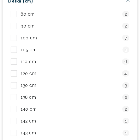
Délka (cm)
! Akce !
Obchodní podmínky
Doprava a platba
80 cm
2
Moje objednávka
Čeština
Servis
90 cm
2
Testovací centrum
Půjčovna nosičů kol
Kontakt
100 cm
7
105 cm
1
110 cm
6
120 cm
4
130 cm
3
138 cm
2
140 cm
2
142 cm
1
143 cm
1