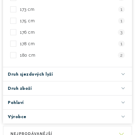
173 cm
1
175 cm
1
176 cm
3
178 cm
1
180 cm
2
Druh sjezdových lyží
Druh zboží
Pohlaví
Výrobce
V
Ř
NEJPRODÁVANĚJŠÍ