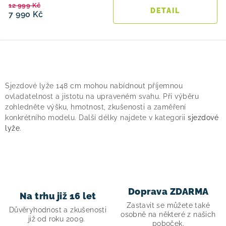
12 999 Kč
7 990 Kč
O
v
Sjezdové lyže 148 cm mohou nabídnout příjemnou
l
ovladatelnost a jistotu na upraveném svahu. Při výběru
á
zohledněte výšku, hmotnost, zkušenosti a zaměření
konkrétního modelu. Další délky najdete v kategorii
sjezdové
d
lyže
.
a
c
í
p
r
Doprava ZDARMA
Na trhu již 16 let
v
Zastavit se můžete také
Důvěryhodnost a zkušenosti
k
osobně na některé z našich
již od roku 2009.
poboček.