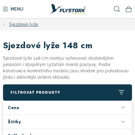
Přejít
Hled
na
obsah
Sjezdové lyže
CYKLISTIKA
Sjezdové lyže 148 cm
ZIMNÍ SPORTY
Sjezdové lyže 148 cm mohou vyhovovat zkušenějším
KOLOBĚŽKY
juniorům i dospělým lyžařům menší postavy. Podle
konstrukce konkrétního modelu jsou vhodné pro pohodovou
jízdu i aktivnější vedení oblouků.
OBLEČENÍ A BOTY
FILTROVAT PRODUKTY
DOPLŇKY
Cena
CAMPING
Štítky
VÝPRODEJ