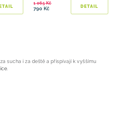
1 065 Kč
790 Kč
a sucha i za deště a přispívají k vyššímu
vice
.