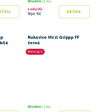
(2 ks)
Skladem
1 065 Kč
890 Kč
pp
Rukavice Hirzl Grippp FF
bílá
černá
25 %
(3 ks)
Skladem