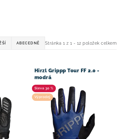
Stránka
1
z
1
-
12
položek celkem
ŽŠÍ
ABECEDNĚ
Hirzl Grippp Tour FF 2.0 -
modrá
30 %
Výprodej