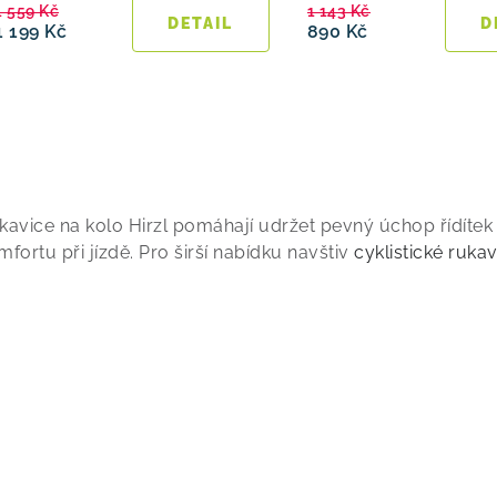
1 559 Kč
1 143 Kč
1 199 Kč
890 Kč
O
kavice na kolo Hirzl pomáhají udržet pevný úchop řídítek z
mfortu při jízdě. Pro širší nabídku navštiv
cyklistické ruka