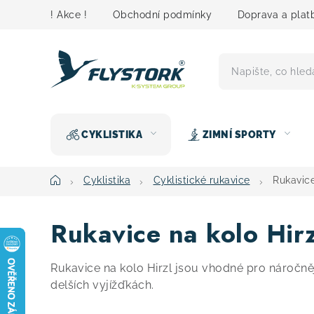
Přejít
! Akce !
Obchodní podmínky
Doprava a plat
na
obsah
CYKLISTIKA
ZIMNÍ SPORTY
Domů
Cyklistika
Cyklistické rukavice
Rukavice
Rukavice na kolo Hirz
Rukavice na kolo Hirzl jsou vhodné pro náročnější 
delších vyjížďkách.