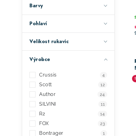
a
r
Barvy
n
o
e
d
Pohlaví
l
u
Velikost rukavic
k
t
Výrobce
ů
Crussis
4
Scott
12
Author
24
SILVINI
11
R2
14
FOX
23
Bontrager
1