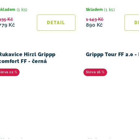
(1 ks)
(1 ks)
Skladem
Skladem
935 Kč
1 143 Kč
779 Kč
890 Kč
Rukavice Hirzl Grippp
Grippp Tour FF 2.0 - 
comfort FF - černá
22 %
16 %