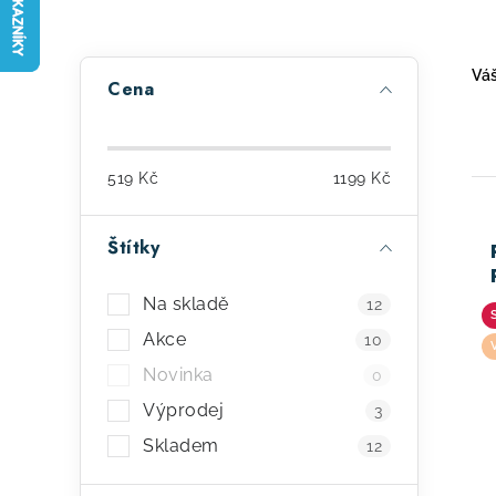
P
Váš
Cena
o
s
519
Kč
1199
Kč
t
r
Štítky
a
ý
Na skladě
12
n
p
Akce
10
n
i
Novinka
0
í
s
Výprodej
3
p
Skladem
p
12