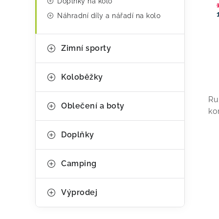
Doplňky na kolo
Náhradní díly a nářadí na kolo
Zimní sporty
Koloběžky
v
Ru
l
Oblečení a boty
ko
á
Doplňky
d
a
Camping
c
í
Výprodej
p