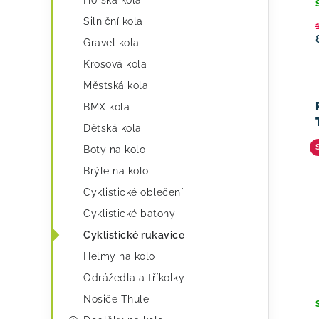
e
Horská kola
Silniční kola
g
Gravel kola
o
Krosová kola
r
Městská kola
i
BMX kola
e
Dětská kola
Boty na kolo
Brýle na kolo
Cyklistické oblečení
Cyklistické batohy
Cyklistické rukavice
Helmy na kolo
Odrážedla a tříkolky
Nosiče Thule