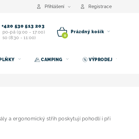
centrum
Půjčovna nosičů kol
Kontakt
Přihlášení
Registrace
+420 530 513 203
Prázdný košík
po-pá (9:00 - 17:00)
so (8:30 - 11:00)
NÁKUPNÍ
KOŠÍK
PLŇKY
CAMPING
VÝPRODEJ
riály a ergonomický střih poskytují pohodlí i při