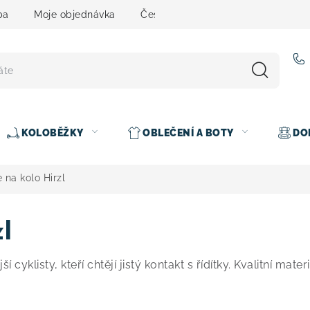
ba
Moje objednávka
Čeština
Servis
Testovací 
KOLOBĚŽKY
OBLEČENÍ A BOTY
DO
 na kolo Hirzl
l
cyklisty, kteří chtějí jistý kontakt s řídítky. Kvalitní mate