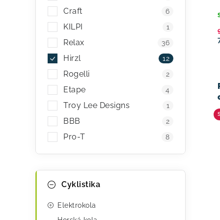
Craft
6
KILPI
1
Relax
36
Hirzl
12
Rogelli
2
Etape
4
Troy Lee Designs
1
BBB
2
Pro-T
8
K
Přeskočit
Cyklistika
kategorie
a
t
Elektrokola