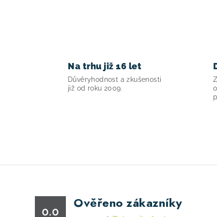
r
v
k
y
v
Na trhu již 16 let
ý
Důvěryhodnost a zkušenosti
Z
již od roku 2009.
o
p
p
i
s
u
Ověřeno zákazníky
0.0