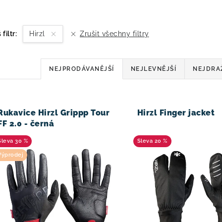
 filtr:
Hirzl
Zrušit všechny filtry
Ř
NEJPRODÁVANĚJŠÍ
NEJLEVNĚJŠÍ
NEJDRA
a
z
V
Rukavice Hirzl Grippp Tour
Hirzl Finger jacket
e
FF 2.0 - černá
n
30 %
20 %
í
Výprodej
p
r
o