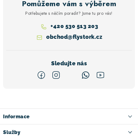
Pomůžeme vám s výběrem
Potřebujete s něčím poradit? Jsme tu pro vás!
+420 530 513 203
obchod
@
flystork.cz
Z
á
p
a
Informace
t
Kontakt
Služby
í