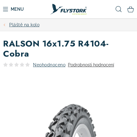
Přejít
Hled
na
obsah
Pláště na kolo
CYKLISTIKA
RALSON 16x1.75 R4104-
ZIMNÍ SPORTY
Cobra
KOLOBĚŽKY
Neohodnoceno
Podrobnosti hodnocení
OBLEČENÍ A BOTY
DOPLŇKY
CAMPING
VÝPRODEJ