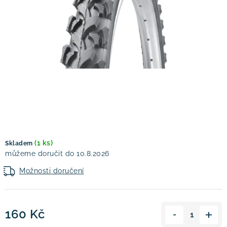
! Akce !
Obchodní podmínky
Doprava a platba
Moje objednávka
Čeština
Servis
Testovací centrum
Půjčovna nosičů kol
Kontakt
(1 ks)
Skladem
10.8.2026
Možnosti doručení
160 Kč
Měrná cena: