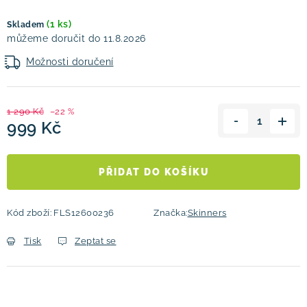
(1 ks)
Skladem
11.8.2026
Možnosti doručení
1 290 Kč
–22 %
999 Kč
Měrná cena:
PŘIDAT DO KOŠÍKU
Kód zboží:
FLS12600236
Značka:
Skinners
Tisk
Zeptat se