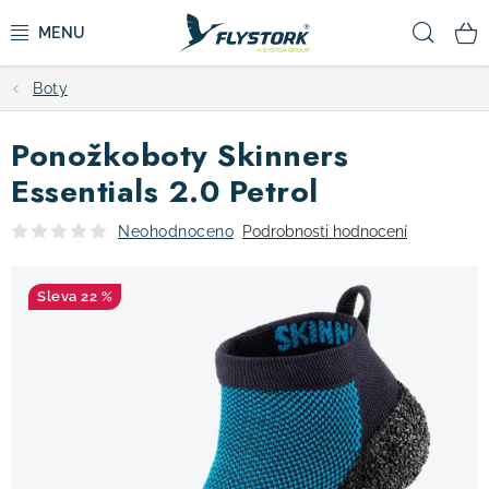
Přejít
Hled
na
obsah
Boty
CYKLISTIKA
Ponožkoboty Skinners
ZIMNÍ SPORTY
Essentials 2.0 Petrol
KOLOBĚŽKY
Neohodnoceno
Podrobnosti hodnocení
OBLEČENÍ A BOTY
22 %
DOPLŇKY
CAMPING
VÝPRODEJ