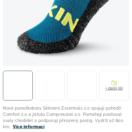
! Akce !
Obchodní podmínky
Doprava a platba
Moje objednávka
Čeština
Servis
Testovací centrum
Půjčovna nosičů kol
Kontakt
+ další (6)
Nové ponožkoboty Skinners Essentials 2.0 spojují pohodlí
Comfort 2.0 a jistotu Compression 2.0. Pomáhají posilovat
svaly chodidel a podporují přirozený postoj. Vydrží až 800
km.
Více informací