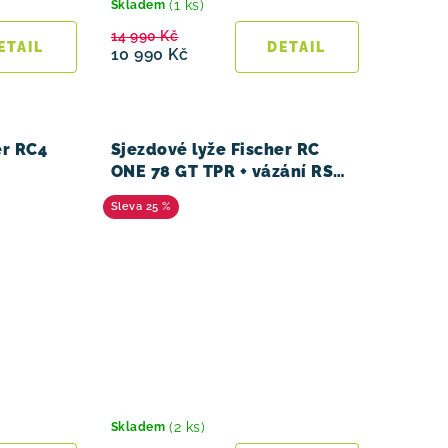
(1 ks)
Skladem
14 990 Kč
10 990 Kč
er RC4
Sjezdové lyže Fischer RC
ONE 78 GT TPR + vázání RSW
12 GW
10 PR 23/24
25 %
(2 ks)
Skladem