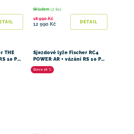
(2 ks)
Skladem
18 990 Kč
12 990 Kč
er THE
Sjezdové lyže Fischer RC4
RS 10 PR
POWER AR + vázání RS 10 PR
23/24
26 %