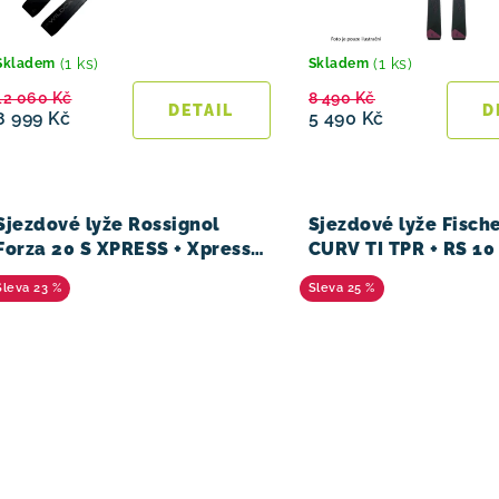
d
u
(1 ks)
(1 ks)
Skladem
Skladem
12 060 Kč
8 490 Kč
k
8 999 Kč
5 490 Kč
t
ů
Sjezdové lyže Rossignol
Sjezdové lyže Fisch
Forza 20 S XPRESS + Xpress
CURV TI TPR + RS 10
10 GW B83 25/26
25/26
23 %
25 %