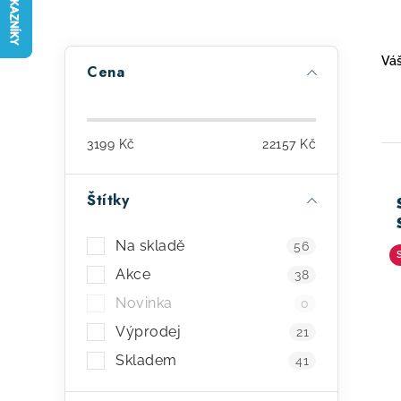
P
Váš
Cena
o
s
3199
Kč
22157
Kč
t
r
Štítky
ý
a
p
Na skladě
56
n
i
Akce
38
n
Novinka
0
s
í
Výprodej
21
p
p
Skladem
41
r