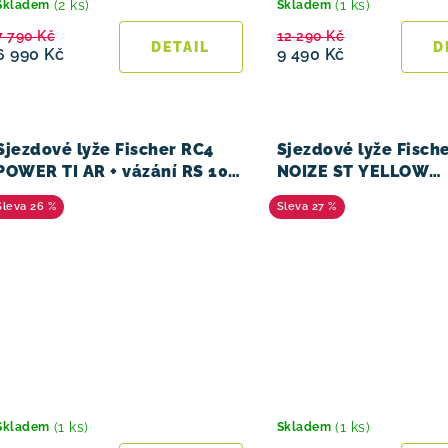
(2 ks)
(1 ks)
Skladem
Skladem
7 790 Kč
12 290 Kč
6 990 Kč
9 490 Kč
Sjezdové lyže Fischer RC4
Sjezdové lyže Fisch
POWER TI AR + vázání RS 10
NOIZE ST YELLOW
PR 23/24
SUPERFLEX + RC4 Z
26 %
27 %
25/26
(1 ks)
(1 ks)
Skladem
Skladem