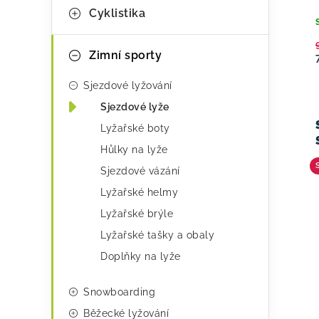
K
Cyklistika
kategorie
a
t
Zimní sporty
e
Sjezdové lyžování
g
Sjezdové lyže
o
Lyžařské boty
r
Hůlky na lyže
i
Sjezdové vázání
e
Lyžařské helmy
Lyžařské brýle
Lyžařské tašky a obaly
Doplňky na lyže
Snowboarding
Běžecké lyžování