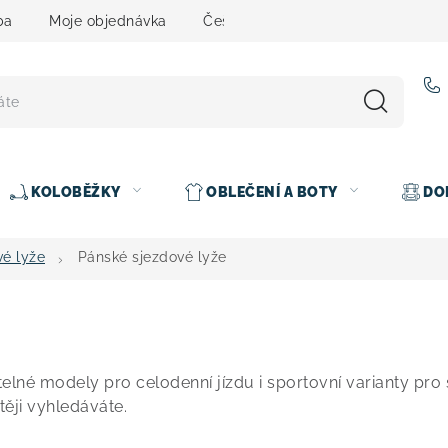
ba
Moje objednávka
Čeština
Servis
Testovací 
KOLOBĚŽKY
OBLEČENÍ A BOTY
DO
vé lyže
Pánské sjezdové lyže
lné modely pro celodenní jízdu i sportovní varianty pro 
těji vyhledáváte.