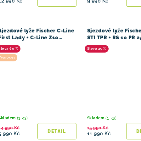
12 990 Kč
9 990 Kč
Sjezdové lyže Fischer C-Line
Sjezdové lyže Fisch
First Lady + C-Line Z10
STI TPR + RS 10 PR 
Racetrack 13/14
60 %
25 %
Výprodej
(1 ks)
(1 ks)
Skladem
Skladem
14 990 Kč
15 990 Kč
5 990 Kč
11 990 Kč