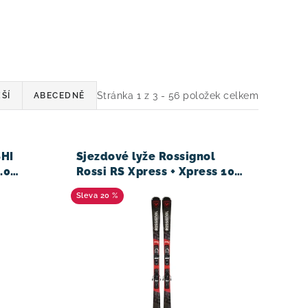
Stránka
1
z
3
-
56
položek celkem
ŠÍ
ABECEDNĚ
SHI
Sjezdové lyže Rossignol
.0
Rossi RS Xpress + Xpress 10
GW B83 25/26
20 %