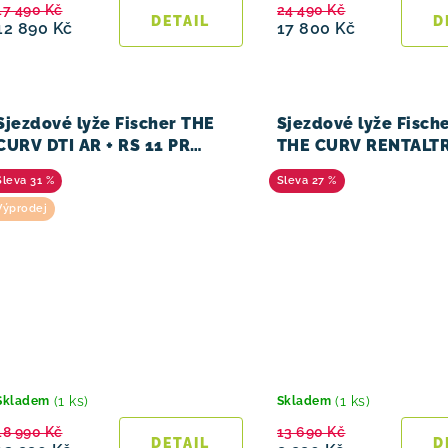
17 490 Kč
24 490 Kč
12 890 Kč
17 800 Kč
Sjezdové lyže Fischer THE
Sjezdové lyže Fisch
CURV DTI AR + RS 11 PR
THE CURV RENTALTR
24/25
vázání RS 10
31 %
27 %
Výprodej
(1 ks)
(1 ks)
Skladem
Skladem
18 990 Kč
13 690 Kč