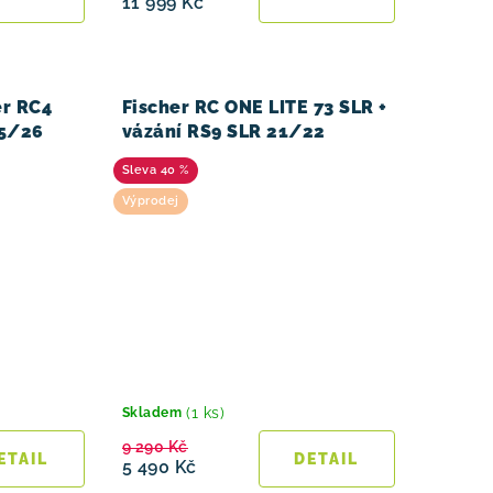
11 999 Kč
er RC4
Fischer RC ONE LITE 73 SLR +
25/26
vázání RS9 SLR 21/22
40 %
Výprodej
(1 ks)
Skladem
9 290 Kč
5 490 Kč