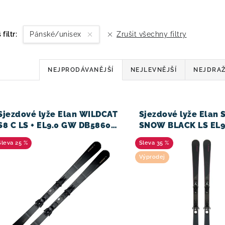
 filtr:
Pánské/unisex
Zrušit všechny filtry
Ř
NEJPRODÁVANĚJŠÍ
NEJLEVNĚJŠÍ
NEJDRAŽ
a
V
z
Sjezdové lyže Elan WILDCAT
Sjezdové lyže Elan 
e
S8 C LS + EL9.0 GW DB5860
SNOW BLACK LS EL9
24/25
DB5860 22
n
25 %
35 %
í
Výprodej
p
r
o