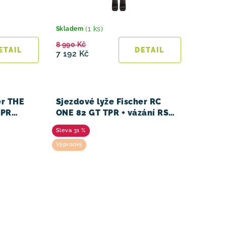
(1 ks)
Skladem
8 990 Kč
7 192 Kč
er THE
Sjezdové lyže Fischer RC
 PR
ONE 82 GT TPR + vázání RSW
11 PR 23/24
31 %
Výprodej