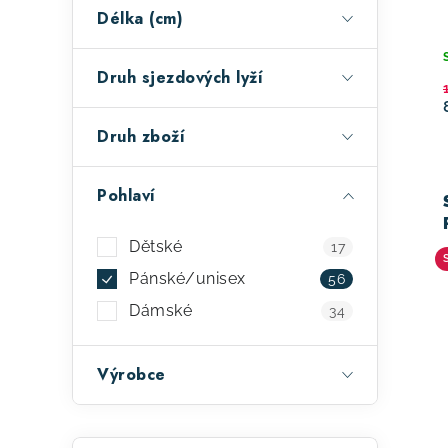
a
o
Délka (cm)
n
d
e
Druh sjezdových lyží
u
l
k
Druh zboží
t
Pohlaví
ů
Dětské
17
Pánské/unisex
56
Dámské
34
Výrobce
Přeskočit