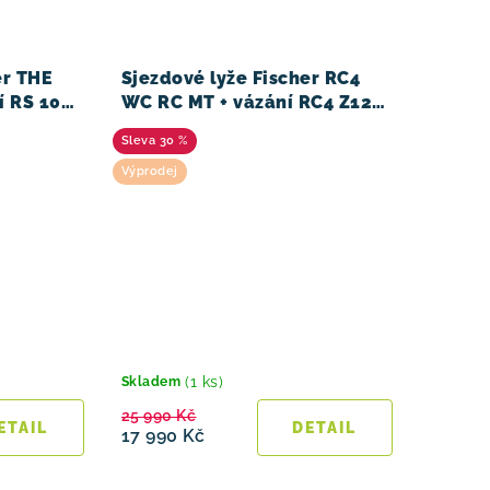
er THE
Sjezdové lyže Fischer RC4
í RS 10
WC RC MT + vázání RC4 Z12
PR 23/24
30 %
Výprodej
(1 ks)
Skladem
25 990 Kč
17 990 Kč