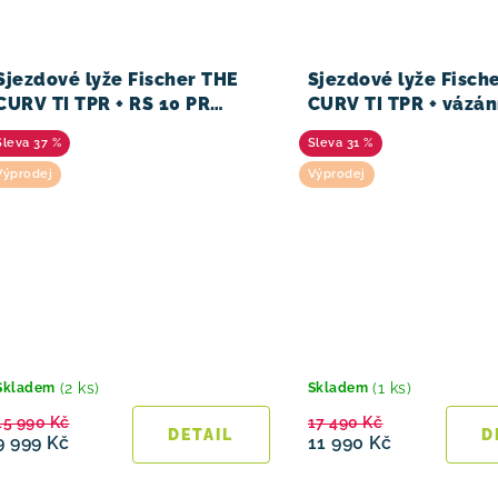
Sjezdové lyže Fischer THE
Sjezdové lyže Fisch
CURV TI TPR + RS 10 PR
CURV TI TPR + vázán
24/25
PR 23/24
37 %
31 %
Výprodej
Výprodej
(2 ks)
(1 ks)
Skladem
Skladem
15 990 Kč
17 490 Kč
9 999 Kč
11 990 Kč