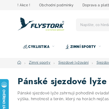
Přejít
! Akce !
Obchodní podmínky
Doprava a plat
na
obsah
CYKLISTIKA
ZIMNÍ SPORTY
Domů
Zimní sporty
Sjezdové lyžování
Sjezdo
Pánské sjezdové lyže
Pánské sjezdové lyže zahrnují pohodlně ovladate
výška, hmotnost a terén, který na horách nejčas