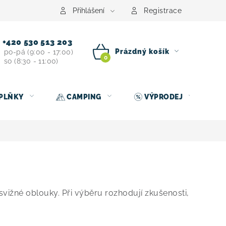
centrum
Půjčovna nosičů kol
Kontakt
Přihlášení
Registrace
+420 530 513 203
Prázdný košík
po-pá (9:00 - 17:00)
so (8:30 - 11:00)
NÁKUPNÍ
KOŠÍK
PLŇKY
CAMPING
VÝPRODEJ
svižné oblouky. Při výběru rozhodují zkušenosti,