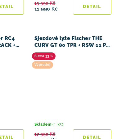
15 990 Kč
11 990 Kč
er RC4
Sjezdové lyže Fischer THE
ACK +
CURV GT 80 TPR + RSW 11 PR
24/25
33 %
Výprodej
(1 ks)
Skladem
17 990 Kč