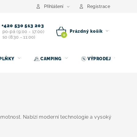
centrum
Půjčovna nosičů kol
Kontakt
Přihlášení
Registrace
+420 530 513 203
Prázdný košík
po-pá (9:00 - 17:00)
so (8:30 - 11:00)
NÁKUPNÍ
KOŠÍK
PLŇKY
CAMPING
VÝPRODEJ
 hmotnost. Nabízí moderní technologie a vysoký