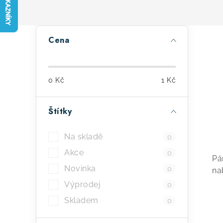
P
Cena
o
s
0
Kč
1
Kč
t
r
Štítky
a
Na skladě
0
n
Akce
0
Pá
n
Novinka
0
na
í
Výprodej
0
p
Skladem
0