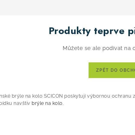
Produkty teprve p
Můžete se ale podívat na o
ZPĚT DO OBC
nské brýle na kolo SCICON poskytují výbornou ochranu zrak
bídku navštiv
brýle na kolo
.