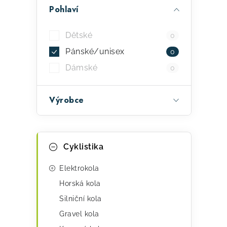
a
Pohlaví
n
e
Dětské
0
l
Pánské/unisex
0
Dámské
0
Výrobce
K
Přeskočit
Cyklistika
kategorie
a
t
Elektrokola
e
Horská kola
Silniční kola
g
Gravel kola
o