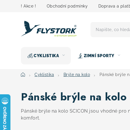
Přejít
! Akce !
Obchodní podmínky
Doprava a plat
na
obsah
CYKLISTIKA
ZIMNÍ SPORTY
Domů
Cyklistika
Brýle na kolo
Pánské brýle 
Pánské brýle na kol
Pánské brýle na kolo SCICON jsou vhodné pro ná
komfort.