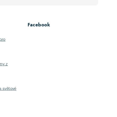
Facebook
pro
jmy z
a světové