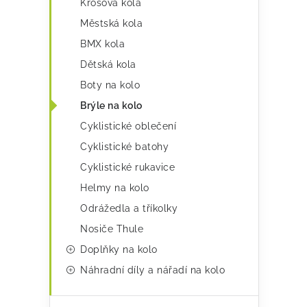
Krosová kola
r
Městská kola
i
BMX kola
e
Dětská kola
Boty na kolo
Brýle na kolo
Cyklistické oblečení
Cyklistické batohy
Cyklistické rukavice
Helmy na kolo
Odrážedla a tříkolky
Nosiče Thule
Doplňky na kolo
Náhradní díly a nářadí na kolo