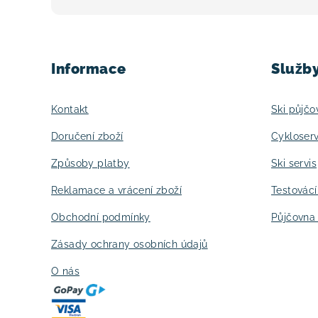
Z
á
Informace
Služb
p
a
Kontakt
Ski půjčo
t
Doručení zboží
Cykloserv
í
Způsoby platby
Ski servis
Reklamace a vrácení zboží
Testovác
Obchodní podmínky
Půjčovna 
Zásady ochrany osobních údajů
O nás