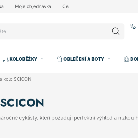
ba
Moje objednávka
Čeština
Servis
Testovací 
KOLOBĚŽKY
OBLEČENÍ A BOTY
DO
na kolo SCICON
o SCICON
ročné cyklisty, kteří požadují perfektní výhled a nízkou