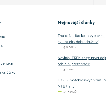
Nejnovější články
y
Thule: Nosiče kol a vybavení 
vna
cyklistická dobrodružství
is
5.8.2026
Novinky TREK 2027: první do
í centrum
oficiální prezentace
3.8.2026
nosičů kol
FOX: Z motokrosových tratí n
MTB traily
15.7.2026