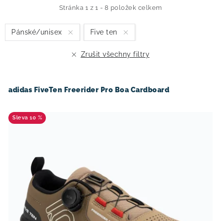
i
e
Stránka
1
z
1
-
8
položek celkem
s
n
Pánské/unisex
Five ten
p
í
r
p
Zrušit všechny filtry
o
r
d
o
u
d
adidas FiveTen Freerider Pro Boa Cardboard
k
u
t
k
10 %
ů
t
ů