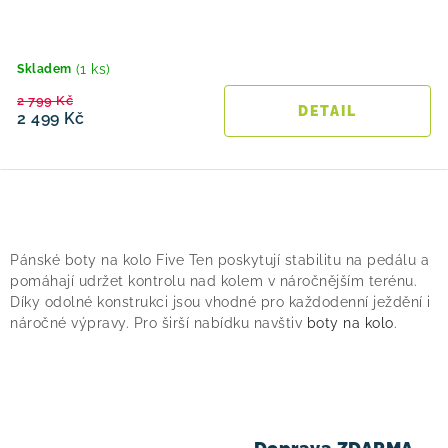
(1 ks)
Skladem
2 799 Kč
2 499 Kč
O
v
Pánské boty na kolo Five Ten poskytují stabilitu na pedálu a
l
pomáhají udržet kontrolu nad kolem v náročnějším terénu.
á
Díky odolné konstrukci jsou vhodné pro každodenní ježdění i
náročné výpravy. Pro širší nabídku navštiv
boty na kolo
.
d
a
c
í
p