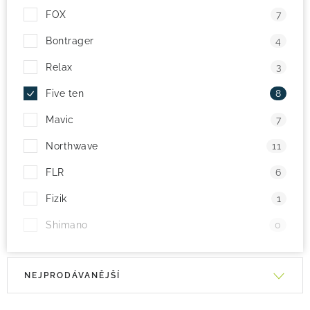
FOX
7
Bontrager
4
Relax
3
Five ten
8
Mavic
7
Northwave
11
FLR
6
Fizik
1
Shimano
0
V
Ř
NEJPRODÁVANĚJŠÍ
ý
a
p
z