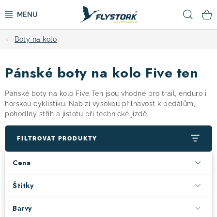
Přejít
Hled
na
obsah
Boty na kolo
CYKLISTIKA
Pánské boty na kolo Five ten
ZIMNÍ SPORTY
Pánské boty na kolo Five Ten jsou vhodné pro trail, enduro i
KOLOBĚŽKY
horskou cyklistiku. Nabízí vysokou přilnavost k pedálům,
pohodlný střih a jistotu při technické jízdě.
OBLEČENÍ A BOTY
FILTROVAT PRODUKTY
DOPLŇKY
Cena
CAMPING
Štítky
Barvy
VÝPRODEJ