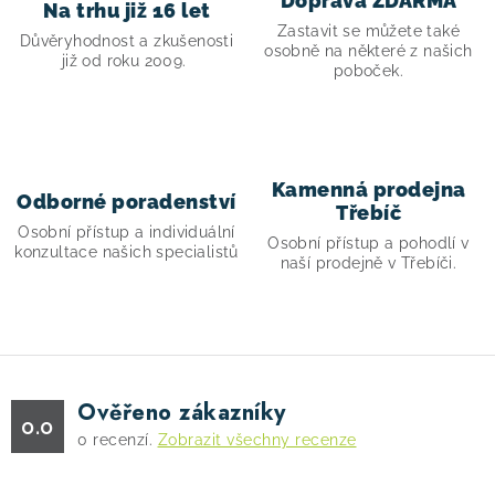
Doprava ZDARMA
Na trhu již 16 let
r
Zastavit se můžete také
v
Důvěryhodnost a zkušenosti
osobně na některé z našich
již od roku 2009.
k
poboček.
y
v
ý
p
Kamenná prodejna
Odborné poradenství
i
Třebíč
Osobní přístup a individuální
s
Osobní přístup a pohodlí v
konzultace našich specialistů
naší prodejně v Třebíči.
u
Ověřeno zákazníky
0.0
0
recenzí.
Zobrazit všechny recenze