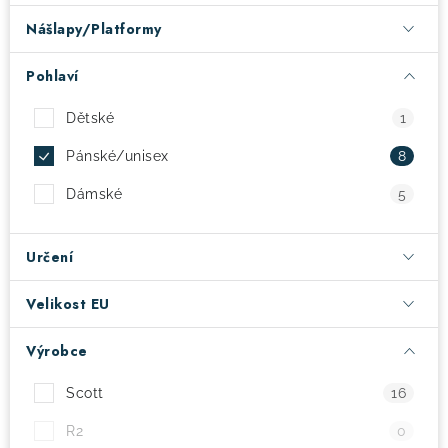
Nášlapy/Platformy
! Akce !
Obchodní podmínky
Doprava a platba
Moje objednávka
Čeština
Servis
Pohlaví
Testovací centrum
Půjčovna nosičů kol
Kontakt
Dětské
1
Pánské/unisex
8
Dámské
5
Určení
Velikost EU
Výrobce
Scott
16
R2
0