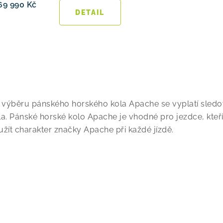
69 990 Kč
O
i výběru pánského horského kola Apache se vyplatí sledo
la. Pánské horské kolo Apache je vhodné pro jezdce, kteří 
užít charakter značky Apache při každé jízdě.