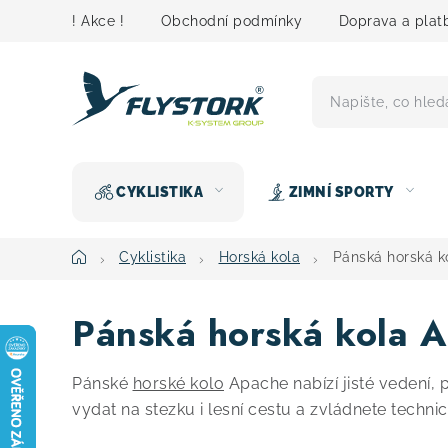
Přejít
! Akce !
Obchodní podmínky
Doprava a plat
na
obsah
CYKLISTIKA
ZIMNÍ SPORTY
Domů
Cyklistika
Horská kola
Pánská horská k
Pánská horská kola 
Pánské
horské kolo
Apache nabízí jisté vedení
vydat na stezku i lesní cestu a zvládnete technick