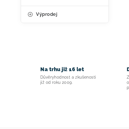
r
v
Výprodej
k
y
v
ý
p
i
Na trhu již 16 let
s
Důvěryhodnost a zkušenosti
Z
již od roku 2009.
o
u
p