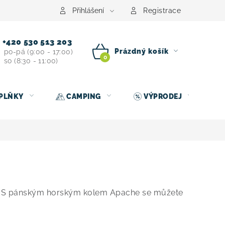
centrum
Půjčovna nosičů kol
Kontakt
Přihlášení
Registrace
+420 530 513 203
Prázdný košík
po-pá (9:00 - 17:00)
so (8:30 - 11:00)
NÁKUPNÍ
KOŠÍK
PLŇKY
CAMPING
VÝPRODEJ
ku. S pánským horským kolem Apache se můžete