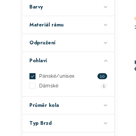
a
r
Barvy
n
o
e
d
Materiál rámu
l
u
Odpružení
k
t
Pohlaví
ů
Pánské/unisex
10
Dámské
1
Průměr kola
Typ Brzd