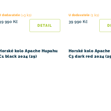
d
u
(>3 ks)
(1 ks)
U dodavatele
U dodavatele
39 990 Kč
39 990 Kč
k
t
ů
Horské kolo Apache Hupahu
Horské kolo Apache
C1 black 2024 (29)
C3 dark red 2024 (29