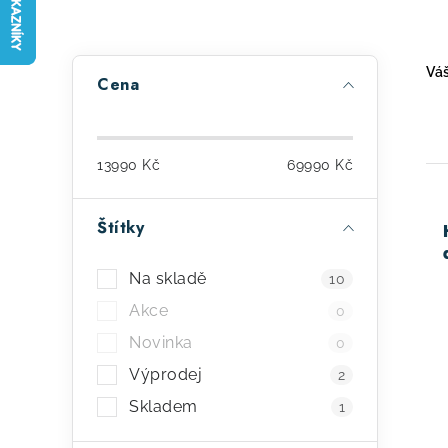
P
Váš
Cena
o
s
13990
Kč
69990
Kč
t
r
Štítky
a
ý
Na skladě
10
n
p
Akce
0
n
i
Novinka
0
í
s
Výprodej
2
p
Skladem
p
1