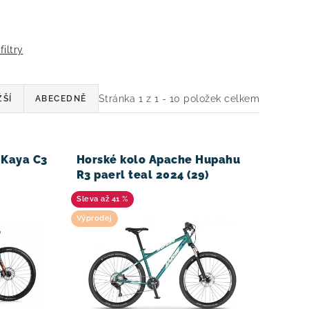
filtry
Stránka
1
z
1
-
10
položek celkem
ŽŠÍ
ABECEDNĚ
 Kaya C3
Horské kolo Apache Hupahu
R3 paerl teal 2024 (29)
až 41 %
Výprodej