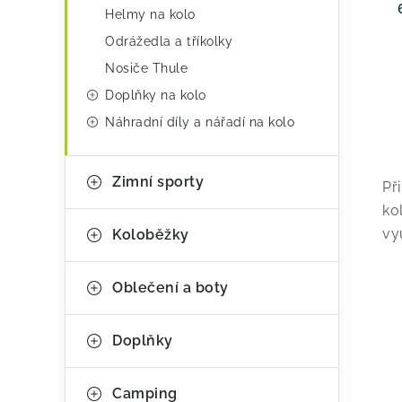
Helmy na kolo
Odrážedla a tříkolky
Nosiče Thule
Doplňky na kolo
Náhradní díly a nářadí na kolo
v
Zimní sporty
Př
l
ko
á
vy
Koloběžky
d
a
Oblečení a boty
c
Doplňky
í
p
Camping