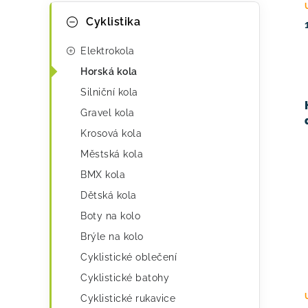
K
Přeskočit
Cyklistika
kategorie
a
t
Elektrokola
e
Horská kola
Silniční kola
g
Gravel kola
o
Krosová kola
r
Městská kola
i
BMX kola
e
Dětská kola
Boty na kolo
Brýle na kolo
Cyklistické oblečení
Cyklistické batohy
Cyklistické rukavice