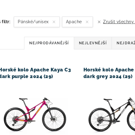
 filtr:
Pánské/unisex
Apache
Zrušit všechny 
Ř
NEJPRODÁVANĚJŠÍ
NEJLEVNĚJŠÍ
NEJDRA
a
z
V
Horské kolo Apache Kaya C3
Horské kolo Apache
e
dark purple 2024 (29)
dark grey 2024 (29)
n
í
p
r
o