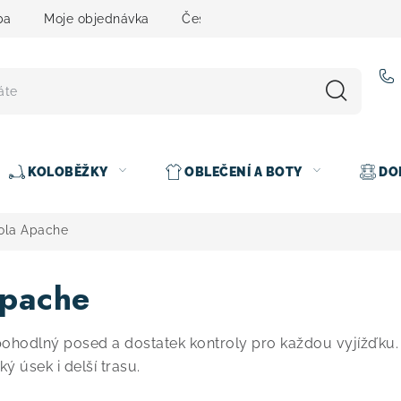
ba
Moje objednávka
Čeština
Servis
Testovací 
KOLOBĚŽKY
OBLEČENÍ A BOTY
DO
ola Apache
Apache
, pohodlný posed a dostatek kontroly pro každou vyjížď
ý úsek i delší trasu.