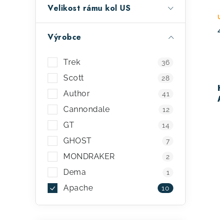
Velikost rámu kol US
Výrobce
Trek
36
Scott
28
Author
41
Cannondale
12
GT
14
GHOST
7
MONDRAKER
2
Dema
1
Apache
10