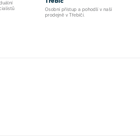
Třebíč
duální
ialistů
Osobní přístup a pohodlí v naší
prodejně v Třebíči.