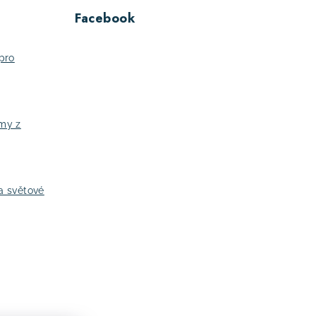
Facebook
pro
jmy z
a světové