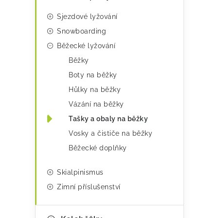
e
í
Sjezdové lyžování
g
p
Snowboarding
o
r
Běžecké lyžování
r
v
Běžky
i
k
Boty na běžky
e
y
Hůlky na běžky
v
Vázání na běžky
ý
Tašky a obaly na běžky
p
Vosky a čističe na běžky
Běžecké doplňky
i
s
Skialpinismus
u
Zimní příslušenství