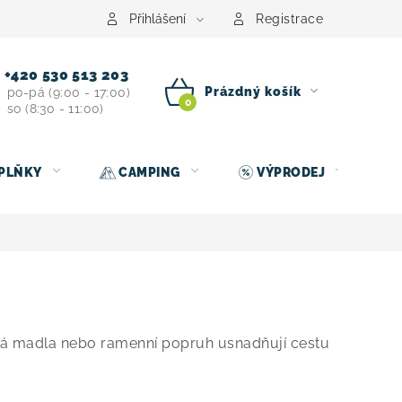
centrum
Půjčovna nosičů kol
Kontakt
Přihlášení
Registrace
+420 530 513 203
Prázdný košík
po-pá (9:00 - 17:00)
so (8:30 - 11:00)
NÁKUPNÍ
KOŠÍK
PLŇKY
CAMPING
VÝPRODEJ
ká madla nebo ramenní popruh usnadňují cestu