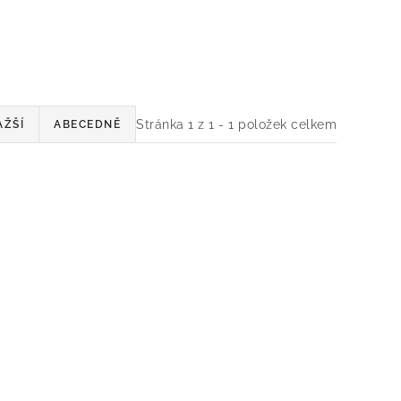
Stránka
1
z
1
-
1
položek celkem
AŽŠÍ
ABECEDNĚ