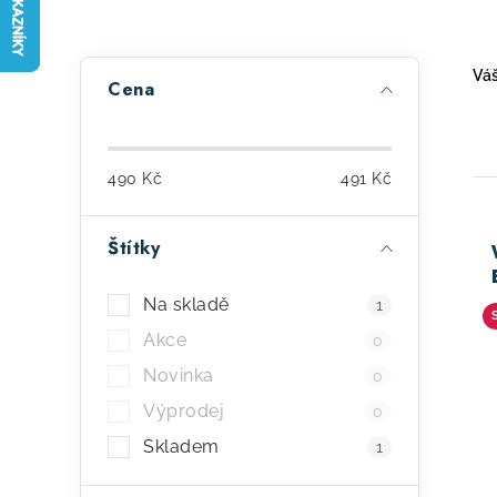
P
Váš
Cena
o
s
490
Kč
491
Kč
t
r
Štítky
a
ý
Na skladě
1
n
p
Akce
0
n
i
Novinka
0
í
s
Výprodej
0
p
Skladem
p
1