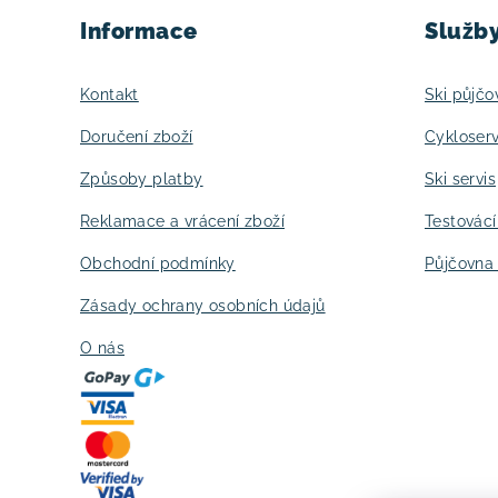
á
Informace
Služb
p
a
Kontakt
Ski půjčo
t
Doručení zboží
Cykloserv
í
Způsoby platby
Ski servis
Reklamace a vrácení zboží
Testovác
Obchodní podmínky
Půjčovna 
Zásady ochrany osobních údajů
O nás