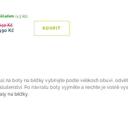
d
u
(>3 ks)
Skladem
650 Kč
k
490 Kč
t
ů
O
al na boty na běžky vybírejte podle velikosti obuvi, odv
íslušenství. Po návratu boty vyjměte a nechte je volně v
aly na běžky
.