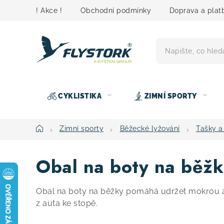
Přejít
! Akce !
Obchodní podmínky
Doprava a plat
na
obsah
CYKLISTIKA
ZIMNÍ SPORTY
Domů
Zimní sporty
Běžecké lyžování
Tašky a
Obal na boty na běž
Obal na boty na běžky pomáhá udržet mokrou a
z auta ke stopě.