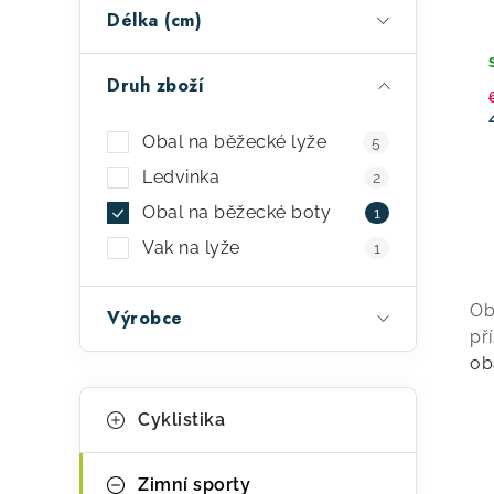
a
r
Délka (cm)
n
o
e
d
Druh zboží
l
u
Obal na běžecké lyže
5
k
Ledvinka
2
t
Obal na běžecké boty
1
ů
Vak na lyže
1
v
Ob
Výrobce
l
př
á
ob
K
d
Přeskočit
Cyklistika
kategorie
a
a
t
c
Zimní sporty