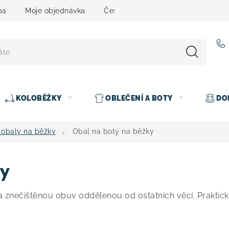
ba
Moje objednávka
Čeština
Servis
Testovací 
KOLOBĚŽKY
OBLEČENÍ A BOTY
DO
 obaly na běžky
Obal na boty na běžky
ky
 znečištěnou obuv oddělenou od ostatních věcí. Praktic