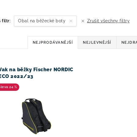
 filtr:
Obal na běžecké boty
Zrušit všechny filtry
Ř
NEJPRODÁVANĚJŠÍ
NEJLEVNĚJŠÍ
NEJDR
a
z
V
Vak na běžky Fischer NORDIC
e
ECO 2022/23
n
24 %
í
p
r
o