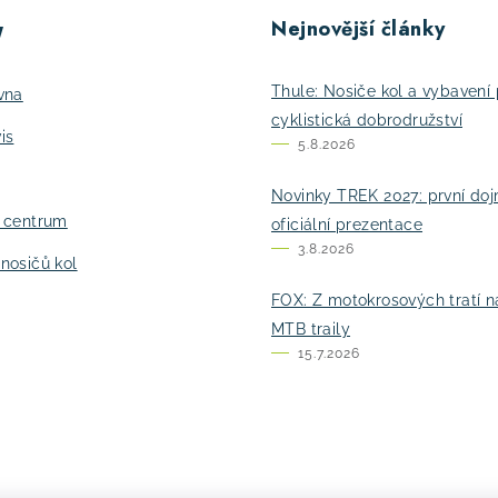
Nejnovější články
y
Thule: Nosiče kol a vybavení 
vna
cyklistická dobrodružství
is
5.8.2026
Novinky TREK 2027: první do
í centrum
oficiální prezentace
3.8.2026
nosičů kol
FOX: Z motokrosových tratí n
MTB traily
15.7.2026