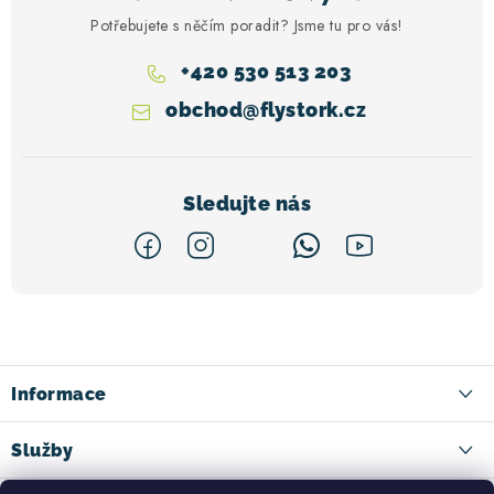
Potřebujete s něčím poradit? Jsme tu pro vás!
+420 530 513 203
obchod
@
flystork.cz
Z
á
p
a
Informace
t
Kontakt
Služby
í
Doručení zboží
Ski půjčovna