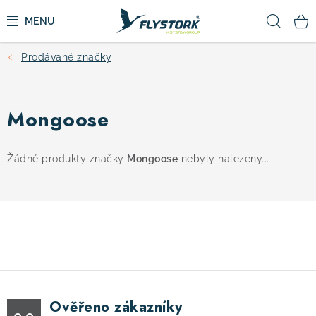
Přejít
Hled
na
obsah
Prodávané značky
CYKLISTIKA
ZIMNÍ SPORTY
Mongoose
KOLOBĚŽKY
Žádné produkty značky
Mongoose
nebyly nalezeny...
OBLEČENÍ A BOTY
DOPLŇKY
CAMPING
Ověřeno zákazníky
VÝPRODEJ
0.0