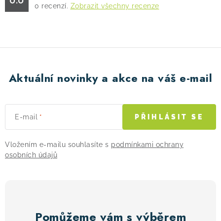
0
recenzí.
Zobrazit všechny recenze
! Akce !
Obchodní podmínky
Doprava a platba
Moje objednávka
Čeština
Servis
Testovací centrum
Půjčovna nosičů kol
Kontakt
Aktuální novinky a akce na váš e-mail
E-mail
PŘIHLÁSIT SE
Vložením e-mailu souhlasíte s
podmínkami ochrany
osobních údajů
Pomůžeme vám s výběrem