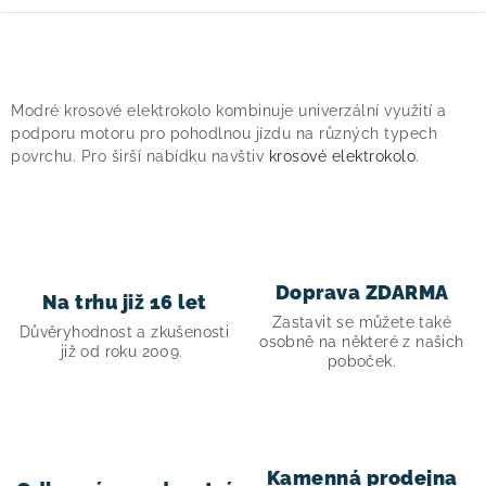
O
v
Modré krosové elektrokolo kombinuje univerzální využití a
l
podporu motoru pro pohodlnou jízdu na různých typech
á
povrchu. Pro širší nabídku navštiv
krosové elektrokolo
.
d
a
c
í
Doprava ZDARMA
p
Na trhu již 16 let
Zastavit se můžete také
r
Důvěryhodnost a zkušenosti
osobně na některé z našich
v
již od roku 2009.
poboček.
k
y
v
ý
Kamenná prodejna