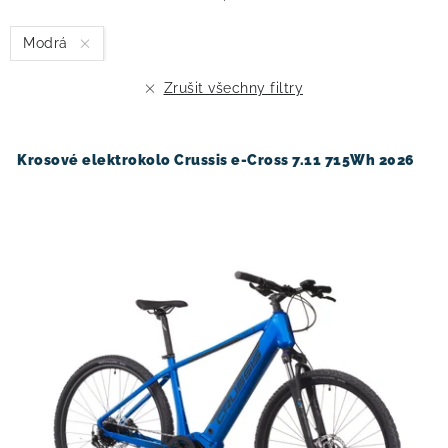
s
n
Modrá
p
í
r
p
Zrušit všechny filtry
o
r
d
o
u
d
Krosové elektrokolo Crussis e-Cross 7.11 715Wh 2026
k
u
t
k
ů
t
ů