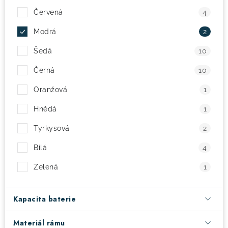
Červená
4
! Akce !
Obchodní podmínky
Doprava a platba
Modrá
2
Moje objednávka
Čeština
Servis
Šedá
10
Testovací centrum
Půjčovna nosičů kol
Kontakt
Černá
10
Oranžová
1
Hnědá
1
Tyrkysová
2
Bílá
4
Zelená
1
Kapacita baterie
Materiál rámu