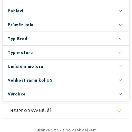
Pohlaví
Průměr kola
Typ Brzd
Typ motoru
Umístění motoru
Velikost rámu kol US
Výrobce
V
Ř
NEJPRODÁVANĚJŠÍ
ý
a
p
z
i
e
Stránka
1
z
1
-
2
položek celkem