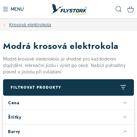
Přejít
Hled
na
obsah
Krosová elektrokola
CYKLISTIKA
Modrá krosová elektrokola
ZIMNÍ SPORTY
Modré krosové elektrokolo je vhodné pro každodenní
KOLOBĚŽKY
dojíždění, rekreační jízdu i výlet po okolí. Nabízí pohodlný
posed a jistotu při ovládání.
OBLEČENÍ A BOTY
FILTROVAT PRODUKTY
DOPLŇKY
Cena
CAMPING
Štítky
Barvy
VÝPRODEJ