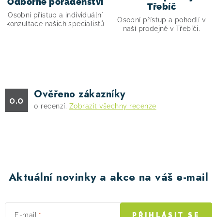
Odborné poradenství
p
Třebíč
Osobní přístup a individuální
i
Osobní přístup a pohodlí v
konzultace našich specialistů
s
naší prodejně v Třebíči.
u
Ověřeno zákazníky
0.0
0
recenzí.
Zobrazit všechny recenze
Aktuální novinky a akce na váš e-mail
E-mail
PŘIHLÁSIT SE