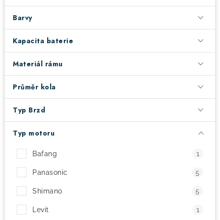
Barvy
! Akce !
Obchodní podmínky
Doprava a platba
Moje objednávka
Čeština
Servis
Kapacita baterie
Testovací centrum
Půjčovna nosičů kol
Kontakt
Materiál rámu
Průměr kola
Typ Brzd
Typ motoru
Bafang
1
Panasonic
5
Shimano
5
Levit
1