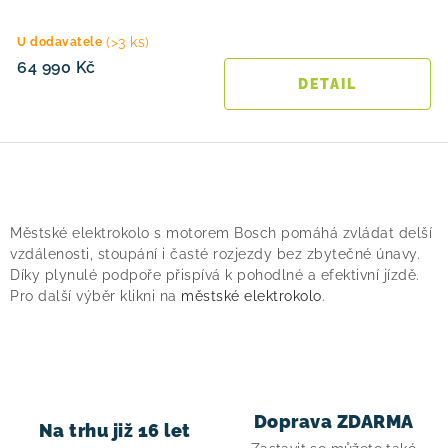
(>3 ks)
U dodavatele
64 990 Kč
O
v
Městské elektrokolo s motorem Bosch pomáhá zvládat delší
l
vzdálenosti, stoupání i časté rozjezdy bez zbytečné únavy.
á
Díky plynulé podpoře přispívá k pohodlné a efektivní jízdě.
Pro další výběr klikni na
městské elektrokolo
.
d
a
c
í
p
Doprava ZDARMA
Na trhu již 16 let
r