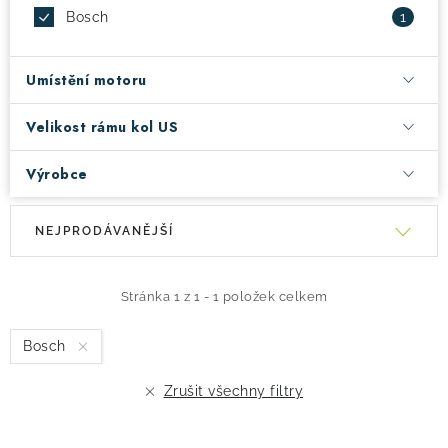
Bosch
1
Umístění motoru
Velikost rámu kol US
Výrobce
V
Ř
NEJPRODÁVANĚJŠÍ
ý
a
p
z
i
e
Stránka
1
z
1
-
1
položek celkem
s
n
Bosch
p
í
r
p
Zrušit všechny filtry
o
r
d
o