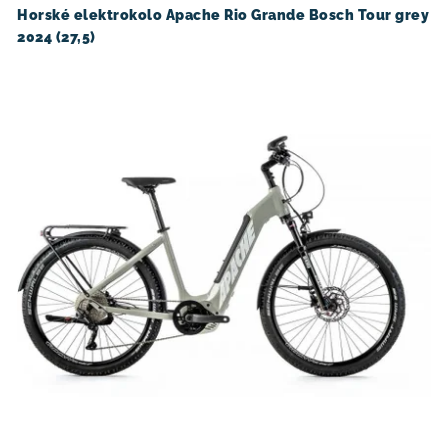
u
d
Horské elektrokolo Apache Rio Grande Bosch Tour grey
2024 (27,5)
k
u
t
k
ů
t
ů