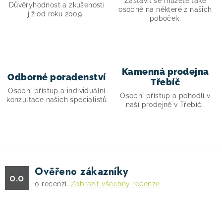
Zastavit se můžete také
v
Důvěryhodnost a zkušenosti
osobně na některé z našich
již od roku 2009.
k
poboček.
y
v
ý
p
Kamenná prodejna
Odborné poradenství
i
Třebíč
Osobní přístup a individuální
s
Osobní přístup a pohodlí v
konzultace našich specialistů
naší prodejně v Třebíči.
u
Ověřeno zákazníky
0.0
0
recenzí.
Zobrazit všechny recenze