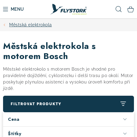
Přejít
Hled
na
obsah
Městská elektrokola
CYKLISTIKA
Městská elektrokola s
ZIMNÍ SPORTY
motorem Bosch
KOLOBĚŽKY
Městské elektrokolo s motorem Bosch je vhodné pro
pravidelné dojíždění, cyklostezku i delší trasu po okolí. Motor
OBLEČENÍ A BOTY
poskytuje plynulou asistenci a vysokou úroveň komfortu při
jízdě.
DOPLŇKY
FILTROVAT PRODUKTY
CAMPING
Cena
VÝPRODEJ
Štítky