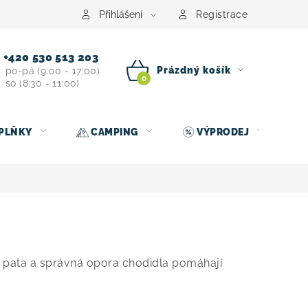
centrum
Půjčovna nosičů kol
Kontakt
Přihlášení
Registrace
+420 530 513 203
Prázdný košík
po-pá (9:00 - 17:00)
so (8:30 - 11:00)
NÁKUPNÍ
KOŠÍK
PLŇKY
CAMPING
VÝPRODEJ
á pata a správná opora chodidla pomáhají