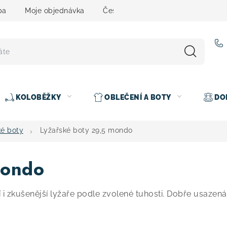
ba
Moje objednávka
Čeština
Servis
Testovací 
KOLOBĚŽKY
OBLEČENÍ A BOTY
DO
ké boty
Lyžařské boty 29,5 mondo
mondo
 i zkušenější lyžaře podle zvolené tuhosti. Dobře usazen