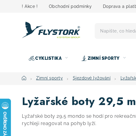
Přejít
! Akce !
Obchodní podmínky
Doprava a plat
na
obsah
CYKLISTIKA
ZIMNÍ SPORTY
Domů
Zimní sporty
Sjezdové lyžování
Lyžařs
Lyžařské boty 29,5 
Lyžařské boty 29,5 mondo se hodí pro rekreační
rychleji reagovat na pohyb lyží.