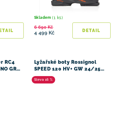
(1 ks)
Skladem
6 690 Kč
4 499 Kč
er RC4
Lyžařské boty Rossignol
INO GREY
SPEED 120 HV+ GW 24/25
BLACK
16 %