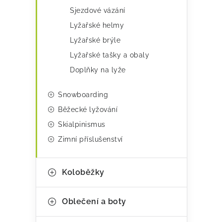
p
i
Sjezdové vázání
r
e
Lyžařské helmy
v
Lyžařské brýle
k
Lyžařské tašky a obaly
y
Doplňky na lyže
v
ý
Snowboarding
p
Běžecké lyžování
Skialpinismus
i
Zimní příslušenství
s
u
Koloběžky
Oblečení a boty