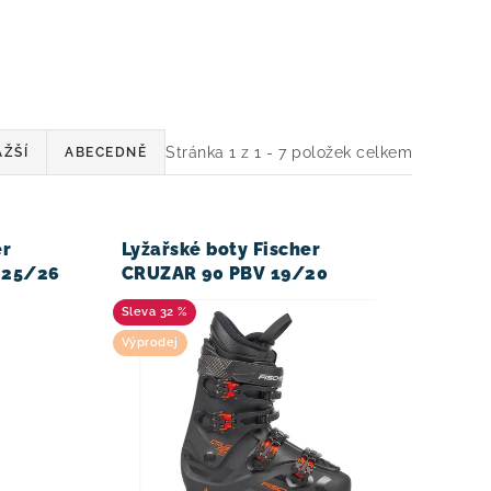
Stránka
1
z
1
-
7
položek celkem
ŽŠÍ
ABECEDNĚ
er
Lyžařské boty Fischer
 25/26
CRUZAR 90 PBV 19/20
32 %
Výprodej