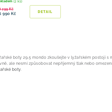
(2 ks)
Skladem
8 299 Kč
6 990 Kč
O
žařské boty 29,5 mondo zkoušejte v lyžařském postoji s 
vně, ale nesmí způsobovat nepříjemný tlak nebo omezení p
žařské boty
.