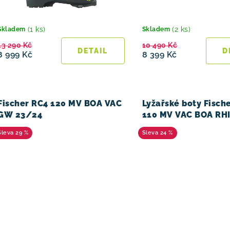
d
u
(1 ks)
(2 ks)
Skladem
Skladem
13 290 Kč
10 490 Kč
k
8 999 Kč
8 399 Kč
t
ů
Fischer RC4 120 MV BOA VAC
Lyžařské boty Fisch
GW 23/24
110 MV VAC BOA RH
25/26
29 %
24 %