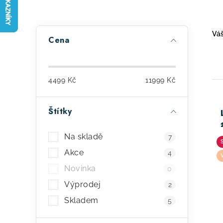
P
Váš
Cena
o
s
4499
Kč
11999
Kč
t
r
Štítky
a
ý
Na skladě
7
n
p
Akce
4
n
i
Novinka
0
í
s
Výprodej
2
p
Skladem
p
5