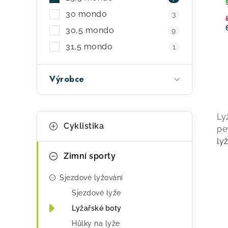
30 mondo
3
30,5 mondo
9
31,5 mondo
1
Výrobce
v
K
Přeskočit
Ly
l
Cyklistika
kategorie
pe
a
á
ly
t
d
Zimní sporty
e
a
Sjezdové lyžování
g
c
Sjezdové lyže
o
í
Lyžařské boty
r
Hůlky na lyže