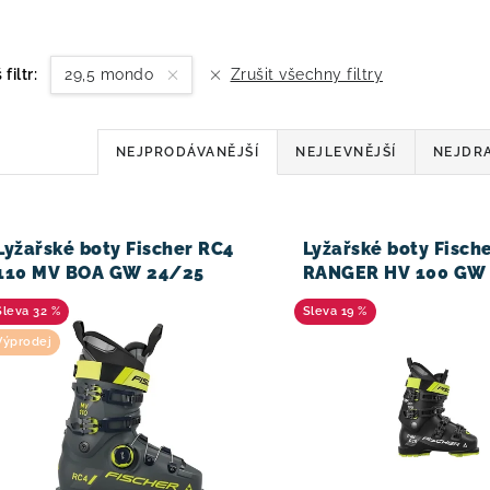
 filtr:
29,5 mondo
Zrušit všechny filtry
Ř
NEJPRODÁVANĚJŠÍ
NEJLEVNĚJŠÍ
NEJDRA
a
z
V
Lyžařské boty Fischer RC4
Lyžařské boty Fisch
e
110 MV BOA GW 24/25
RANGER HV 100 GW
n
32 %
19 %
í
Výprodej
p
r
o