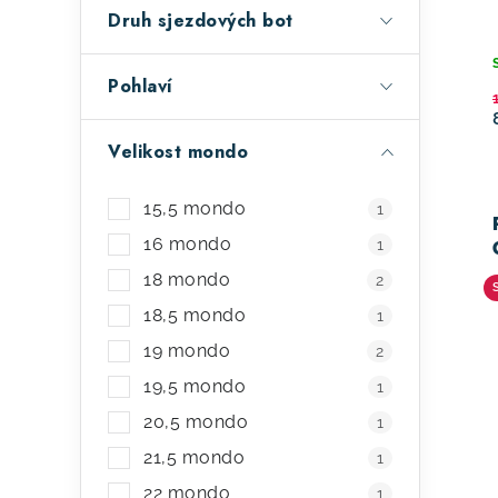
a
r
Druh sjezdových bot
n
o
e
d
Pohlaví
l
u
Velikost mondo
k
t
15,5 mondo
1
16 mondo
ů
1
18 mondo
2
18,5 mondo
1
19 mondo
2
19,5 mondo
1
20,5 mondo
1
21,5 mondo
1
22 mondo
1