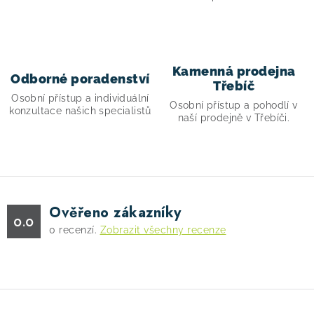
y
v
ý
p
Kamenná prodejna
Odborné poradenství
i
Třebíč
Osobní přístup a individuální
s
Osobní přístup a pohodlí v
konzultace našich specialistů
naší prodejně v Třebíči.
u
Ověřeno zákazníky
0.0
0
recenzí.
Zobrazit všechny recenze