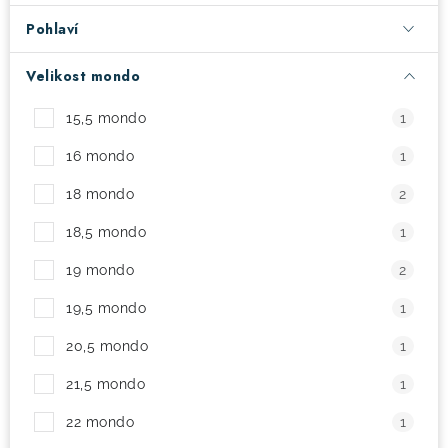
Pohlaví
! Akce !
Obchodní podmínky
Doprava a platba
Moje objednávka
Čeština
Servis
Velikost mondo
Testovací centrum
Půjčovna nosičů kol
Kontakt
15,5 mondo
1
16 mondo
1
18 mondo
2
18,5 mondo
1
19 mondo
2
19,5 mondo
1
20,5 mondo
1
21,5 mondo
1
22 mondo
1