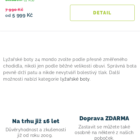
7 990 Kč
5 999 Kč
od
O
v
Lyžařské boty 24 mondo zvolte podle přesně změřeného
l
chodidla, nikoli jen podle běžné velikosti obuvi. Správná bota
á
pevně drží patu a nikde nevytváří bolestivý tlak. Další
možnosti nabízí kategorie
lyžařské boty
.
d
a
c
í
p
Doprava ZDARMA
Na trhu již 16 let
r
Zastavit se můžete také
v
Důvěryhodnost a zkušenosti
osobně na některé z našich
již od roku 2009.
k
poboček.