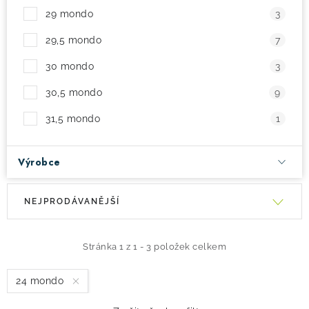
29 mondo
3
29,5 mondo
7
30 mondo
3
30,5 mondo
9
31,5 mondo
1
Výrobce
V
Ř
NEJPRODÁVANĚJŠÍ
ý
a
p
z
i
e
Stránka
1
z
1
-
3
položek celkem
s
n
24 mondo
p
í
r
p