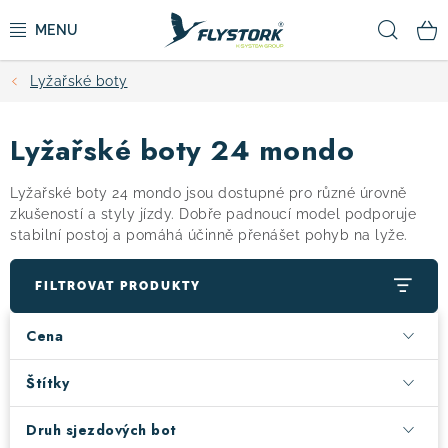
Přejít
Hled
na
obsah
Lyžařské boty
CYKLISTIKA
Lyžařské boty 24 mondo
ZIMNÍ SPORTY
Lyžařské boty 24 mondo jsou dostupné pro různé úrovně
KOLOBĚŽKY
zkušeností a styly jízdy. Dobře padnoucí model podporuje
stabilní postoj a pomáhá účinně přenášet pohyb na lyže.
OBLEČENÍ A BOTY
FILTROVAT PRODUKTY
DOPLŇKY
Cena
CAMPING
Štítky
Druh sjezdových bot
VÝPRODEJ