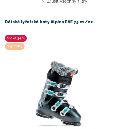
Zrušit všechny filtry
o
r
d
o
u
d
Dětské lyžařské boty Alpina EVE 75 21/22
k
u
t
k
34 %
ů
t
Výprodej
ů