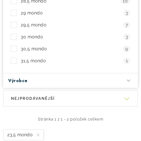
28,5 mondo
10
29 mondo
3
29,5 mondo
7
30 mondo
3
30,5 mondo
9
31,5 mondo
1
Výrobce
V
Ř
NEJPRODÁVANĚJŠÍ
ý
a
p
z
i
e
Stránka
1
z
1
-
2
položek celkem
s
n
23,5 mondo
p
í