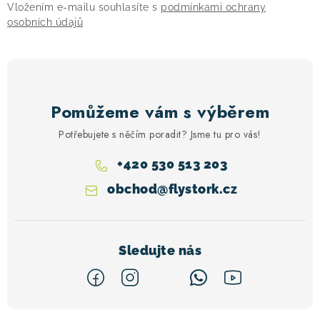
Vložením e-mailu souhlasíte s
podmínkami ochrany
osobních údajů
Pomůžeme vám s výběrem
Potřebujete s něčím poradit? Jsme tu pro vás!
+420 530 513 203
obchod
@
flystork.cz
Z