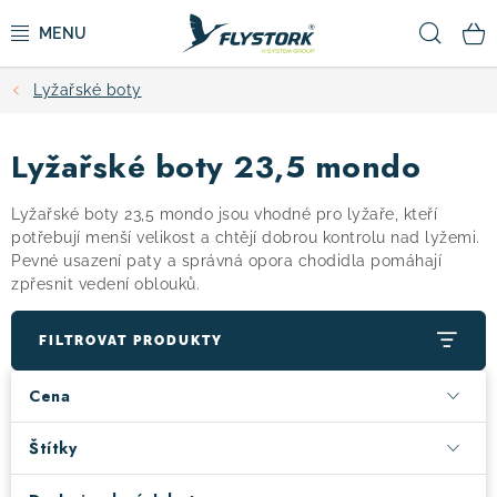
Přejít
Hled
na
obsah
Lyžařské boty
CYKLISTIKA
Lyžařské boty 23,5 mondo
ZIMNÍ SPORTY
Lyžařské boty 23,5 mondo jsou vhodné pro lyžaře, kteří
KOLOBĚŽKY
potřebují menší velikost a chtějí dobrou kontrolu nad lyžemi.
Pevné usazení paty a správná opora chodidla pomáhají
zpřesnit vedení oblouků.
OBLEČENÍ A BOTY
FILTROVAT PRODUKTY
DOPLŇKY
Cena
CAMPING
Štítky
VÝPRODEJ