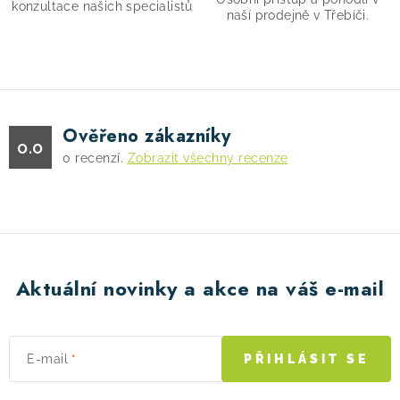
s
konzultace našich specialistů
naší prodejně v Třebíči.
u
Ověřeno zákazníky
0.0
0
recenzí.
Zobrazit všechny recenze
Aktuální novinky a akce na váš e-mail
E-mail
PŘIHLÁSIT SE