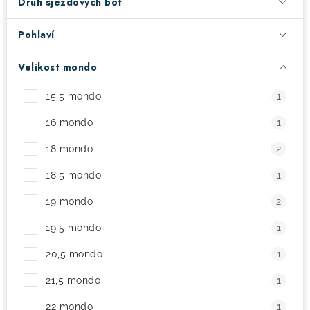
Druh sjezdových bot
! Akce !
Obchodní podmínky
Doprava a platba
Pohlaví
Moje objednávka
Čeština
Servis
Velikost mondo
Testovací centrum
Půjčovna nosičů kol
Kontakt
15,5 mondo
1
16 mondo
1
18 mondo
2
18,5 mondo
1
19 mondo
2
19,5 mondo
1
20,5 mondo
1
21,5 mondo
1
22 mondo
1