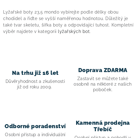
O
v
Lyžařské boty 23,5 mondo vybírejte podle délky obou
l
chodidel a řiďte se vyšší naměřenou hodnotou. Důležitý je
á
také tvar skeletu, šířka boty a odpovídající tuhost. Kompletní
výběr najdete v kategorii
lyžařských bot
.
d
a
c
í
p
Doprava ZDARMA
Na trhu již 16 let
r
Zastavit se můžete také
v
Důvěryhodnost a zkušenosti
osobně na některé z našich
již od roku 2009.
k
poboček.
y
v
ý
p
Kamenná prodejna
Odborné poradenství
i
Třebíč
Osobní přístup a individuální
Osobní přístup a pohodlí v