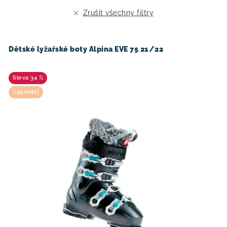
r
p
Zrušit všechny filtry
o
r
d
o
u
d
Dětské lyžařské boty Alpina EVE 75 21/22
k
u
t
k
34 %
ů
t
Výprodej
ů