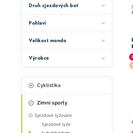
a
u
Druh sjezdových bot
n
k
e
Pohlaví
t
l
ů
Velikost mondo
Výrobce
K
Přeskočit
Cyklistika
kategorie
a
t
Zimní sporty
e
Sjezdové lyžování
g
Sjezdové lyže
o