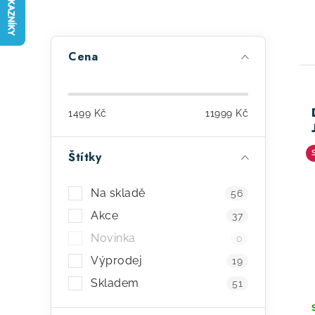
P
Cena
o
s
ý
1499
Kč
11999
Kč
t
p
r
Štítky
i
a
s
Na skladě
56
n
Akce
37
p
n
Novinka
0
r
í
Výprodej
19
o
p
Skladem
51
d