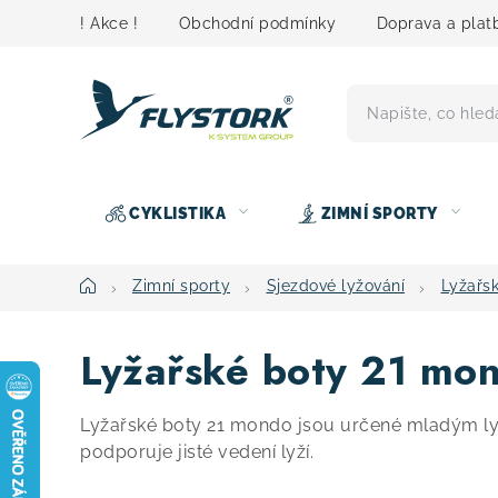
Přejít
! Akce !
Obchodní podmínky
Doprava a plat
na
obsah
CYKLISTIKA
ZIMNÍ SPORTY
Domů
Zimní sporty
Sjezdové lyžování
Lyžařs
Lyžařské boty 21 mo
Lyžařské boty 21 mondo jsou určené mladým lyž
podporuje jisté vedení lyží.