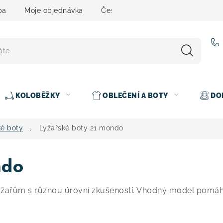
ba
Moje objednávka
Čeština
Servis
Testovací 
KOLOBĚŽKY
OBLEČENÍ A BOTY
DO
ké boty
Lyžařské boty 21 mondo
ndo
ařům s různou úrovní zkušeností. Vhodný model pomáhá 