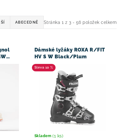
Stránka
1
z
3
-
56
položek celkem
ŠÍ
ABECEDNĚ
gnol
Dámské lyžáky ROXA R/FIT
 GW
HV S W Black/Plum
10 %
(1 ks)
Skladem