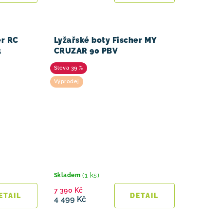
er RC
Lyžařské boty Fischer MY
5
CRUZAR 90 PBV
39 %
Výprodej
(1 ks)
Skladem
7 390 Kč
4 499 Kč