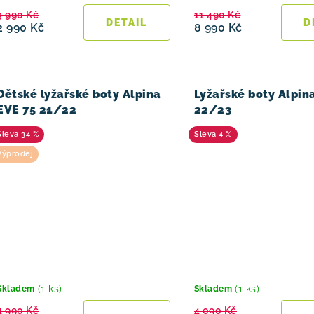
u
3 990 Kč
11 490 Kč
k
2 990 Kč
8 990 Kč
t
ů
Dětské lyžařské boty Alpina
Lyžařské boty Alpin
EVE 75 21/22
22/23
34 %
4 %
Výprodej
(1 ks)
(1 ks)
Skladem
Skladem
4 990 Kč
4 090 Kč