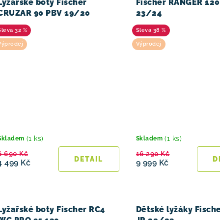
Lyžařské boty Fischer
Fischer RANGER 12
CRUZAR 90 PBV 19/20
23/24
32 %
38 %
Výprodej
Výprodej
(1 ks)
(1 ks)
Skladem
Skladem
6 690 Kč
16 290 Kč
4 499 Kč
9 999 Kč
Lyžařské boty Fischer RC4
Dětské lyžáky Fisch