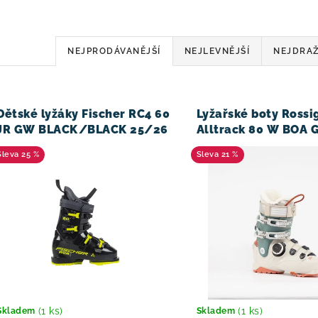
Ř
NEJPRODÁVANĚJŠÍ
NEJLEVNĚJŠÍ
NEJDRAŽ
a
V
z
Dětské lyžáky Fischer RC4 60
Lyžařské boty Rossi
e
JR GW BLACK/BLACK 25/26
Alltrack 80 W BOA
25/26 Beige
n
25 %
21 %
í
p
r
o
d
(1 ks)
(1 ks)
Skladem
Skladem