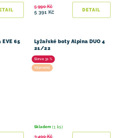
5 990 Kč
5 391 Kč
a EVE 65
Lyžařské boty Alpina DUO 4
21/22
31 %
Výprodej
(1 ks)
Skladem
3 490 Kč