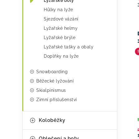
Lyžařské boty
r
Hůlky na lyže
i
Sjezdové vázání
e
Lyžařské helmy
Lyžařské brýle
Lyžařské tašky a obaly
Doplňky na lyže
Snowboarding
Běžecké lyžování
Skialpinismus
Zimní příslušenství
Koloběžky
Oblečení a boty