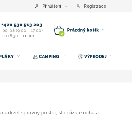
centrum
Půjčovna nosičů kol
Kontakt
Přihlášení
Registrace
+420 530 513 203
Prázdný košík
po-pá (9:00 - 17:00)
so (8:30 - 11:00)
NÁKUPNÍ
KOŠÍK
PLŇKY
CAMPING
VÝPRODEJ
udržet správný postoj, stabilizuje nohu a