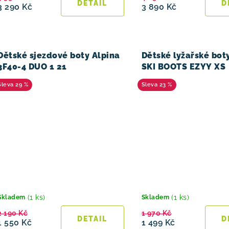
3 290 Kč
3 890 Kč
Dětské sjezdové boty Alpina
Dětské lyžařské bot
3F40-4 DUO 1 21
SKI BOOTS EZYY XS
29 %
23 %
(1 ks)
(1 ks)
Skladem
Skladem
2 190 Kč
1 970 Kč
1 550 Kč
1 499 Kč