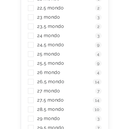
í
22,5 mondo
2
p
23 mondo
3
r
23,5 mondo
2
v
24 mondo
3
k
24,5 mondo
9
y
25 mondo
4
v
25,5 mondo
9
ý
26 mondo
4
p
26,5 mondo
14
i
27 mondo
7
s
27,5 mondo
14
u
28,5 mondo
10
29 mondo
3
29,5 mondo
7