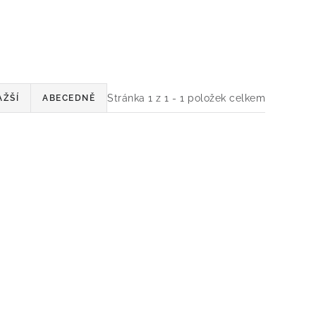
Stránka
1
z
1
-
1
položek celkem
AŽŠÍ
ABECEDNĚ