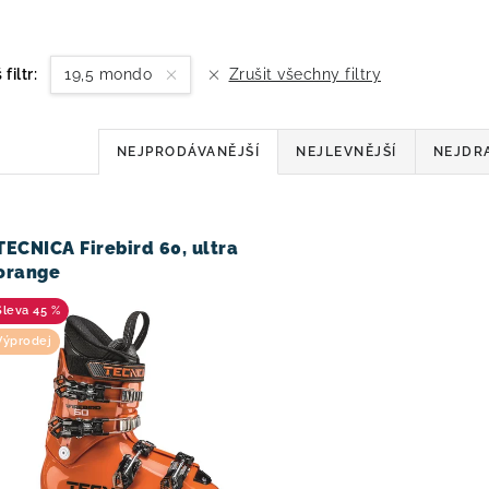
 filtr:
19,5 mondo
Zrušit všechny filtry
Ř
NEJPRODÁVANĚJŠÍ
NEJLEVNĚJŠÍ
NEJDR
a
z
V
TECNICA Firebird 60, ultra
e
orange
n
45 %
í
Výprodej
p
r
o