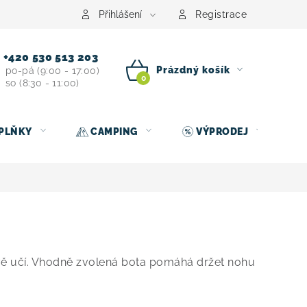
centrum
Půjčovna nosičů kol
Kontakt
Přihlášení
Registrace
+420 530 513 203
Prázdný košík
po-pá (9:00 - 17:00)
so (8:30 - 11:00)
NÁKUPNÍ
KOŠÍK
PLŇKY
CAMPING
VÝPRODEJ
ávě učí. Vhodně zvolená bota pomáhá držet nohu