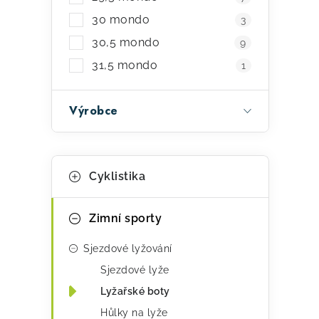
30 mondo
3
30,5 mondo
9
31,5 mondo
1
Výrobce
K
Přeskočit
Cyklistika
kategorie
a
t
Zimní sporty
e
Sjezdové lyžování
g
Sjezdové lyže
o
Lyžařské boty
r
Hůlky na lyže