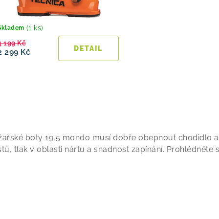
d
u
(1 ks)
Skladem
4 199 Kč
k
2 299 Kč
t
ů
O
žařské boty 19,5 mondo musí dobře obepnout chodidlo a st
stů, tlak v oblasti nártu a snadnost zapínání. Prohlédněte s