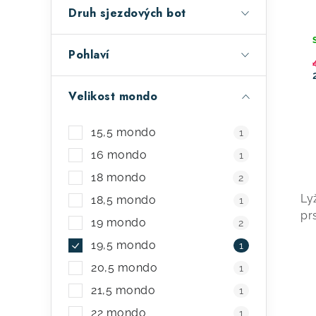
a
r
Druh sjezdových bot
n
o
e
d
Pohlaví
l
u
Velikost mondo
k
t
15,5 mondo
1
16 mondo
ů
1
18 mondo
2
v
Ly
18,5 mondo
1
l
pr
19 mondo
2
á
19,5 mondo
1
d
20,5 mondo
1
a
21,5 mondo
1
c
22 mondo
1