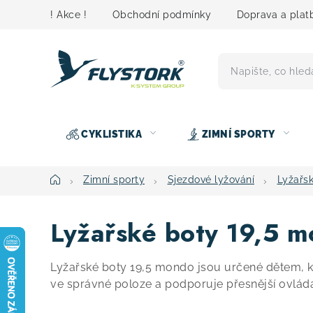
Přejít
! Akce !
Obchodní podmínky
Doprava a plat
na
obsah
CYKLISTIKA
ZIMNÍ SPORTY
Domů
Zimní sporty
Sjezdové lyžování
Lyžařs
Lyžařské boty 19,5 
Lyžařské boty 19,5 mondo jsou určené dětem, k
ve správné poloze a podporuje přesnější ovládá