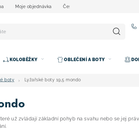
ba
Moje objednávka
Čeština
Servis
Testovací 
KOLOBĚŽKY
OBLEČENÍ A BOTY
DO
ké boty
Lyžařské boty 19,5 mondo
mondo
teré už zvládají základní pohyb na svahu nebo se jej pr
ní.