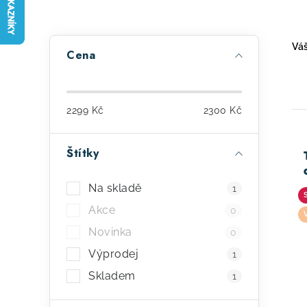
P
Váš
Cena
o
s
2299
Kč
2300
Kč
t
r
Štítky
a
ý
Na skladě
1
n
p
Akce
0
n
i
Novinka
0
í
s
Výprodej
1
p
Skladem
p
1