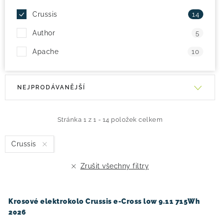
Crussis
14
Author
5
Apache
10
V
Ř
NEJPRODÁVANĚJŠÍ
ý
a
p
z
i
e
Stránka
1
z
1
-
14
položek celkem
s
n
Crussis
p
í
r
p
Zrušit všechny filtry
o
r
d
o
u
d
Krosové elektrokolo Crussis e-Cross low 9.11 715Wh
2026
k
u