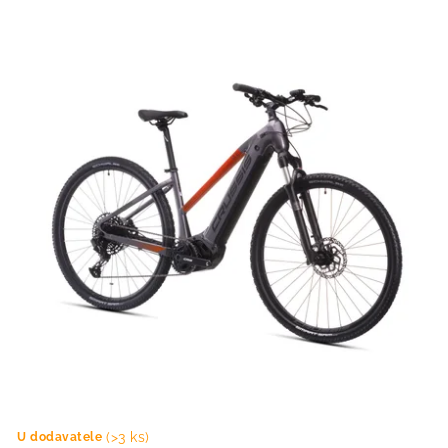
t
k
ů
t
ů
(>3 ks)
U dodavatele