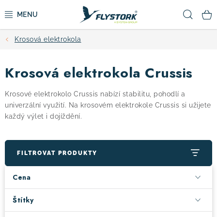
Přejít
Hled
na
obsah
Krosová elektrokola
CYKLISTIKA
Krosová elektrokola Crussis
ZIMNÍ SPORTY
Krosové elektrokolo Crussis nabízí stabilitu, pohodlí a
KOLOBĚŽKY
univerzální využití. Na krosovém elektrokole Crussis si užijete
každý výlet i dojíždění.
OBLEČENÍ A BOTY
DOPLŇKY
FILTROVAT PRODUKTY
Cena
CAMPING
Štítky
VÝPRODEJ