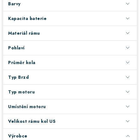
Barvy
! Akce !
Obchodní podmínky
Doprava a platba
Kapacita baterie
Moje objednávka
Čeština
Servis
Testovací centrum
Půjčovna nosičů kol
Kontakt
Materiál rámu
Pohlaví
Průměr kola
Typ Brzd
Typ motoru
Umístění motoru
Velikost rámu kol US
Výrobce