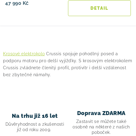
47 990 Kč
O
v
Krosové elektrokolo
Crussis spojuje pohodlný posed a
l
podporu motoru pro delší vyjížďky. S krosovým elektrokolem
á
Crussis zvládnete členitý profil, protivítr i delší vzdálenost
d
bez zbytečné námahy.
a
c
í
p
Doprava ZDARMA
r
Na trhu již 16 let
v
Zastavit se můžete také
Důvěryhodnost a zkušenosti
osobně na některé z našich
k
již od roku 2009.
poboček.