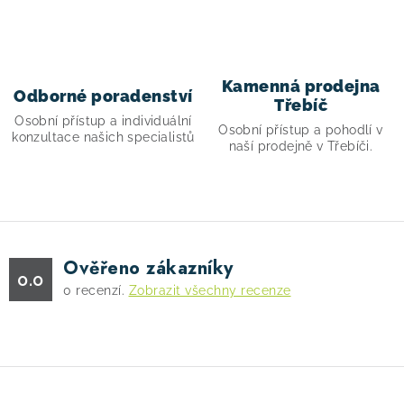
y
v
ý
p
Kamenná prodejna
Odborné poradenství
i
Třebíč
s
Osobní přístup a individuální
Osobní přístup a pohodlí v
konzultace našich specialistů
u
naší prodejně v Třebíči.
Ověřeno zákazníky
0.0
0
recenzí.
Zobrazit všechny recenze