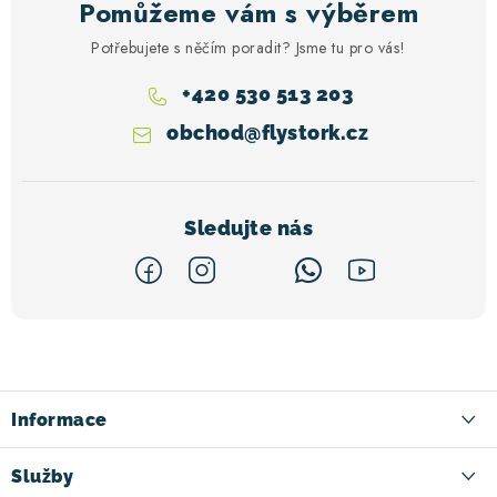
Pomůžeme vám s výběrem
Potřebujete s něčím poradit? Jsme tu pro vás!
+420 530 513 203
obchod
@
flystork.cz
Z
á
p
a
Informace
t
Kontakt
Služby
í