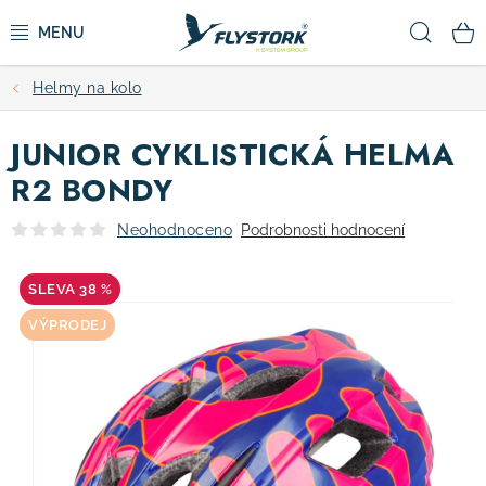
Přejít
Hled
na
obsah
Helmy na kolo
CYKLISTIKA
JUNIOR CYKLISTICKÁ HELMA
ZIMNÍ SPORTY
R2 BONDY
KOLOBĚŽKY
Neohodnoceno
Podrobnosti hodnocení
OBLEČENÍ A BOTY
38 %
VÝPRODEJ
DOPLŇKY
CAMPING
VÝPRODEJ