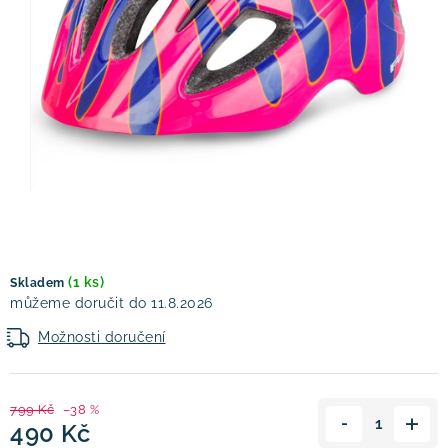
! Akce !
Obchodní podmínky
Doprava a platba
Moje objednávka
Čeština
Servis
Testovací centrum
Půjčovna nosičů kol
Kontakt
(1 ks)
Skladem
11.8.2026
Možnosti doručení
799 Kč
–38 %
490 Kč