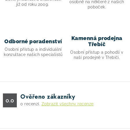
v
osobně na některé z našich
již od roku 2009.
k
poboček.
y
v
ý
p
Kamenná prodejna
Odborné poradenství
i
Třebíč
Osobní přístup a individuální
s
Osobní přístup a pohodlí v
konzultace našich specialistů
naší prodejně v Třebíči.
u
Ověřeno zákazníky
0.0
0
recenzí.
Zobrazit všechny recenze