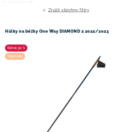
p
í
r
p
Zrušit všechny filtry
o
r
d
o
u
d
Hůlky na běžky One Way DIAMOND 2 2022/2023
k
u
t
k
32 %
ů
t
Výprodej
ů