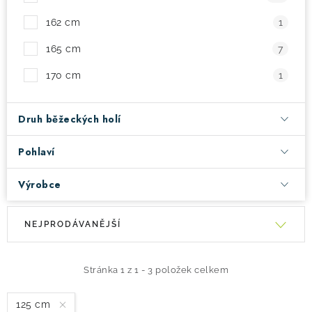
162 cm
1
165 cm
7
170 cm
1
Druh běžeckých holí
Pohlaví
Výrobce
V
Ř
NEJPRODÁVANĚJŠÍ
ý
a
p
z
i
e
Stránka
1
z
1
-
3
položek celkem
s
n
125 cm