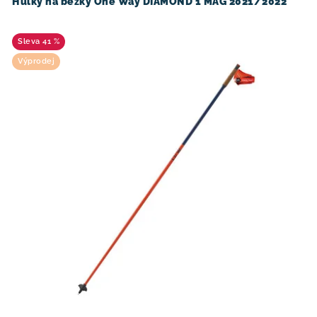
Hůlky na běžky One Way DIAMOND 1 MAG 2021/2022
41 %
Výprodej