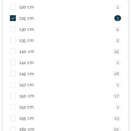
120 cm
1
! Akce !
Obchodní podmínky
Doprava a platba
125 cm
3
Moje objednávka
Čeština
Servis
130 cm
4
Testovací centrum
Půjčovna nosičů kol
Kontakt
135 cm
2
140 cm
15
142 cm
1
145 cm
16
147 cm
1
150 cm
17
152 cm
1
155 cm
13
160 cm
10