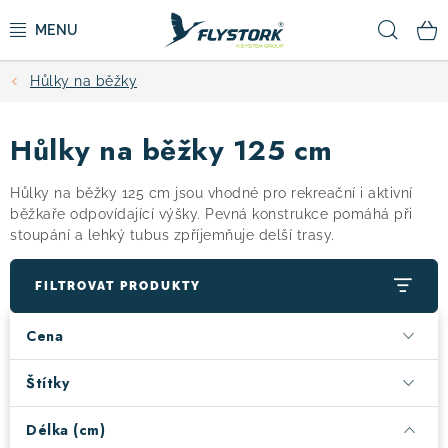
Přejít
Hled
na
obsah
Hůlky na běžky
CYKLISTIKA
Hůlky na běžky 125 cm
ZIMNÍ SPORTY
Hůlky na běžky 125 cm jsou vhodné pro rekreační i aktivní
KOLOBĚŽKY
běžkaře odpovídající výšky. Pevná konstrukce pomáhá při
stoupání a lehký tubus zpříjemňuje delší trasy.
OBLEČENÍ A BOTY
FILTROVAT PRODUKTY
DOPLŇKY
Cena
CAMPING
Štítky
Délka (cm)
VÝPRODEJ