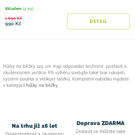
(2 ks)
Skladem
1 690 Kč
990 Kč
O
v
Hůlky na běžky 125 cm mají odpovídat technice, postavě a
l
zkušenostem jezdce. Při výběru sledujte také tvar rukojeti,
á
systém poutka a velikost talířků. Kompletní nabídku najdete
v kategorii
hůlky na běžky
.
d
a
c
í
p
Doprava ZDARMA
Na trhu již 16 let
r
Zastavit se můžete také
Důvěryhodnost a zkušenosti