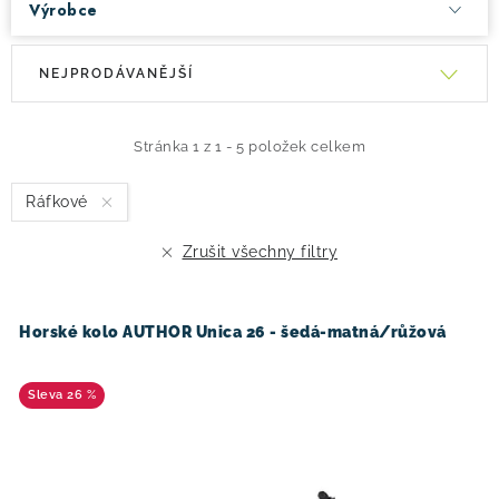
Výrobce
V
Ř
NEJPRODÁVANĚJŠÍ
ý
a
p
z
i
e
Stránka
1
z
1
-
5
položek celkem
s
n
Ráfkové
p
í
r
p
Zrušit všechny filtry
o
r
d
o
u
d
Horské kolo AUTHOR Unica 26 - šedá-matná/růžová
k
u
t
k
26 %
ů
t
ů