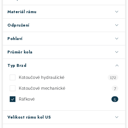
Materiál rámu
! Akce !
Obchodní podmínky
Doprava a platba
Moje objednávka
Čeština
Servis
Odpružení
Testovací centrum
Půjčovna nosičů kol
Kontakt
Pohlaví
Průměr kola
Typ Brzd
Kotoučové hydraulické
172
Kotoučové mechanické
7
Ráfkové
5
Velikost rámu kol US