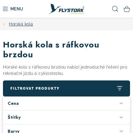
Přejít
Hled
na
obsah
Horská kola
CYKLISTIKA
Horská kola s ráfkovou
ZIMNÍ SPORTY
brzdou
KOLOBĚŽKY
Horské kolo s ráfkovou brzdou nabízí jednoduché řešení pro
rekreační jízdu a cyklostezku.
OBLEČENÍ A BOTY
FILTROVAT PRODUKTY
DOPLŇKY
Cena
CAMPING
Štítky
VÝPRODEJ
Barvy