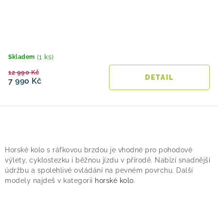
(1 ks)
Skladem
12 990 Kč
7 990 Kč
O
v
Horské kolo s ráfkovou brzdou je vhodné pro pohodové
l
výlety, cyklostezku i běžnou jízdu v přírodě. Nabízí snadnější
á
údržbu a spolehlivé ovládání na pevném povrchu. Další
modely najdeš v kategorii
horské kolo
.
d
a
c