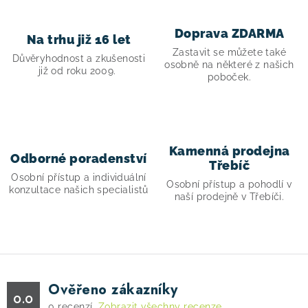
í
p
Doprava ZDARMA
Na trhu již 16 let
r
Zastavit se můžete také
v
Důvěryhodnost a zkušenosti
osobně na některé z našich
již od roku 2009.
k
poboček.
y
v
ý
p
Kamenná prodejna
Odborné poradenství
i
Třebíč
Osobní přístup a individuální
s
Osobní přístup a pohodlí v
konzultace našich specialistů
naší prodejně v Třebíči.
u
Ověřeno zákazníky
0.0
0
recenzí.
Zobrazit všechny recenze