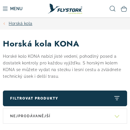
Přejít
Hled
na
obsah
Horská kola
CYKLISTIKA
Horská kola KONA
ZIMNÍ SPORTY
Horské kolo KONA nabízí jisté vedení, pohodlný posed a
KOLOBĚŽKY
dostatek kontroly pro každou vyjížďku. S horským kolem
KONA se můžete vydat na stezku i lesní cestu a zvládnete
OBLEČENÍ A BOTY
technický úsek i delší trasu.
DOPLŇKY
FILTROVAT PRODUKTY
CAMPING
V
Ř
NEJPRODÁVANĚJŠÍ
ý
a
VÝPRODEJ
p
z