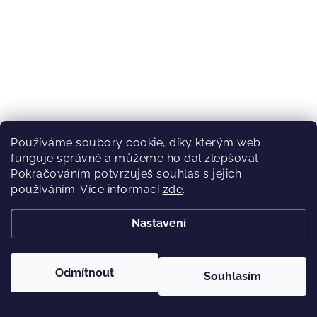
(1 ks)
Předobjednávka
Používáme soubory cookie, díky kterým web
30 990 Kč
funguje správně a můžeme ho dál zlepšovat.
Pokračováním potvrzuješ souhlas s jejich
používáním. Více informací
zde
.
Nastavení
Celoodpružené horské kolo TREK Top Fuel 8 2027
Nightshade
Odmítnout
Souhlasím