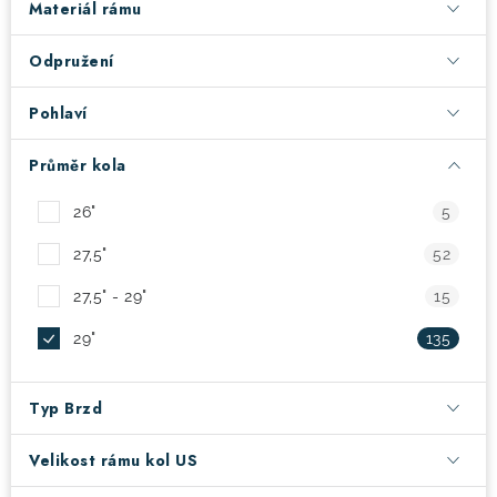
Materiál rámu
! Akce !
Obchodní podmínky
Doprava a platba
Odpružení
Moje objednávka
Čeština
Servis
Pohlaví
Testovací centrum
Půjčovna nosičů kol
Kontakt
Průměr kola
26"
5
27,5"
52
27,5" - 29"
15
29"
135
Typ Brzd
Velikost rámu kol US