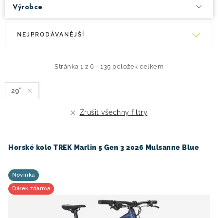
Výrobce
V
Ř
NEJPRODÁVANĚJŠÍ
ý
a
p
z
i
e
Stránka
1
z
6
-
135
položek celkem
s
n
29"
p
í
r
p
Zrušit všechny filtry
o
r
d
o
u
d
Horské kolo TREK Marlin 5 Gen 3 2026 Mulsanne Blue
k
u
t
k
Novinka
ů
t
Dárek zdarma
ů