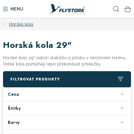
Přejít
Hled
na
obsah
Horská kola
CYKLISTIKA
Horská kola 29"
ZIMNÍ SPORTY
Horské kolo 29" nabízí stabilitu a jistotu v náročném terénu.
KOLOBĚŽKY
Velká kola pomáhají lépe překonávat překážky.
OBLEČENÍ A BOTY
FILTROVAT PRODUKTY
Cena
DOPLŇKY
Štítky
CAMPING
Barvy
VÝPRODEJ