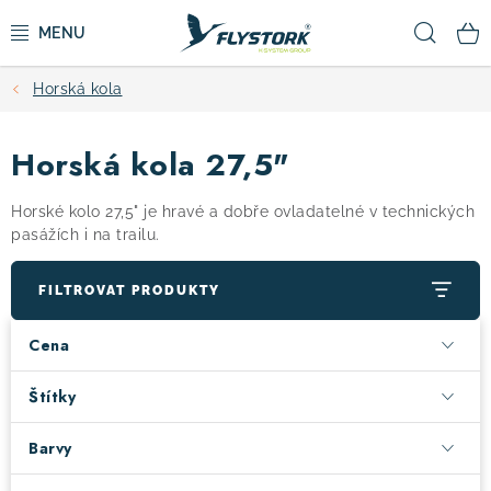
Přejít
Hled
na
obsah
Horská kola
CYKLISTIKA
Horská kola 27,5"
ZIMNÍ SPORTY
Horské kolo 27,5" je hravé a dobře ovladatelné v technických
KOLOBĚŽKY
pasážích i na trailu.
OBLEČENÍ A BOTY
FILTROVAT PRODUKTY
Cena
DOPLŇKY
Štítky
CAMPING
Barvy
VÝPRODEJ