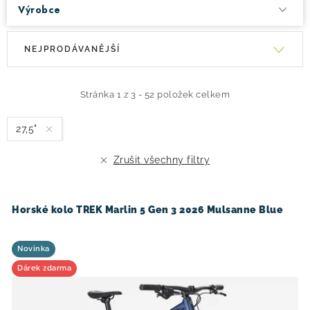
Výrobce
V
Ř
NEJPRODÁVANĚJŠÍ
ý
a
p
z
i
e
Stránka
1
z
3
-
52
položek celkem
s
n
27,5"
p
í
r
p
Zrušit všechny filtry
o
r
d
o
u
d
Horské kolo TREK Marlin 5 Gen 3 2026 Mulsanne Blue
k
u
t
k
Novinka
ů
t
Dárek zdarma
ů