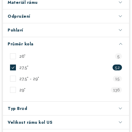
Materiál rámu
! Akce !
Obchodní podmínky
Doprava a platba
Odpružení
Moje objednávka
Čeština
Servis
Pohlaví
Testovací centrum
Půjčovna nosičů kol
Kontakt
Průměr kola
26"
5
27,5"
52
27,5" - 29"
15
29"
136
Typ Brzd
Velikost rámu kol US