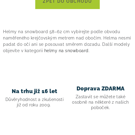
ZPĚT DO OBCHODU
! Akce !
Obchodní podmínky
Doprava a platba
Moje objednávka
Čeština
Servis
Testovací centrum
Půjčovna nosičů kol
Kontakt
Helmy na snowboard 58–62 cm vybírejte podle obvodu
naměřeného krejčovským metrem nad obočím. Helma nesmí
padat do očí ani se posouvat směrem dozadu. Další modely
objevíte v kategorii
helmy na snowboard
.
Doprava ZDARMA
Na trhu již 16 let
Zastavit se můžete také
Důvěryhodnost a zkušenosti
osobně na některé z našich
již od roku 2009.
poboček.