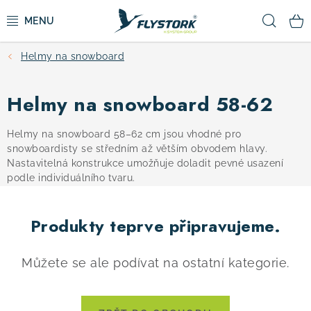
Přejít
Hled
na
obsah
Helmy na snowboard
CYKLISTIKA
Helmy na snowboard 58-62
ZIMNÍ SPORTY
Helmy na snowboard 58–62 cm jsou vhodné pro
KOLOBĚŽKY
snowboardisty se středním až větším obvodem hlavy.
Nastavitelná konstrukce umožňuje doladit pevné usazení
podle individuálního tvaru.
OBLEČENÍ A BOTY
DOPLŇKY
Produkty teprve připravujeme.
CAMPING
Můžete se ale podívat na ostatní kategorie.
VÝPRODEJ