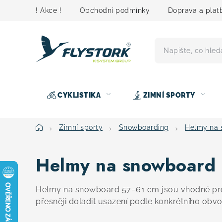
Přejít
! Akce !
Obchodní podmínky
Doprava a plat
na
obsah
CYKLISTIKA
ZIMNÍ SPORTY
Domů
Zimní sporty
Snowboarding
Helmy na 
Helmy na snowboard 
Helmy na snowboard 57–61 cm jsou vhodné pro d
přesněji doladit usazení podle konkrétního obvo