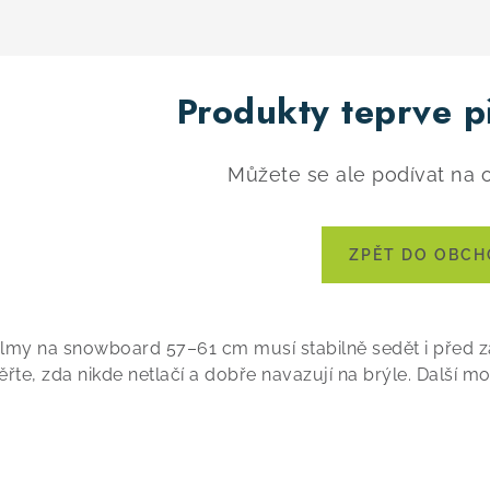
Produkty teprve p
Můžete se ale podívat na o
ZPĚT DO OBC
lmy na snowboard 57–61 cm musí stabilně sedět i před z
ěřte, zda nikde netlačí a dobře navazují na brýle. Další m