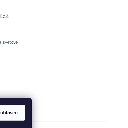
jmy z
a světové
uhlasím