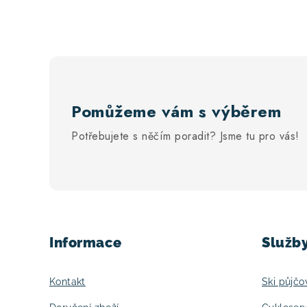
Pomůžeme vám s výběrem
Potřebujete s něčím poradit? Jsme tu pro vás!
Z
á
Informace
Služb
p
a
Kontakt
Ski půjčo