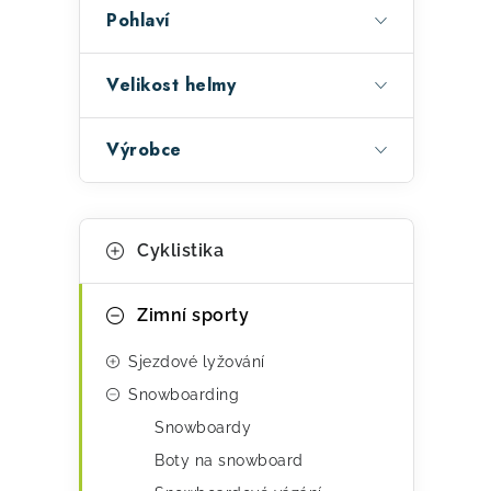
a
Pohlaví
n
e
Velikost helmy
l
Výrobce
K
Přeskočit
Cyklistika
kategorie
a
t
Zimní sporty
e
Sjezdové lyžování
g
Snowboarding
o
Snowboardy
r
Boty na snowboard
i