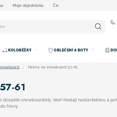
ba
Moje objednávka
Čeština
Servis
Testovací 
KOLOBĚŽKY
OBLEČENÍ A BOTY
DO
snowboard
Helmy na snowboard 57-61
57-61
ospělé snowboardisty, kteří hledají nastavitelnou a po
du hlavy.