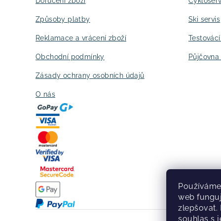
t
Doručení zboží
Cykloserv
í
Způsoby platby
Ski servis
Reklamace a vrácení zboží
Testovác
Obchodní podmínky
Půjčovna 
Zásady ochrany osobních údajů
O nás
Používáme 
web fungu
zlepšovat.
souhlas s j