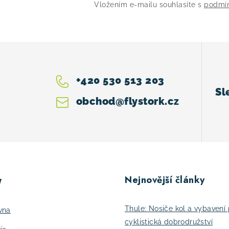
Vložením e-mailu souhlasíte s
podmín
+420 530 513 203
obchod
@
flystork.cz
Nejnovější články
y
Thule: Nosiče kol a vybavení 
vna
cyklistická dobrodružství