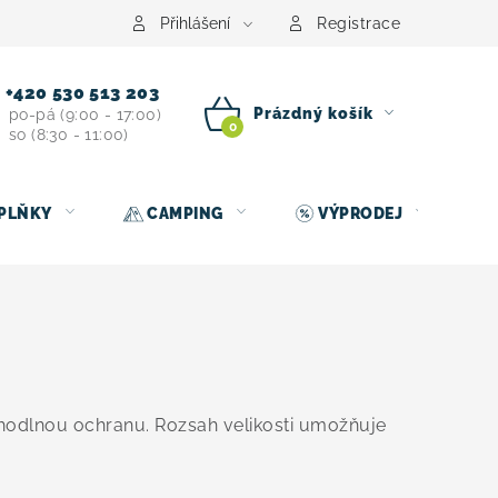
centrum
Půjčovna nosičů kol
Kontakt
Přihlášení
Registrace
+420 530 513 203
Prázdný košík
po-pá (9:00 - 17:00)
so (8:30 - 11:00)
NÁKUPNÍ
KOŠÍK
PLŇKY
CAMPING
VÝPRODEJ
hodlnou ochranu. Rozsah velikosti umožňuje