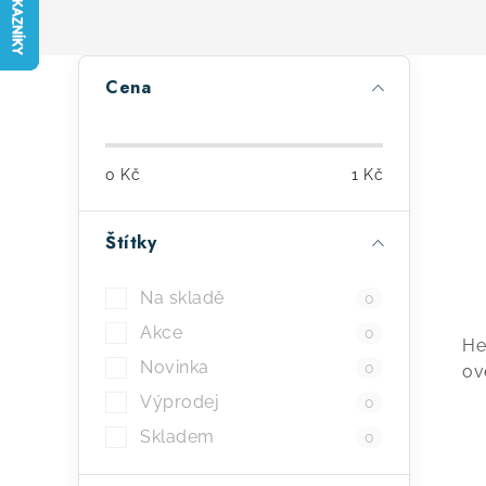
P
Cena
o
s
0
Kč
1
Kč
t
r
Štítky
a
Na skladě
0
n
Akce
0
He
n
Novinka
0
ov
í
Výprodej
0
p
Skladem
0