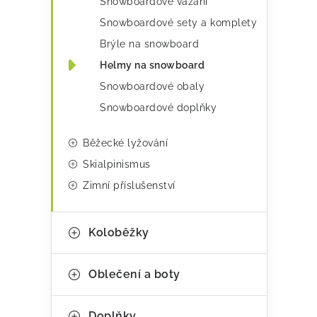
Snowboardové vázání
e
Snowboardové sety a komplety
Brýle na snowboard
Helmy na snowboard
Snowboardové obaly
Snowboardové doplňky
Běžecké lyžování
Skialpinismus
Zimní příslušenství
Koloběžky
Oblečení a boty
Doplňky