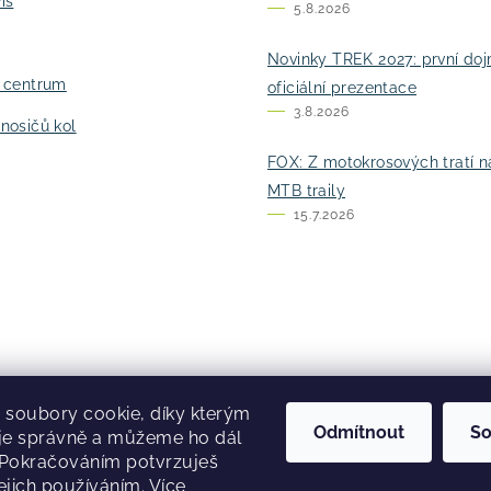
is
5.8.2026
Novinky TREK 2027: první do
í centrum
oficiální prezentace
3.8.2026
nosičů kol
FOX: Z motokrosových tratí n
MTB traily
15.7.2026
soubory cookie, díky kterým
Odmítnout
So
je správně a můžeme ho dál
 Pokračováním potvrzuješ
ejich používáním. Více