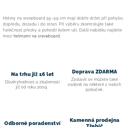
O
v
Helmy na snowboard 55–59 cm mají dobře držet při pohybu
l
dopředu, dozadu i do stran. Při výběru zkontrolujte také
á
funkčnost přezky a pohodlí kolem uší. Další nabídku najdete
mezi
helmami na snowboard
.
d
a
c
í
p
Doprava ZDARMA
Na trhu již 16 let
r
Zastavit se můžete také
v
Důvěryhodnost a zkušenosti
osobně na některé z našich
již od roku 2009.
k
poboček.
y
v
ý
p
Kamenná prodejna
Odborné poradenství
Třebíč