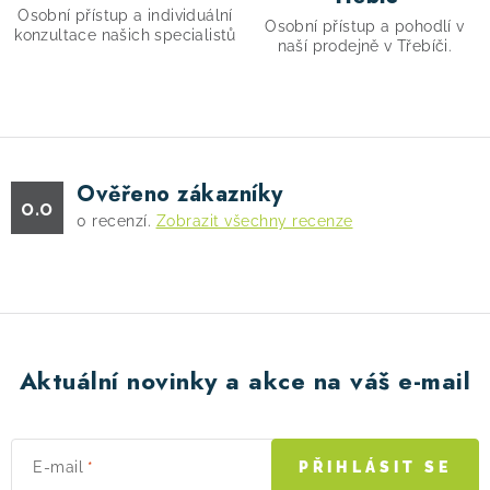
i
Osobní přístup a individuální
s
Osobní přístup a pohodlí v
konzultace našich specialistů
naší prodejně v Třebíči.
u
Ověřeno zákazníky
0.0
0
recenzí.
Zobrazit všechny recenze
Aktuální novinky a akce na váš e-mail
E-mail
PŘIHLÁSIT SE