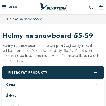
Přejít
Hled
na
obsah
Helmy na snowboard
CYKLISTIKA
Helmy na snowboard 55-59
ZIMNÍ SPORTY
Helmy na snowboard 55–59 cm pokrývají častý rozsah
KOLOBĚŽKY
velikostí pro dospělé snowboardisty. Správné dotažení
pomáhá stabilizovat helmu bez nepříjemného tlaku na čelo
nebo spánky.
OBLEČENÍ A BOTY
FILTROVAT PRODUKTY
DOPLŇKY
Cena
CAMPING
Štítky
VÝPRODEJ