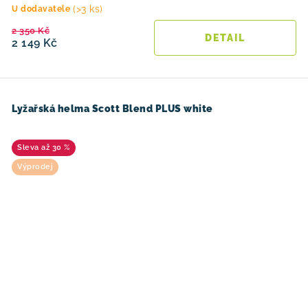
(>3 ks)
U dodavatele
2 350 Kč
2 149 Kč
Lyžařská helma Scott Blend PLUS white
až 30 %
Výprodej