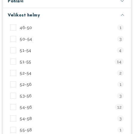
Pohlaví
! Akce !
Obchodní podmínky
Doprava a platba
Velikost helmy
Moje objednávka
Čeština
Servis
46-50
1
Testovací centrum
Půjčovna nosičů kol
Kontakt
50-54
3
51-54
4
51-55
14
52-54
2
52-56
1
53-56
3
54-56
12
54-58
3
55-58
1