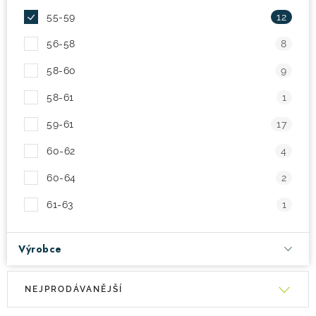
55-59
12
56-58
8
58-60
9
58-61
1
59-61
17
60-62
4
60-64
2
61-63
1
Výrobce
V
Ř
NEJPRODÁVANĚJŠÍ
ý
a