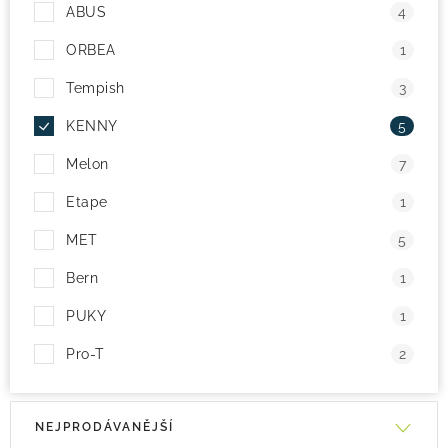
ABUS
4
ORBEA
1
Tempish
3
KENNY
5
Melon
7
Etape
1
MET
5
Bern
1
PUKY
1
Pro-T
2
V
Ř
NEJPRODÁVANĚJŠÍ
ý
a