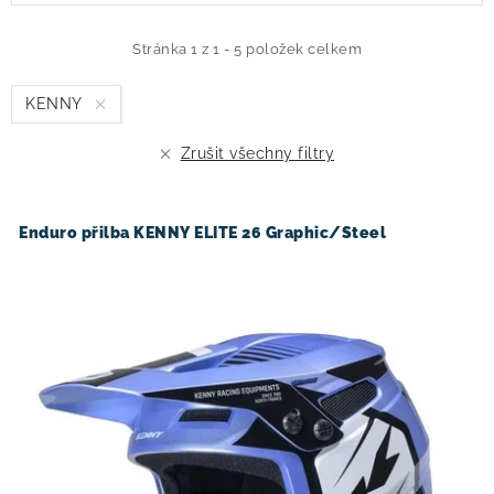
p
z
i
e
Stránka
1
z
1
-
5
položek celkem
s
n
KENNY
p
í
r
p
Zrušit všechny filtry
o
r
d
o
u
d
Enduro přilba KENNY ELITE 26 Graphic/Steel
k
u
t
k
ů
t
ů