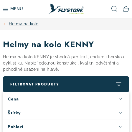
Přejít
Hled
na
obsah
Helmy na kolo
CYKLISTIKA
Helmy na kolo KENNY
ZIMNÍ SPORTY
Helma na kolo KENNY je vhodná pro trail, enduro i horskou
KOLOBĚŽKY
cyklistiku. Nabízí odolnou konstrukci, kvalitní odvětrání a
pohodlné usazení na hlavě.
OBLEČENÍ A BOTY
FILTROVAT PRODUKTY
DOPLŇKY
Cena
CAMPING
Štítky
Pohlaví
VÝPRODEJ