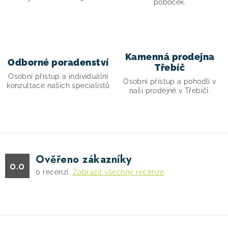
v
poboček.
k
y
v
ý
Kamenná prodejna
Odborné poradenství
p
Třebíč
Osobní přístup a individuální
i
Osobní přístup a pohodlí v
konzultace našich specialistů
s
naší prodejně v Třebíči.
u
Ověřeno zákazníky
0.0
0
recenzí.
Zobrazit všechny recenze