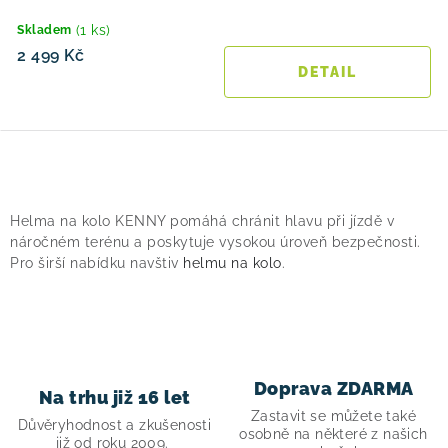
(1 ks)
Skladem
2 499 Kč
O
v
Helma na kolo KENNY pomáhá chránit hlavu při jízdě v
l
náročném terénu a poskytuje vysokou úroveň bezpečnosti.
á
Pro širší nabídku navštiv
helmu na kolo
.
d
a
c
í
Doprava ZDARMA
p
Na trhu již 16 let
Zastavit se můžete také
r
Důvěryhodnost a zkušenosti
osobně na některé z našich
již od roku 2009.