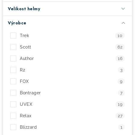
Velikost helmy
! Akce !
Obchodní podmínky
Doprava a platba
Moje objednávka
Čeština
Servis
Výrobce
Testovací centrum
Půjčovna nosičů kol
Kontakt
Trek
10
Scott
62
Author
16
R2
3
FOX
9
Bontrager
7
UVEX
19
Relax
27
Blizzard
1