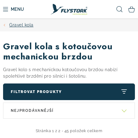
Přejít
Hled
na
obsah
Gravel kola
CYKLISTIKA
Gravel kola s kotoučovou
ZIMNÍ SPORTY
mechanickou brzdou
KOLOBĚŽKY
Gravel kolo s mechanickou kotoučovou brzdou nabízí
spolehlivé brzdění pro silnici i šotolinu.
OBLEČENÍ A BOTY
FILTROVAT PRODUKTY
DOPLŇKY
V
Ř
NEJPRODÁVANĚJŠÍ
ý
a
CAMPING
p
z
i
e
Stránka
1
z
2
-
45
položek celkem
VÝPRODEJ