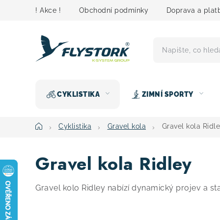
Přejít
! Akce !
Obchodní podmínky
Doprava a plat
na
obsah
CYKLISTIKA
ZIMNÍ SPORTY
Domů
Cyklistika
Gravel kola
Gravel kola Ridl
Gravel kola Ridley
Gravel kolo Ridley nabízí dynamický projev a stabi