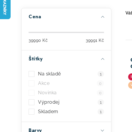
P
Váš
Cena
o
s
39990
Kč
39991
Kč
t
r
Štítky
a
ý
Na skladě
1
n
p
Akce
0
n
i
Novinka
0
í
s
Výprodej
1
p
Skladem
p
1
a
r
Barvy