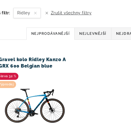
 filtr:
Ridley
Zrušit všechny filtry
Ř
NEJPRODÁVANĚJŠÍ
NEJLEVNĚJŠÍ
NEJDR
a
z
V
Gravel kolo Ridley Kanzo A
e
GRX 600 Belgian blue
n
32 %
í
Výprodej
p
r
o