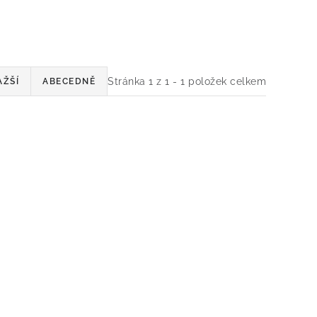
Stránka
1
z
1
-
1
položek celkem
AŽŠÍ
ABECEDNĚ