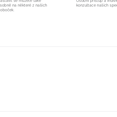
astavit se můžete také
Osobní přístup a indivi
sobně na některé z našich
konzultace našich spec
oboček.