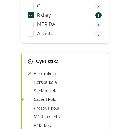
p
GT
3
r
Ridley
1
v
MERIDA
1
Apache
k
3
y
v
K
Přeskočit
Cyklistika
ý
kategorie
a
p
t
Elektrokola
i
e
Horská kola
s
Silniční kola
g
Gravel kola
u
o
Krosová kola
r
Městská kola
i
BMX kola