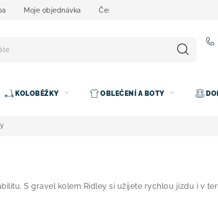
ba
Moje objednávka
Čeština
Servis
Testovací 
KOLOBĚŽKY
OBLEČENÍ A BOTY
DO
ey
litu. S gravel kolem Ridley si užijete rychlou jízdu i v te