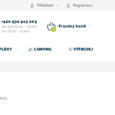
centrum
Půjčovna nosičů kol
Kontakt
Přihlášení
Registrace
+420 530 513 203
Prázdný košík
po-pá (9:00 - 17:00)
so (8:30 - 11:00)
NÁKUPNÍ
KOŠÍK
PLŇKY
CAMPING
VÝPRODEJ
rénu.