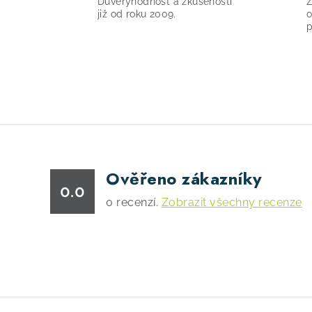
Důvěryhodnost a zkušenosti
Z
již od roku 2009.
o
p
Ověřeno zákazníky
0.0
0
recenzí.
Zobrazit všechny recenze