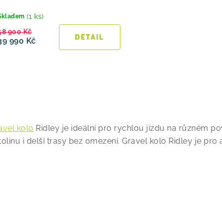
d
u
(1 ks)
Skladem
58 900 Kč
k
39 990 Kč
t
ů
O
avel kolo
Ridley je ideální pro rychlou jízdu na různém pov
tolinu i delší trasy bez omezení. Gravel kolo Ridley je pro 