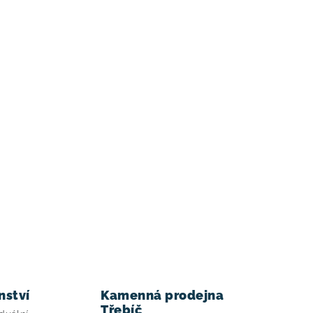
nství
Kamenná prodejna
Třebíč