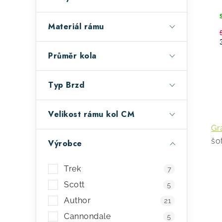
n
o
e
d
Materiál rámu
l
u
Průměr kola
k
t
Typ Brzd
ů
Velikost rámu kol CM
v
Gr
l
šo
Výrobce
á
d
Trek
7
a
Scott
5
c
Author
21
í
Cannondale
5