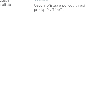
duální
ialistů
Osobní přístup a pohodlí v naší
prodejně v Třebíči.