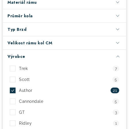
Materiál rámu
! Akce !
Obchodní podmínky
Doprava a platba
Průměr kola
Moje objednávka
Čeština
Servis
Typ Brzd
Testovací centrum
Půjčovna nosičů kol
Kontakt
Velikost rámu kol CM
Výrobce
Trek
7
Scott
5
Author
21
Cannondale
5
GT
3
Ridley
1