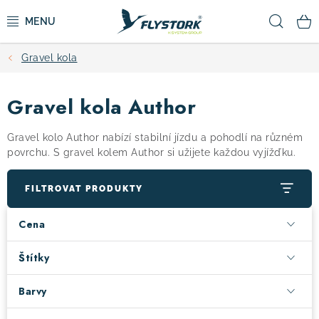
Přejít
Hled
na
obsah
Gravel kola
CYKLISTIKA
Gravel kola Author
ZIMNÍ SPORTY
Gravel kolo Author nabízí stabilní jízdu a pohodlí na různém
KOLOBĚŽKY
povrchu. S gravel kolem Author si užijete každou vyjížďku.
OBLEČENÍ A BOTY
FILTROVAT PRODUKTY
Cena
DOPLŇKY
Štítky
CAMPING
Barvy
VÝPRODEJ