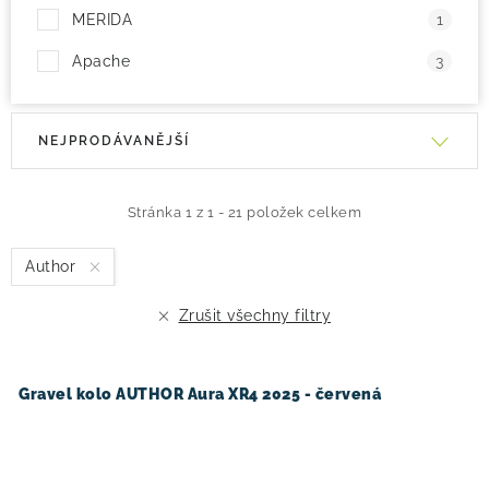
MERIDA
1
Apache
3
V
Ř
NEJPRODÁVANĚJŠÍ
ý
a
p
z
i
e
Stránka
1
z
1
-
21
položek celkem
s
n
Author
p
í
r
p
Zrušit všechny filtry
o
r
d
o
u
d
Gravel kolo AUTHOR Aura XR4 2025 - červená
k
u
t
k