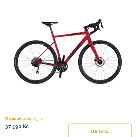
ů
t
ů
(>3 ks)
U dodavatele
37 990 Kč