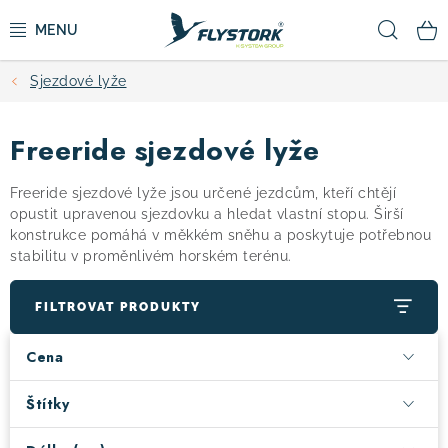
Přejít
Hled
na
obsah
Sjezdové lyže
CYKLISTIKA
Freeride sjezdové lyže
ZIMNÍ SPORTY
Freeride sjezdové lyže jsou určené jezdcům, kteří chtějí
KOLOBĚŽKY
opustit upravenou sjezdovku a hledat vlastní stopu. Širší
konstrukce pomáhá v měkkém sněhu a poskytuje potřebnou
stabilitu v proměnlivém horském terénu.
OBLEČENÍ A BOTY
FILTROVAT PRODUKTY
DOPLŇKY
Cena
CAMPING
Štítky
VÝPRODEJ