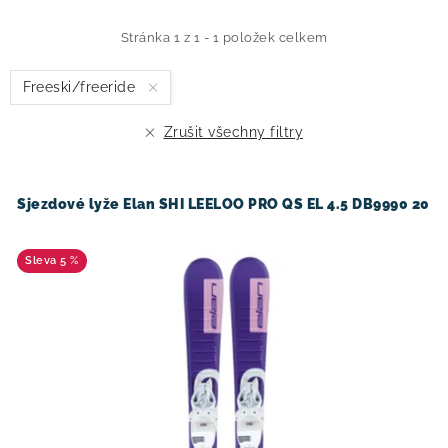
p
z
i
e
Stránka
1
z
1
-
1
položek celkem
s
n
Freeski/freeride
p
í
r
p
Zrušit všechny filtry
o
r
d
o
u
d
Sjezdové lyže Elan SHI LEELOO PRO QS EL 4.5 DB9990 20
k
u
t
k
5 %
ů
t
ů