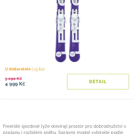
(>3 ks)
U dodavatele
5 290 Kč
4 999 Kč
O
v
Freeride sjezdové lyže otevírají prostor pro dobrodružství v
l
prašanu i rozbitém sněhu. Správný model vybírejte podle