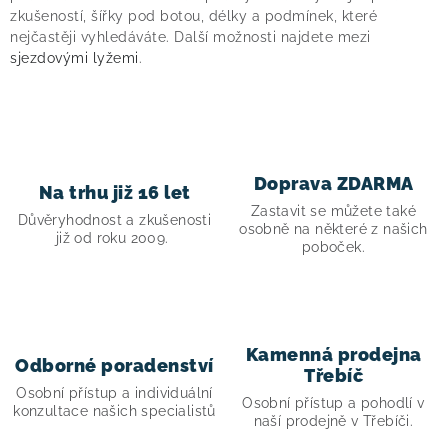
á
zkušeností, šířky pod botou, délky a podmínek, které
nejčastěji vyhledáváte. Další možnosti najdete mezi
d
sjezdovými lyžemi
.
a
c
í
p
r
Doprava ZDARMA
Na trhu již 16 let
v
Zastavit se můžete také
Důvěryhodnost a zkušenosti
k
osobně na některé z našich
již od roku 2009.
poboček.
y
v
ý
p
i
Kamenná prodejna
Odborné poradenství
Třebíč
s
Osobní přístup a individuální
Osobní přístup a pohodlí v
u
konzultace našich specialistů
naší prodejně v Třebíči.