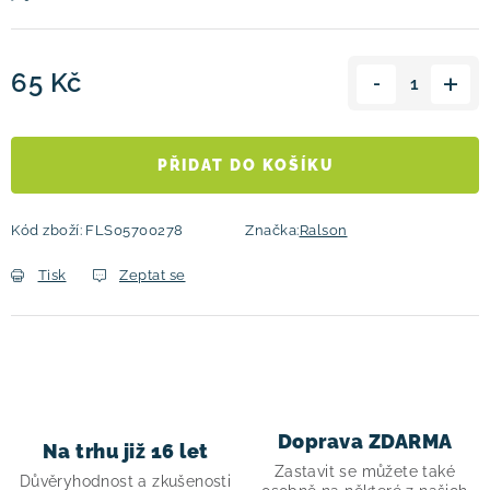
65 Kč
Měrná cena:
PŘIDAT DO KOŠÍKU
Kód zboží:
FLS05700278
Značka:
Ralson
Tisk
Zeptat se
Doprava ZDARMA
Na trhu již 16 let
Zastavit se můžete také
Důvěryhodnost a zkušenosti