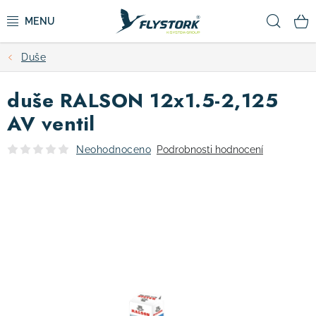
Přejít
Hled
na
obsah
Duše
CYKLISTIKA
duše RALSON 12x1.5-2,125
ZIMNÍ SPORTY
AV ventil
KOLOBĚŽKY
Neohodnoceno
Podrobnosti hodnocení
OBLEČENÍ A BOTY
DOPLŇKY
CAMPING
VÝPRODEJ