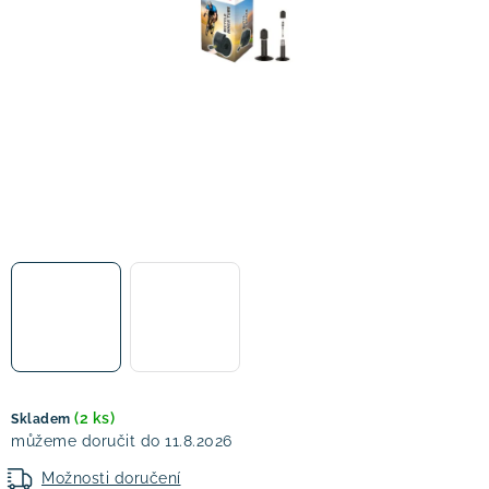
! Akce !
Obchodní podmínky
Doprava a platba
Moje objednávka
Čeština
Servis
Testovací centrum
Půjčovna nosičů kol
Kontakt
(2 ks)
Skladem
11.8.2026
Možnosti doručení