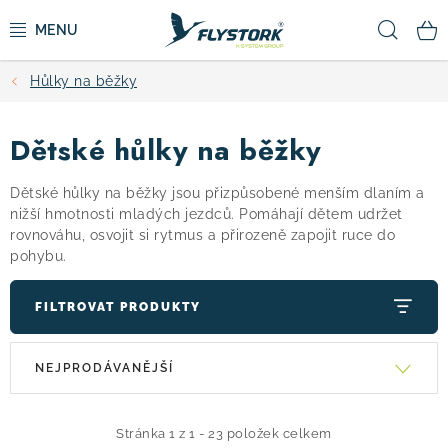
Přejít
Hled
na
obsah
Hůlky na běžky
CYKLISTIKA
Dětské hůlky na běžky
ZIMNÍ SPORTY
Dětské hůlky na běžky jsou přizpůsobené menším dlaním a
KOLOBĚŽKY
nižší hmotnosti mladých jezdců. Pomáhají dětem udržet
rovnováhu, osvojit si rytmus a přirozeně zapojit ruce do
pohybu.
OBLEČENÍ A BOTY
FILTROVAT PRODUKTY
DOPLŇKY
V
Ř
NEJPRODÁVANĚJŠÍ
CAMPING
ý
a
p
z
i
e
VÝPRODEJ
Stránka
1
z
1
-
23
položek celkem