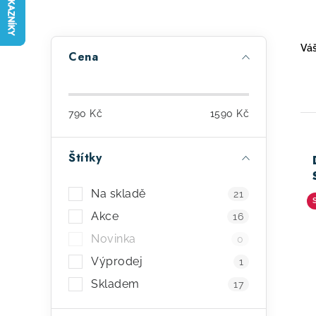
P
Váš
Cena
o
s
790
Kč
1590
Kč
t
r
Štítky
ý
a
p
Na skladě
21
n
i
Akce
16
n
Novinka
0
s
í
Výprodej
1
p
p
Skladem
17
r