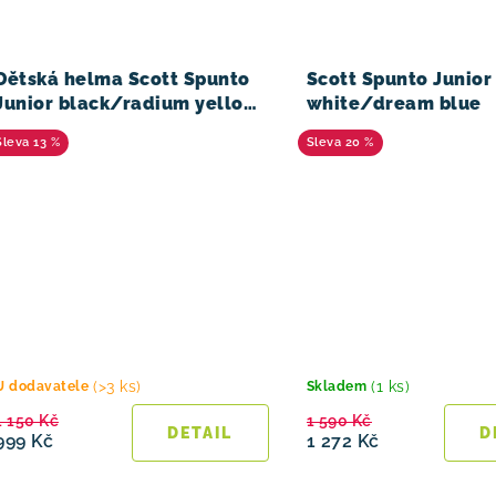
Dětská helma Scott Spunto
Scott Spunto Junior
Junior black/radium yellow
white/dream blue
RC
13 %
20 %
(>3 ks)
(1 ks)
U dodavatele
Skladem
1 150 Kč
1 590 Kč
999 Kč
1 272 Kč