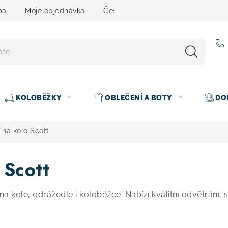
ba
Moje objednávka
Čeština
Servis
Testovací 
KOLOBĚŽKY
OBLEČENÍ A BOTY
DO
na kolo Scott
 Scott
a kole, odrážedle i koloběžce. Nabízí kvalitní odvětrání, 