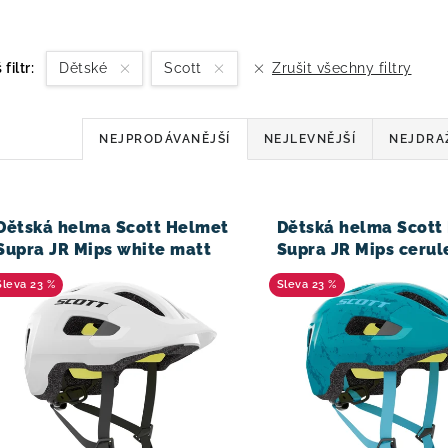
 filtr:
Dětské
Scott
Zrušit všechny filtry
Ř
NEJPRODÁVANĚJŠÍ
NEJLEVNĚJŠÍ
NEJDRA
a
V
z
Dětská helma Scott Helmet
Dětská helma Scott
e
Supra JR Mips white matt
Supra JR Mips cerul
n
23 %
23 %
í
p
r
o