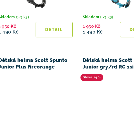
d
u
(>3 ks)
(>3 ks)
Skladem
Skladem
1 950 Kč
1 950 Kč
k
1 490 Kč
1 490 Kč
t
ů
Dětská helma Scott Spunto
Dětská helma Scott
Junior Plus fireorange
Junior gry/rd RC 1s
24 %