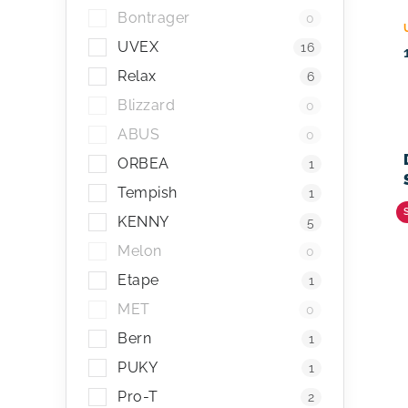
Bontrager
0
UVEX
16
Relax
6
Blizzard
0
ABUS
0
ORBEA
1
Tempish
1
KENNY
5
Melon
0
Etape
1
MET
0
Bern
1
PUKY
1
Pro-T
2