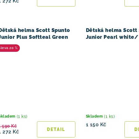
1 272 Kč
Dětská helma Scott Spunto
Dětská helma Scott
Junior Plus Softteal Green
Junior Pearl white/ 
pink
20 %
(1 ks)
(1 ks)
Skladem
Skladem
1 150 Kč
1 590 Kč
1 272 Kč