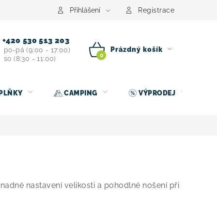
centrum
Půjčovna nosičů kol
Kontakt
Přihlášení
Registrace
+420 530 513 203
Prázdný košík
po-pá (9:00 - 17:00)
so (8:30 - 11:00)
NÁKUPNÍ
KOŠÍK
PLŇKY
CAMPING
VÝPRODEJ
snadné nastavení velikosti a pohodlné nošení při