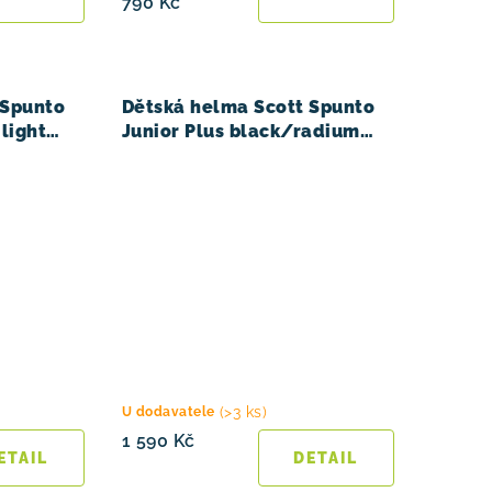
790 Kč
 Spunto
Dětská helma Scott Spunto
light
Junior Plus black/radium
1size
(>3 ks)
U dodavatele
1 590 Kč