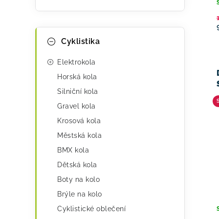
K
Přeskočit
Cyklistika
kategorie
a
t
Elektrokola
e
Horská kola
Silniční kola
g
Gravel kola
o
Krosová kola
r
Městská kola
i
BMX kola
e
Dětská kola
Boty na kolo
Brýle na kolo
Cyklistické oblečení