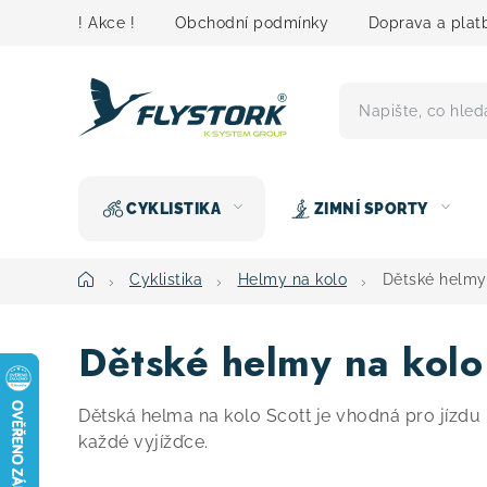
Přejít
! Akce !
Obchodní podmínky
Doprava a plat
na
obsah
CYKLISTIKA
ZIMNÍ SPORTY
Domů
Cyklistika
Helmy na kolo
Dětské helmy 
Dětské helmy na kolo
Dětská helma na kolo Scott je vhodná pro jízdu n
každé vyjížďce.