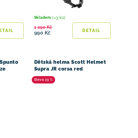
(>3 ks)
Skladem
1 290 Kč
990 Kč
 Spunto
Dětská helma Scott Helmet
ize
Supra JR corsa red
23 %