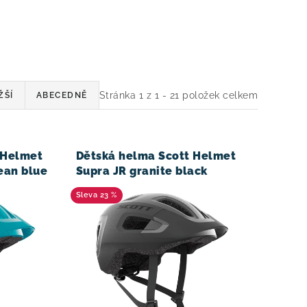
Stránka
1
z
1
-
21
položek celkem
ŽŠÍ
ABECEDNĚ
 Helmet
Dětská helma Scott Helmet
ean blue
Supra JR granite black
23 %