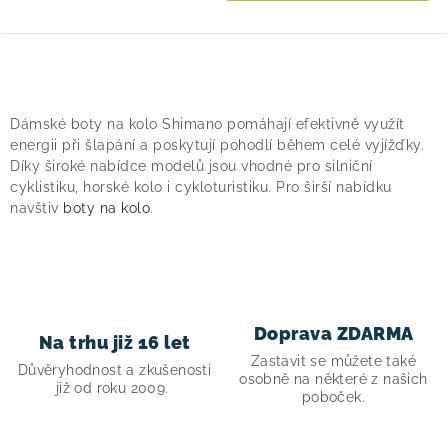
O
v
Dámské boty na kolo Shimano pomáhají efektivně využít
l
energii při šlapání a poskytují pohodlí během celé vyjížďky.
á
Díky široké nabídce modelů jsou vhodné pro silniční
cyklistiku, horské kolo i cykloturistiku. Pro širší nabídku
d
navštiv
boty na kolo
.
a
c
í
p
r
Doprava ZDARMA
Na trhu již 16 let
v
Zastavit se můžete také
Důvěryhodnost a zkušenosti
k
osobně na některé z našich
již od roku 2009.
poboček.
y
v