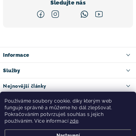
Z
á
p
a
Informace
t
Kontakt
Služby
í
Doručení zboží
Ski půjčovna
Nejnovější články
Způsoby platby
Cykloservis
Thule: Nosiče kol a vybavení pro cyklistická dobrodružství
Facebook
Používáme soubory cookie, díky kterým web
Reklamace a vrácení zboží
5.8.2026
Ski servis
funguje správně a můžeme ho dál zlepšovat.
Obchodní podmínky
Pokračováním potvrzuješ souhlas s jejich
Testovácí centrum
Novinky TREK 2027: první dojmy z oficiální prezentace
používáním. Více informací
zde
.
Zásady ochrany osobních údajů
3.8.2026
Půjčovna nosičů kol
Nastavení
O nás