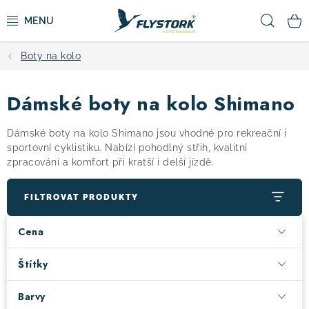
Přejít
Hled
na
obsah
Boty na kolo
CYKLISTIKA
Dámské boty na kolo Shimano
ZIMNÍ SPORTY
Dámské boty na kolo Shimano jsou vhodné pro rekreační i
KOLOBĚŽKY
sportovní cyklistiku. Nabízí pohodlný střih, kvalitní
zpracování a komfort při kratší i delší jízdě.
OBLEČENÍ A BOTY
FILTROVAT PRODUKTY
DOPLŇKY
Cena
CAMPING
Štítky
Barvy
VÝPRODEJ