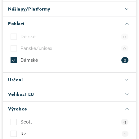
Nášlapy/Platformy
! Akce !
Obchodní podmínky
Doprava a platba
Moje objednávka
Čeština
Servis
Pohlaví
Testovací centrum
Půjčovna nosičů kol
Kontakt
Dětské
0
Pánské/unisex
0
Dámské
2
Určení
Velikost EU
Výrobce
Scott
9
R2
1