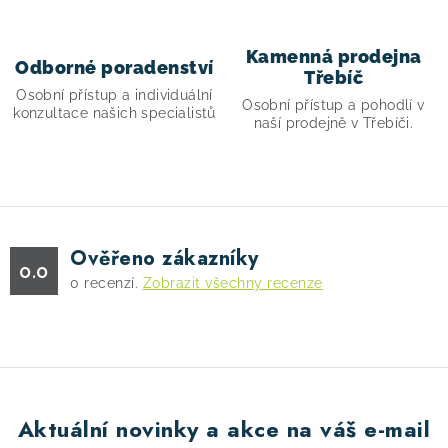
ý
p
i
Kamenná prodejna
Odborné poradenství
Třebíč
s
Osobní přístup a individuální
Osobní přístup a pohodlí v
u
konzultace našich specialistů
naší prodejně v Třebíči.
Ověřeno zákazníky
0.0
0
recenzí.
Zobrazit všechny recenze
Aktuální novinky a akce na váš e-mail