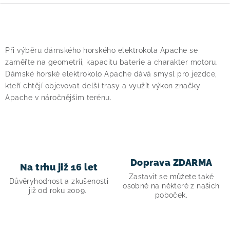
O
v
Při výběru dámského horského elektrokola Apache se
l
zaměřte na geometrii, kapacitu baterie a charakter motoru.
á
Dámské horské elektrokolo Apache dává smysl pro jezdce,
d
kteří chtějí objevovat delší trasy a využít výkon značky
a
Apache v náročnějším terénu.
c
í
p
r
Doprava ZDARMA
v
Na trhu již 16 let
Zastavit se můžete také
k
Důvěryhodnost a zkušenosti
osobně na některé z našich
y
již od roku 2009.
poboček.
v
ý