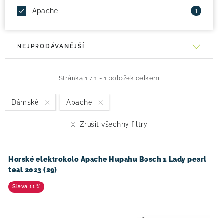
Apache
1
V
Ř
NEJPRODÁVANĚJŠÍ
ý
a
p
z
i
e
Stránka
1
z
1
-
1
položek celkem
s
n
Dámské
Apache
p
í
r
p
Zrušit všechny filtry
o
r
d
o
u
d
Horské elektrokolo Apache Hupahu Bosch 1 Lady pearl
teal 2023 (29)
k
u
t
k
11 %
ů
t
ů