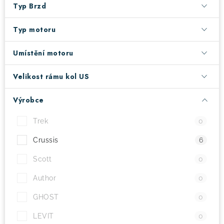
Typ Brzd
Typ motoru
Umístění motoru
Velikost rámu kol US
Výrobce
Trek
0
Crussis
6
Scott
0
Author
0
GHOST
0
LEVIT
0