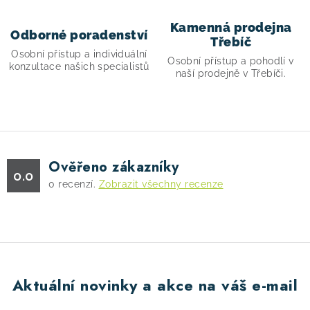
p
i
Kamenná prodejna
Odborné poradenství
s
Třebíč
Osobní přístup a individuální
u
Osobní přístup a pohodlí v
konzultace našich specialistů
naší prodejně v Třebíči.
Ověřeno zákazníky
0.0
0
recenzí.
Zobrazit všechny recenze
Aktuální novinky a akce na váš e-mail