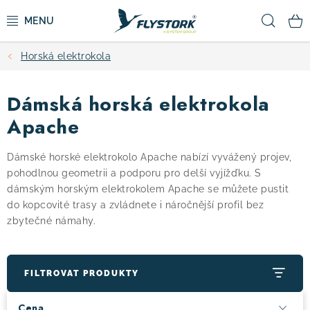
Přejít
Hled
na
obsah
Horská elektrokola
CYKLISTIKA
Dámská horská elektrokola
ZIMNÍ SPORTY
Apache
KOLOBĚŽKY
Dámské horské elektrokolo Apache nabízí vyvážený projev,
pohodlnou geometrii a podporu pro delší vyjížďku. S
OBLEČENÍ A BOTY
dámským horským elektrokolem Apache se můžete pustit
do kopcovité trasy a zvládnete i náročnější profil bez
DOPLŇKY
zbytečné námahy.
CAMPING
FILTROVAT PRODUKTY
VÝPRODEJ
Cena