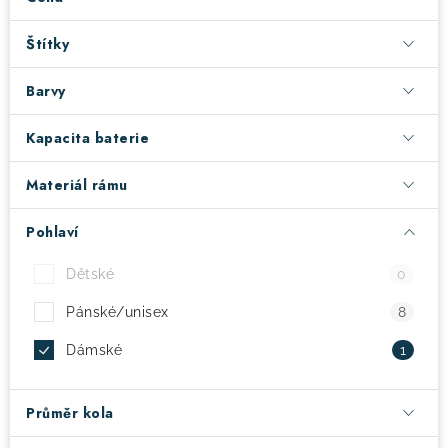
! Akce !
Obchodní podmínky
Doprava a platba
Štítky
Moje objednávka
Čeština
Servis
Barvy
Testovací centrum
Půjčovna nosičů kol
Kontakt
Kapacita baterie
Materiál rámu
Pohlaví
Dětské
0
Pánské/unisex
8
Dámské
1
Průměr kola